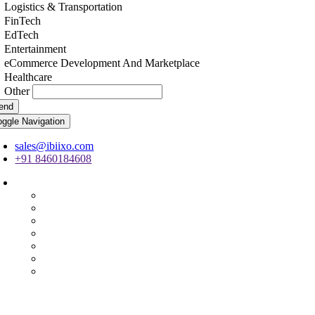
Logistics & Transportation
FinTech
EdTech
Entertainment
eCommerce Development And Marketplace
Healthcare
Other
end
oggle Navigation
sales@ibiixo.com
+91 8460184608