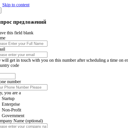
Skip to content
апрос предложений
ve this field blank
ame
ail
 will get in touch with you on this number after scheduling a time on e
untry code
one number
y, you are a
Startup
Enterprise
Non-Profit
Government
mpany Name
(optional)