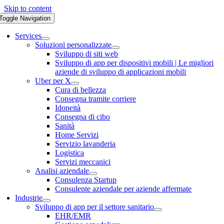
Skip to content
Toggle Navigation
Services
Soluzioni personalizzate
Sviluppo di siti web
Sviluppo di app per dispositivi mobili | Le migliori
aziende di sviluppo di applicazioni mobili
Uber per X
Cura di bellezza
Consegna tramite corriere
Idoneità
Consegna di cibo
Sanità
Home Servizi
Servizio lavanderia
Logistica
Servizi meccanici
Analisi aziendale
Consulenza Startup
Consulente aziendale per aziende affermate
Industrie
Sviluppo di app per il settore sanitario
EHR/EMR