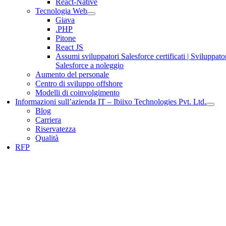
React-Native
Tecnologia Web
Giava
.PHP
Pitone
React JS
Assumi sviluppatori Salesforce certificati | Sviluppato
Salesforce a noleggio
Aumento del personale
Centro di sviluppo offshore
Modelli di coinvolgimento
Informazioni sull’azienda IT – Ibiixo Technologies Pvt. Ltd.
Blog
Carriera
Riservatezza
Qualità
RFP