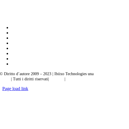
Soluzioni aziendali Ibiixo
|
Akarta Esportazioni
© Diritto d’autore 2009 – 2023 | Ibiixo Technologies una
società del Gruppo
Ibiixo
| Tutti i diritti riservati|
Qualità
|
Riservatezza
Page load link