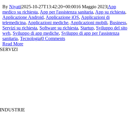
By
Niyati
|
2025-10-27T13:42:20+00:00
16 Maggio 2023
|
App
medico su richiesta
,
App per l'assistenza sanitaria
,
App su richiesta
,
Applicazione Android
,
Applicazione iOS
,
Applicazioni di
telemedicina
,
Applicazioni mediche
,
Applicazioni mobili
,
Business
,
Servizi su richiesta
,
Software su richiesta
,
Startup
,
Sviluppo del sito
web
,
Sviluppo di app mediche
,
Sviluppo di app per l'assistenza
sanitaria
,
Tecnologia
|
0 Comments
Read More
SERVIZI
Sviluppo di siti web
|
Sviluppo di app per dispositivi mobili
Sviluppo di app immersive
|
Soluzioni prestrutturate
Aumento del personale
|
Piattaforme on demand
Analisi aziendale
|
Branding & Promozione
INDUSTRIE
MedTech
|
FinTech
EdTech
|
Catena di fornitura