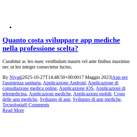
Quanto costa sviluppare app mediche
nella professione scelta?
Curabitur ac leo nunc vestibulum mauris vel ante finibus maximus
nec ut leo integer consectetur luctus.
By
Niyati
|
2025-10-27T14:48:50+00:00
17 Maggio 2023
|
App per
l'assistenza sanitaria
,
Applicazione Android
,
Applicazione di
consultazione medica online
,
Applicazione iOS
,
Applicazioni di
telemedicina
,
Applicazioni mediche
,
Applicazioni mobili
,
Costo
delle app mediche
,
Sviluppo di app
,
Sviluppo di app mediche
,
Tecnologia
|
0 Comments
Read More