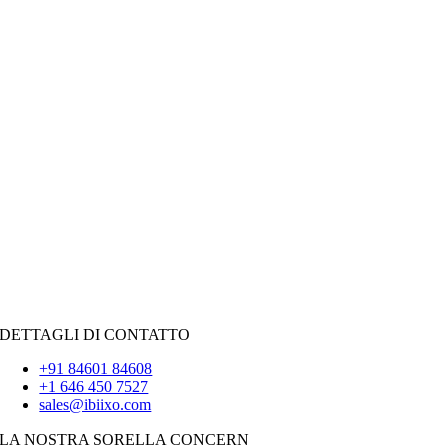
Settore pubblico
|
Ospitalità
Vendita al dettaglio
|
Beni immobili
Social networking
|
Reclutamento
RISORSE PER IL NOLEGGIO
Giava
PHP
|
Forza vendita
Pitone
|
Reagisci.JS
|
Androide
iOS
|
React-Native
Svolazzare
DETTAGLI DI CONTATTO
+91 84601 84608
+1 646 450 7527
sales@ibiixo.com
LA NOSTRA SORELLA CONCERN