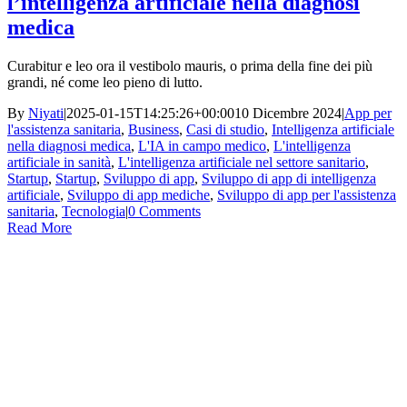
l’intelligenza artificiale nella diagnosi
medica
Curabitur e leo ora il vestibolo mauris, o prima della fine dei più
grandi, né come leo pieno di lutto.
By
Niyati
|
2025-01-15T14:25:26+00:00
10 Dicembre 2024
|
App per
l'assistenza sanitaria
,
Business
,
Casi di studio
,
Intelligenza artificiale
nella diagnosi medica
,
L'IA in campo medico
,
L'intelligenza
artificiale in sanità
,
L'intelligenza artificiale nel settore sanitario
,
Startup
,
Startup
,
Sviluppo di app
,
Sviluppo di app di intelligenza
artificiale
,
Sviluppo di app mediche
,
Sviluppo di app per l'assistenza
sanitaria
,
Tecnologia
|
0 Comments
Read More