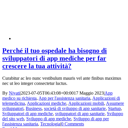
Perché il tuo ospedale ha bisogno di
sviluppatori di app mediche per far
crescere la tua attività?
Curabitur ac leo nunc vestibulum mauris vel ante finibus maximus
nec ut leo integer consectetur luctus.
By
Niyati
|
2023-07-05T06:43:08+00:00
17 Maggio 2023
|
App
medico su richiesta
,
App per l'assistenza sanitaria
,
Applicazioni di
telemedicina
,
Applicazioni mediche
,
Applicazioni mobili
,
Assumere
sviluppatori
,
Business
,
società di sviluppo di app sanitarie
,
Startup
,
Sviluppatori di app mediche
,
sviluppatori di app sanitarie
,
Sviluppo
del sito web
,
Sviluppo di app mediche
,
Sviluppo di app per
l'assistenza sanitaria
,
Tecnologia
|
0 Comments