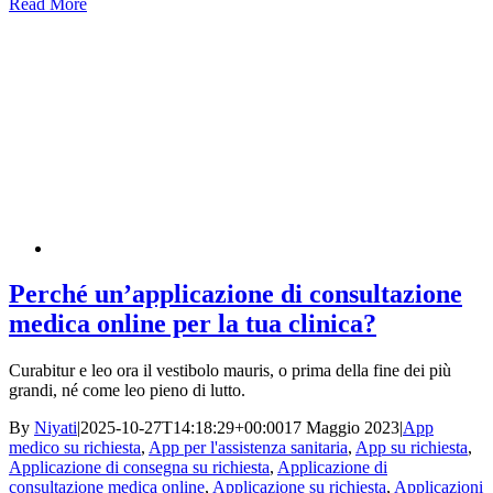
Read More
Perché un’applicazione di consultazione
medica online per la tua clinica?
Curabitur e leo ora il vestibolo mauris, o prima della fine dei più
grandi, né come leo pieno di lutto.
By
Niyati
|
2025-10-27T14:18:29+00:00
17 Maggio 2023
|
App
medico su richiesta
,
App per l'assistenza sanitaria
,
App su richiesta
,
Applicazione di consegna su richiesta
,
Applicazione di
consultazione medica online
,
Applicazione su richiesta
,
Applicazioni