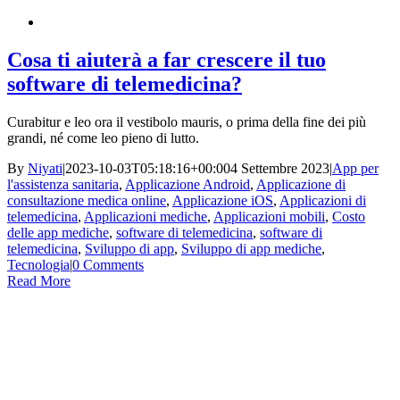
Cosa ti aiuterà a far crescere il tuo
software di telemedicina?
Curabitur e leo ora il vestibolo mauris, o prima della fine dei più
grandi, né come leo pieno di lutto.
By
Niyati
|
2023-10-03T05:18:16+00:00
4 Settembre 2023
|
App per
l'assistenza sanitaria
,
Applicazione Android
,
Applicazione di
consultazione medica online
,
Applicazione iOS
,
Applicazioni di
telemedicina
,
Applicazioni mediche
,
Applicazioni mobili
,
Costo
delle app mediche
,
software di telemedicina
,
software di
telemedicina
,
Sviluppo di app
,
Sviluppo di app mediche
,
Tecnologia
|
0 Comments
Read More