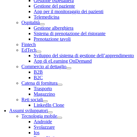
Gestione ospedaliera
Gestione del paziente
App per il monitoraggio dei pazienti
Telemedicina
Ospitalità
Gestione alberghiera
Sistema di prenotazione del ristorante
Prenotazione tavoli
Fintech
EdTech
Sviluppo del sistema di gestione dell’apprendimento
App di eLearning OnDemand
Commercio al dettaglio
B2B
B2C
Catena di fornitura
Trasporto
Magazzino
Reti sociali
LinkedIn Clone
Assumi sviluppatori
Tecnologia mobile
Androide
Svolazzare
Ios