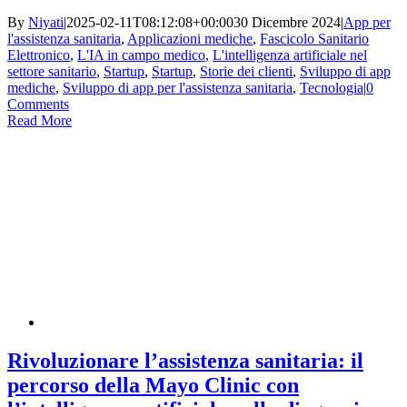
By
Niyati
|
2025-02-11T08:12:08+00:00
30 Dicembre 2024
|
App per
l'assistenza sanitaria
,
Applicazioni mediche
,
Fascicolo Sanitario
Elettronico
,
L'IA in campo medico
,
L'intelligenza artificiale nel
settore sanitario
,
Startup
,
Startup
,
Storie dei clienti
,
Sviluppo di app
mediche
,
Sviluppo di app per l'assistenza sanitaria
,
Tecnologia
|
0
Comments
Read More
Rivoluzionare l’assistenza sanitaria: il
percorso della Mayo Clinic con