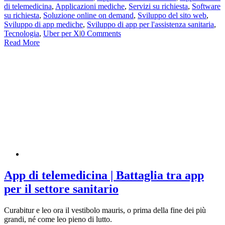
di telemedicina
,
Applicazioni mediche
,
Servizi su richiesta
,
Software
su richiesta
,
Soluzione online on demand
,
Sviluppo del sito web
,
Sviluppo di app mediche
,
Sviluppo di app per l'assistenza sanitaria
,
Tecnologia
,
Uber per X
|
0 Comments
Read More
App di telemedicina | Battaglia tra app
per il settore sanitario
Curabitur e leo ora il vestibolo mauris, o prima della fine dei più
grandi, né come leo pieno di lutto.