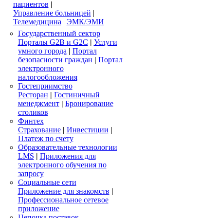
пациентов
|
Управление больницей
|
Телемедицина
|
ЭМК/ЭМИ
Государственный сектор
Порталы G2B и G2C
|
Услуги
умного города
|
Портал
безопасности граждан
|
Портал
электронного
налогообложения
Гостеприимство
Ресторан
|
Гостиничный
менеджмент
|
Бронирование
столиков
Финтех
Страхование
|
Инвестиции
|
Платеж по счету
Образовательные технологии
LMS
|
Приложения для
электронного обучения по
запросу
Социальные сети
Приложение для знакомств
|
Профессиональное сетевое
приложение
Цепочка поставок