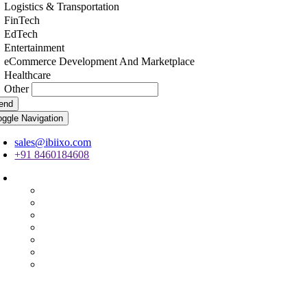
Logistics & Transportation
FinTech
EdTech
Entertainment
eCommerce Development And Marketplace
Healthcare
Other
end
oggle Navigation
sales@ibiixo.com
+91 8460184608