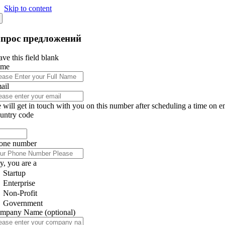
Skip to content
апрос предложений
ve this field blank
ame
ail
 will get in touch with you on this number after scheduling a time on e
untry code
one number
y, you are a
Startup
Enterprise
Non-Profit
Government
mpany Name
(optional)