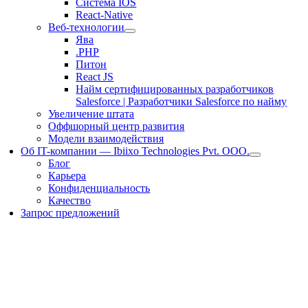
Система IOS
React-Native
Веб-технологии
Ява
.PHP
Питон
React JS
Найм сертифицированных разработчиков
Salesforce | Разработчики Salesforce по найму
Увеличение штата
Оффшорный центр развития
Модели взаимодействия
Об IT-компании — Ibiixo Technologies Pvt. ООО.
Блог
Карьера
Конфиденциальность
Качество
Запрос предложений