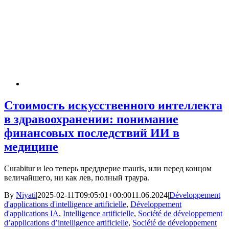
Стоимость искусственного интеллекта
в здравоохранении: понимание
финансовых последствий ИИ в
медицине
Curabitur и leo теперь преддверие mauris, или перед концом
величайшего, ни как лев, полный траура.
By
Niyati
|
2025-02-11T09:05:01+00:00
11.06.2024
|
Développement
d'applications d'intelligence artificielle
,
Développement
d'applications IA
,
Intelligence artificielle
,
Société de développement
d’applications d’intelligence artificielle
,
Société de développement