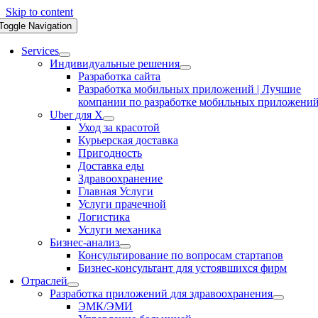
Skip to content
Toggle Navigation
Services
Индивидуальные решения
Разработка сайта
Разработка мобильных приложений | Лучшие
компании по разработке мобильных приложени
Uber для X
Уход за красотой
Курьерская доставка
Пригодность
Доставка еды
Здравоохранение
Главная Услуги
Услуги прачечной
Логистика
Услуги механика
Бизнес-анализ
Консультирование по вопросам стартапов
Бизнес-консультант для устоявшихся фирм
Отраслей
Разработка приложений для здравоохранения
ЭМК/ЭМИ