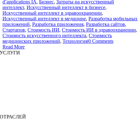
d’applications IA
,
Бизнес
,
Затраты на искусственный
интеллект
,
Искусственный интеллект в бизнесе
,
Искусственный интеллект в здравоохранении
,
Искусственный интеллект в медицине
,
Разработка мобильных
приложений
,
Разработка приложения
,
Разработка сайтов
,
Стартапов
,
Стоимость ИИ
,
Стоимость ИИ в здравоохранении
,
Стоимость искусственного интеллекта
,
Стоимость
медицинских приложений
,
Технология
|
0 Comments
Read More
УСЛУГИ
Разработка сайта
|
Разработка мобильных приложений
Разработка иммерсивных приложений
|
Предварительно структурированные решения
Увеличение штата
|
Платформы по запросу
Бизнес-анализ
|
Брендинг и продвижение
ОТРАСЛЕЙ
МедТех
|
Финтех
Образовательные технологии
|
Цепочка поставок