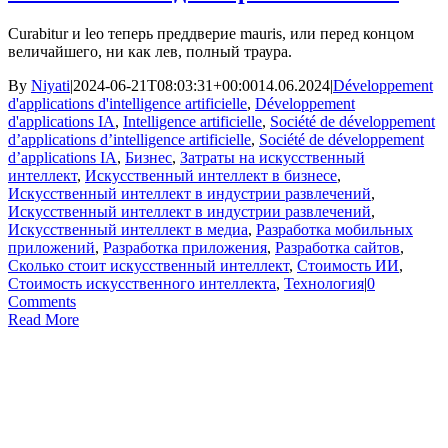
Curabitur и leo теперь преддверие mauris, или перед концом
величайшего, ни как лев, полный траура.
By
Niyati
|
2024-06-21T08:03:31+00:00
14.06.2024
|
Développement
d'applications d'intelligence artificielle
,
Développement
d'applications IA
,
Intelligence artificielle
,
Société de développement
d’applications d’intelligence artificielle
,
Société de développement
d’applications IA
,
Бизнес
,
Затраты на искусственный
интеллект
,
Искусственный интеллект в бизнесе
,
Искусственный интеллект в индустрии развлечений
,
Искусственный интеллект в индустрии развлечений
,
Искусственный интеллект в медиа
,
Разработка мобильных
приложений
,
Разработка приложения
,
Разработка сайтов
,
Сколько стоит искусственный интеллект
,
Стоимость ИИ
,
Стоимость искусственного интеллекта
,
Технология
|
0
Comments
Read More