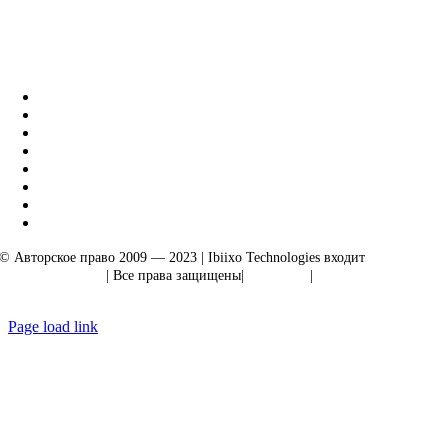
Бизнес-решения Ibiixo
|
Акарта Экспорт
© Авторское право 2009 — 2023 | Ibiixo Technologies входит
в группу
компаний Ibiixo
| Все права защищены|
Качество
|
Конфиденциальность
Page load link