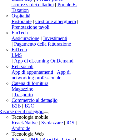
sicurezza dei cittadini
|
Portale E-
Taxation
Ospitalità
Ristorante
|
Gestione alberghiera
|
Prenotazione tavoli
FinTech
Assicurazione
|
Investimenti
|
Pagamento della fatturazione
EdTech
LMS
|
App di eLearning OnDemand
Reti sociali
App di appuntamenti
|
App di
networking professionale
Catena di fornitura
Magazzino
|
Trasporto
Commercio al dettaglio
B2B
|
B2C
Risorse per il noleggio
Tecnologia mobile
React-Native
|
Svolazzare
|
iOS
|
Androide
Tecnologia Web
Pitone
|
.PHP
|
ReactJS
|
Giava
|