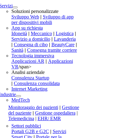
Servizi
Soluzioni personalizzate
Sviluppo Web
|
Sviluppo di app
per dispositivi mobili
App su richiesta
Idoneità
|
Meccanico
|
Logistica
|
Servizio a domicilio
|
Lavanderia
|
Consegna di cibo
|
BeautyCare
|
Sanità
|
Consegna tramite corriere
Tecnologia immersiva
Applicazioni AR
|
Applicazioni
VR
/span>
Analisi aziendale
Consulenza Startup
|
Consulenza consolidata
Internet Marketing
Industrie
MedTech
Monitoraggio dei pazienti
|
Gestione
del paziente
|
Gestione ospedaliera
|
Telemedicina
|
EHR/ EMR
Settori pubblici
Portali G2B e G2C
|
Servizi
Smart City
|
Portale per la