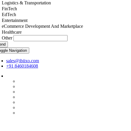
Logistics & Transportation
FinTech
EdTech
Entertainment
eCommerce Development And Marketplace
Healthcare
Other
end
oggle Navigation
sales@ibiixo.com
+91 8460184608