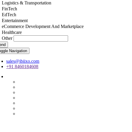
Logistics & Transportation
FinTech
EdTech
Entertainment
eCommerce Development And Marketplace
Healthcare
Other
end
oggle Navigation
sales@ibiixo.com
+91 8460184608