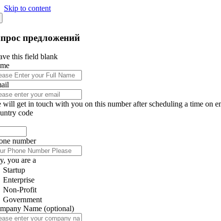
Skip to content
апрос предложений
ve this field blank
ame
ail
 will get in touch with you on this number after scheduling a time on e
untry code
one number
y, you are a
Startup
Enterprise
Non-Profit
Government
mpany Name
(optional)