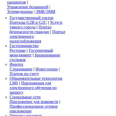
пациентов
|
Управление больницей
|
Телемедицина
|
ЭМК/ЭМИ
Государственный сектор
Порталы G2B и G2C
|
Услуги
умного города
|
Портал
безопасности граждан
|
Портал
электронного
налогообложения
Гостеприимство
Ресторан
|
Гостиничный
менеджмент
|
Бронирование
столиков
Финтех
Страхование
|
Инвестиции
|
Платеж по счету
Образовательные технологии
LMS
|
Приложения для
электронного обучения по
запросу
Социальные сети
Приложение для знакомств
|
Профессиональное сетевое
приложение
Цепочка поставок