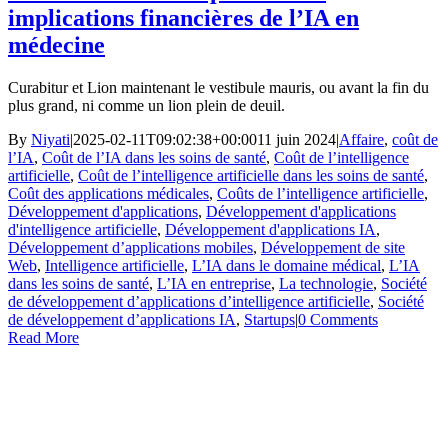
implications financières de l’IA en
médecine
Curabitur et Lion maintenant le vestibule mauris, ou avant la fin du
plus grand, ni comme un lion plein de deuil.
By
Niyati
|
2025-02-11T09:02:38+00:00
11 juin 2024
|
Affaire
,
coût de
l’IA
,
Coût de l’IA dans les soins de santé
,
Coût de l’intelligence
artificielle
,
Coût de l’intelligence artificielle dans les soins de santé
,
Coût des applications médicales
,
Coûts de l’intelligence artificielle
,
Développement d'applications
,
Développement d'applications
d'intelligence artificielle
,
Développement d'applications IA
,
Développement d’applications mobiles
,
Développement de site
Web
,
Intelligence artificielle
,
L’IA dans le domaine médical
,
L’IA
dans les soins de santé
,
L’IA en entreprise
,
La technologie
,
Société
de développement d’applications d’intelligence artificielle
,
Société
de développement d’applications IA
,
Startups
|
0 Comments
Read More