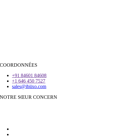
RESSOURCES D’EMBAUCHE
Java
PHP
|
Salesforce
Python
|
Réagissez.JS
|
Androïde
iOS
|
React-Native
Voleter
COORDONNÉES
+91 84601 84608
+1 646 450 7527
sales@ibiixo.com
NOTRE SŒUR CONCERN
Ibiixo Business Solutions
|
Akarta Exportations