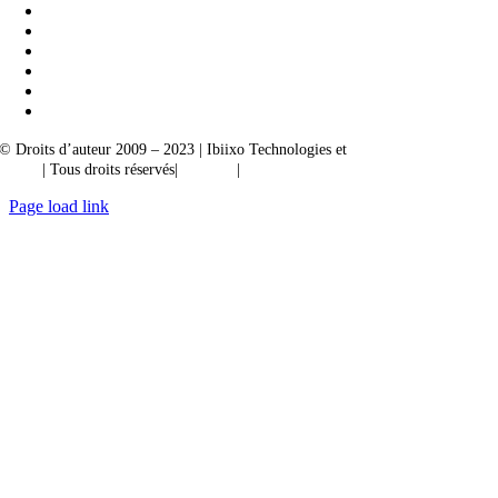
© Droits d’auteur 2009 – 2023 | Ibiixo Technologies et
société du groupe
Ibiixo
| Tous droits réservés|
Qualité
|
Confidentialité
Page load link