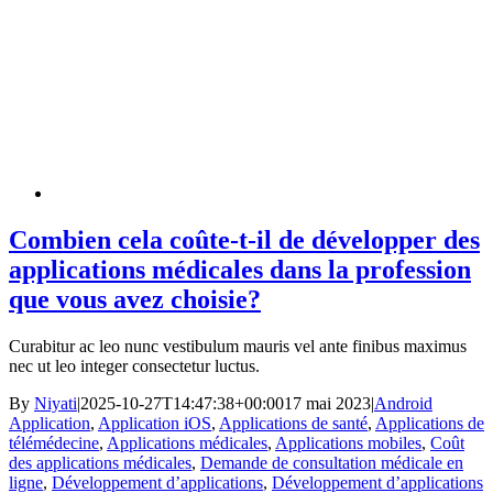
Combien cela coûte-t-il de développer des
applications médicales dans la profession
que vous avez choisie?
Curabitur ac leo nunc vestibulum mauris vel ante finibus maximus
nec ut leo integer consectetur luctus.
By
Niyati
|
2025-10-27T14:47:38+00:00
17 mai 2023
|
Android
Application
,
Application iOS
,
Applications de santé
,
Applications de
télémédecine
,
Applications médicales
,
Applications mobiles
,
Coût
des applications médicales
,
Demande de consultation médicale en
ligne
,
Développement d’applications
,
Développement d’applications