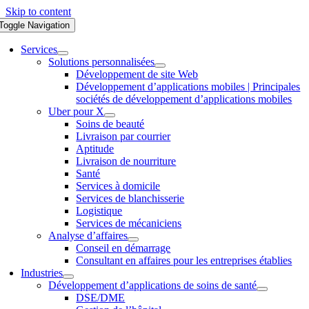
Skip to content
Toggle Navigation
Services
Solutions personnalisées
Développement de site Web
Développement d’applications mobiles | Principales
sociétés de développement d’applications mobiles
Uber pour X
Soins de beauté
Livraison par courrier
Aptitude
Livraison de nourriture
Santé
Services à domicile
Services de blanchisserie
Logistique
Services de mécaniciens
Analyse d’affaires
Conseil en démarrage
Consultant en affaires pour les entreprises établies
Industries
Développement d’applications de soins de santé
DSE/DME