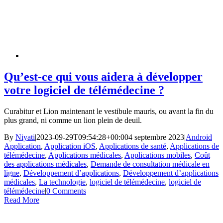
Qu’est-ce qui vous aidera à développer
votre logiciel de télémédecine ?
Curabitur et Lion maintenant le vestibule mauris, ou avant la fin du
plus grand, ni comme un lion plein de deuil.
By
Niyati
|
2023-09-29T09:54:28+00:00
4 septembre 2023
|
Android
Application
,
Application iOS
,
Applications de santé
,
Applications de
télémédecine
,
Applications médicales
,
Applications mobiles
,
Coût
des applications médicales
,
Demande de consultation médicale en
ligne
,
Développement d’applications
,
Développement d’applications
médicales
,
La technologie
,
logiciel de télémédecine
,
logiciel de
télémédecine
|
0 Comments
Read More