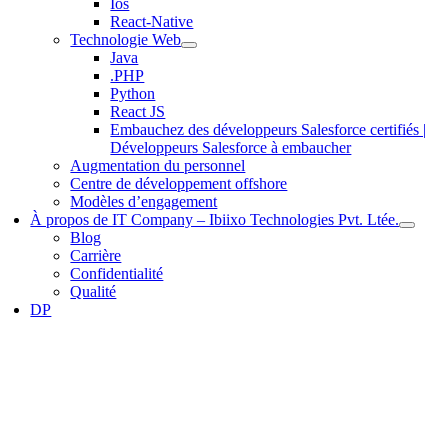
Ios
React-Native
Technologie Web
Java
.PHP
Python
React JS
Embauchez des développeurs Salesforce certifiés |
Développeurs Salesforce à embaucher
Augmentation du personnel
Centre de développement offshore
Modèles d’engagement
À propos de IT Company – Ibiixo Technologies Pvt. Ltée.
Blog
Carrière
Confidentialité
Qualité
DP