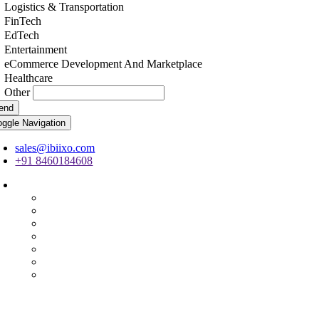
Logistics & Transportation
FinTech
EdTech
Entertainment
eCommerce Development And Marketplace
Healthcare
Other
end
oggle Navigation
sales@ibiixo.com
+91 8460184608