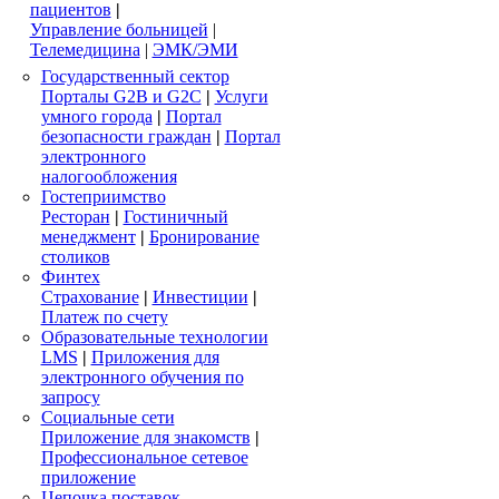
пациентов
|
Управление больницей
|
Телемедицина
|
ЭМК/ЭМИ
Государственный сектор
Порталы G2B и G2C
|
Услуги
умного города
|
Портал
безопасности граждан
|
Портал
электронного
налогообложения
Гостеприимство
Ресторан
|
Гостиничный
менеджмент
|
Бронирование
столиков
Финтех
Страхование
|
Инвестиции
|
Платеж по счету
Образовательные технологии
LMS
|
Приложения для
электронного обучения по
запросу
Социальные сети
Приложение для знакомств
|
Профессиональное сетевое
приложение
Цепочка поставок