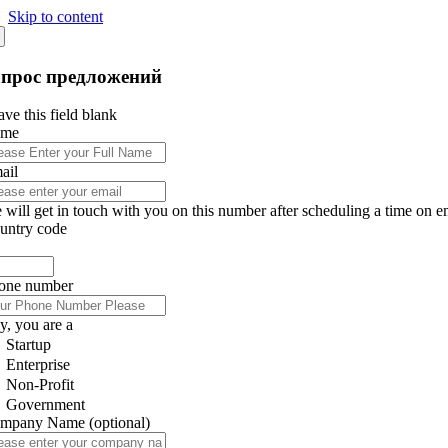
Skip to content
апрос предложений
ve this field blank
ame
ail
 will get in touch with you on this number after scheduling a time on e
untry code
one number
y, you are a
Startup
Enterprise
Non-Profit
Government
mpany Name
(optional)