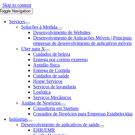
Skip to content
Toggle Navigation
Services
Soluções à Medida
Desenvolvimento de Websites
Desenvolvimento de Aplicações Móveis | Principais
empresas de desenvolvimento de aplicativos móveis
Uber para X
Cuidados de beleza
Entrega por correio expresso
Aptidão física
Entrega de Comida
Cuidados de saúde
Home Serviços
Serviços de lavandaria
Logística
Serviços Mecânicos
Análise de Negócios
Consultoria em Startups
Consultor de Negócios para Empresas Estabelecidas
Indústrias
Desenvolvimento de aplicativos de saúde
EHR/EMR