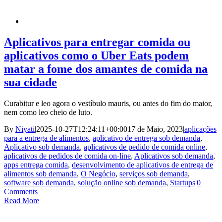
Aplicativos para entregar comida ou
aplicativos como o Uber Eats podem
matar a fome dos amantes de comida na
sua cidade
Curabitur e leo agora o vestíbulo mauris, ou antes do fim do maior,
nem como leo cheio de luto.
By
Niyati
|
2025-10-27T12:24:11+00:00
17 de Maio, 2023
|
aplicações
para a entrega de alimentos
,
aplicativo de entrega sob demanda
,
Aplicativo sob demanda
,
aplicativos de pedido de comida online
,
aplicativos de pedidos de comida on-line
,
Aplicativos sob demanda
,
apps entrega comida
,
desenvolvimento de aplicativos de entrega de
alimentos sob demanda
,
O Negócio
,
serviços sob demanda
,
software sob demanda
,
solução online sob demanda
,
Startups
|
0
Comments
Read More