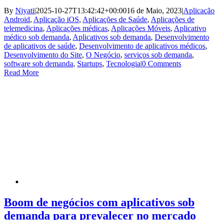
By
Niyati
|
2025-10-27T13:42:42+00:00
16 de Maio, 2023
|
Aplicação
Android
,
Aplicação iOS
,
Aplicações de Saúde
,
Aplicações de
telemedicina
,
Aplicações médicas
,
Aplicações Móveis
,
Aplicativo
médico sob demanda
,
Aplicativos sob demanda
,
Desenvolvimento
de aplicativos de saúde
,
Desenvolvimento de aplicativos médicos
,
Desenvolvimento do Site
,
O Negócio
,
serviços sob demanda
,
software sob demanda
,
Startups
,
Tecnologia
|
0 Comments
Read More
Boom de negócios com aplicativos sob
demanda para prevalecer no mercado