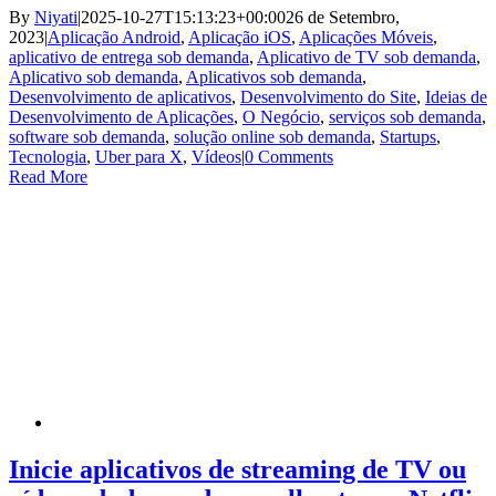
By
Niyati
|
2025-10-27T15:13:23+00:00
26 de Setembro,
2023
|
Aplicação Android
,
Aplicação iOS
,
Aplicações Móveis
,
aplicativo de entrega sob demanda
,
Aplicativo de TV sob demanda
,
Aplicativo sob demanda
,
Aplicativos sob demanda
,
Desenvolvimento de aplicativos
,
Desenvolvimento do Site
,
Ideias de
Desenvolvimento de Aplicações
,
O Negócio
,
serviços sob demanda
,
software sob demanda
,
solução online sob demanda
,
Startups
,
Tecnologia
,
Uber para X
,
Vídeos
|
0 Comments
Read More
Inicie aplicativos de streaming de TV ou