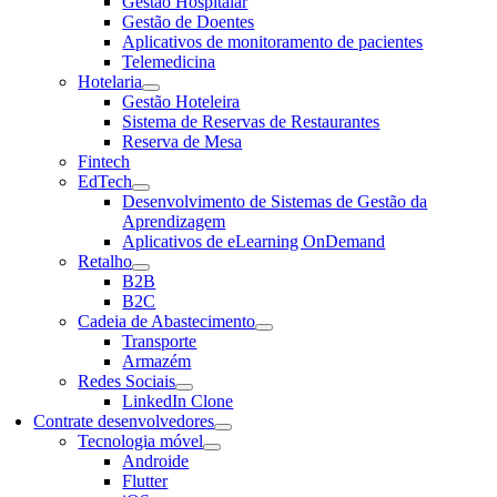
Gestão Hospitalar
Gestão de Doentes
Aplicativos de monitoramento de pacientes
Telemedicina
Hotelaria
Gestão Hoteleira
Sistema de Reservas de Restaurantes
Reserva de Mesa
Fintech
EdTech
Desenvolvimento de Sistemas de Gestão da
Aprendizagem
Aplicativos de eLearning OnDemand
Retalho
B2B
B2C
Cadeia de Abastecimento
Transporte
Armazém
Redes Sociais
LinkedIn Clone
Contrate desenvolvedores
Tecnologia móvel
Androide
Flutter