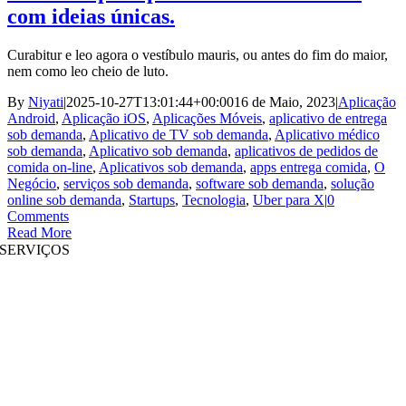
com ideias únicas.
Curabitur e leo agora o vestíbulo mauris, ou antes do fim do maior,
nem como leo cheio de luto.
By
Niyati
|
2025-10-27T13:01:44+00:00
16 de Maio, 2023
|
Aplicação
Android
,
Aplicação iOS
,
Aplicações Móveis
,
aplicativo de entrega
sob demanda
,
Aplicativo de TV sob demanda
,
Aplicativo médico
sob demanda
,
Aplicativo sob demanda
,
aplicativos de pedidos de
comida on-line
,
Aplicativos sob demanda
,
apps entrega comida
,
O
Negócio
,
serviços sob demanda
,
software sob demanda
,
solução
online sob demanda
,
Startups
,
Tecnologia
,
Uber para X
|
0
Comments
Read More
SERVIÇOS
Desenvolvimento de Websites
|
Desenvolvimento de Aplicações Móveis
Desenvolvimento de aplicativos imersivos
|
Soluções Pré-Estruturadas
Aumento de Pessoal
|
Plataformas On Demand
Análise de Negócios
|
Branding & Promoção