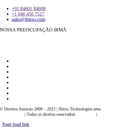
+91 84601 84608
+1 646 450 7527
sales@ibiixo.com
NOSSA PREOCUPAÇÃO IRMÃ
Ibiixo Soluções Empresariais
|
Akarta Exportações
© Direitos Autorais 2009 – 2023 | Ibiixo Technologies uma
empresa do
Grupo Ibiixo
| Todos os direitos reservados|
Qualidade
|
Confidencialidade
Page load link