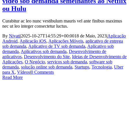
vídeo sob demanda semelhantes ao Netflix
ou Hulu
Curabitur ac leo nunc vestibulum mauris vel ante finibus maximus
nec ut leo integer consectetur luctus.
By
Niyati
|
2025-10-27T14:55:29+00:00
18 de Maio, 2023
|
Aplicação
Android
,
Aplicação iOS
,
Aplicações Móveis
,
aplicativo de entrega
sob demanda
,
Aplicativo de TV sob demanda
,
Aplicativo sob
demanda
,
Aplicativos sob demanda
,
Desenvolvimento de
aplicativos
,
Desenvolvimento do Site
,
Ideias de Desenvolvimento de
Aplicações
,
O Negócio
,
serviços sob demanda
,
software sob
demanda
,
solução online sob demanda
,
Startups
,
Tecnologia
,
Uber
para X
,
Vídeos
|
0 Comments
Read More