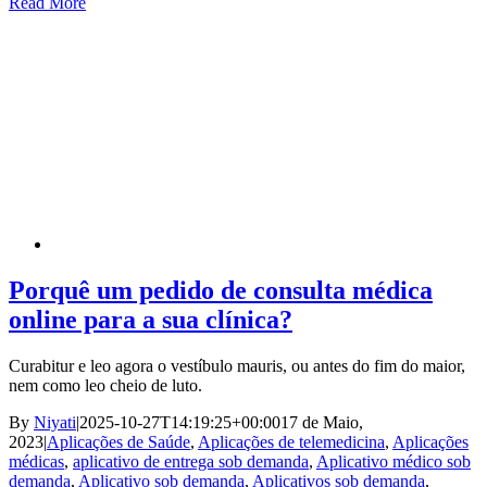
Read More
Porquê um pedido de consulta médica
online para a sua clínica?
Curabitur e leo agora o vestíbulo mauris, ou antes do fim do maior,
nem como leo cheio de luto.
By
Niyati
|
2025-10-27T14:19:25+00:00
17 de Maio,
2023
|
Aplicações de Saúde
,
Aplicações de telemedicina
,
Aplicações
médicas
,
aplicativo de entrega sob demanda
,
Aplicativo médico sob
demanda
,
Aplicativo sob demanda
,
Aplicativos sob demanda
,