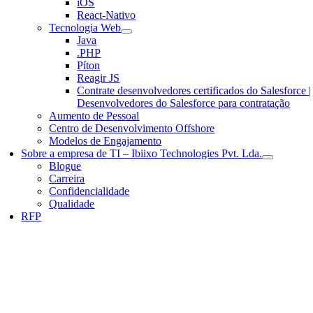
iOS
React-Nativo
Tecnologia Web
Java
.PHP
Píton
Reagir JS
Contrate desenvolvedores certificados do Salesforce |
Desenvolvedores do Salesforce para contratação
Aumento de Pessoal
Centro de Desenvolvimento Offshore
Modelos de Engajamento
Sobre a empresa de TI – Ibiixo Technologies Pvt. Lda.
Blogue
Carreira
Confidencialidade
Qualidade
RFP