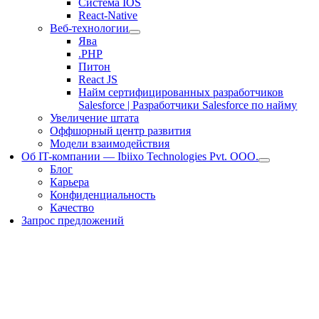
Система IOS
React-Native
Веб-технологии
Ява
.PHP
Питон
React JS
Найм сертифицированных разработчиков
Salesforce | Разработчики Salesforce по найму
Увеличение штата
Оффшорный центр развития
Модели взаимодействия
Об IT-компании — Ibiixo Technologies Pvt. ООО.
Блог
Карьера
Конфиденциальность
Качество
Запрос предложений