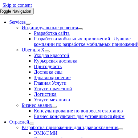
Skip to content
Toggle Navigation
Services
Индивидуальные решения
Разработка сайта
Разработка мобильных приложений | Лучшие
компании по разработке мобильных приложени
Uber для X
Уход за красотой
Курьерская доставка
Пригодность
Доставка еды
Здравоохранение
Главная Услуги
Услуги прачечной
Логистика
Услуги механика
Бизнес-анализ
Консультирование по вопросам стартапов
Бизнес-консультант для устоявшихся фирм
Отраслей
Разработка приложений для здравоохранения
ЭМК/ЭМИ