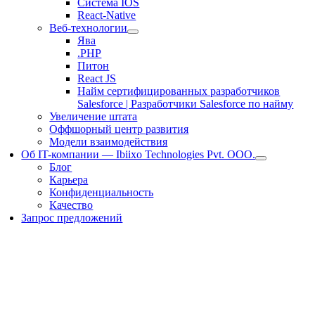
Система IOS
React-Native
Веб-технологии
Ява
.PHP
Питон
React JS
Найм сертифицированных разработчиков
Salesforce | Разработчики Salesforce по найму
Увеличение штата
Оффшорный центр развития
Модели взаимодействия
Об IT-компании — Ibiixo Technologies Pvt. ООО.
Блог
Карьера
Конфиденциальность
Качество
Запрос предложений