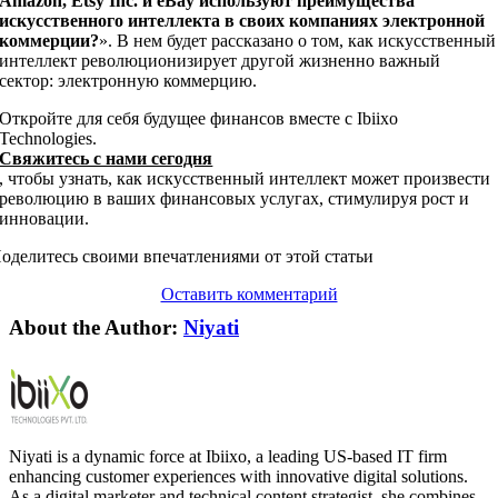
Amazon, Etsy Inc. и eBay используют преимущества
искусственного интеллекта в своих компаниях электронной
коммерции?
». В нем будет рассказано о том, как искусственный
интеллект революционизирует другой жизненно важный
сектор: электронную коммерцию.
Откройте для себя будущее финансов вместе с Ibiixo
Technologies.
Свяжитесь с нами сегодня
, чтобы узнать, как искусственный интеллект может произвести
революцию в ваших финансовых услугах, стимулируя рост и
инновации.
оделитесь своими впечатлениями от этой статьи
Оставить комментарий
About the Author:
Niyati
Niyati is a dynamic force at Ibiixo, a leading US-based IT firm
enhancing customer experiences with innovative digital solutions.
As a digital marketer and technical content strategist, she combines