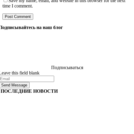
Save my name, email, and website in this browser for the next
time I comment.
Подписывайтесь на наш блог
Задайте нашим менеджерам все, что вы хотите знать о
разработке программного обеспечения, и они ответят
на ваш вопрос в течение 24 часов. Это бесплатно и
обязательно.
Подписываться
Leave this field blank
Send Message
ПОСЛЕДНИЕ НОВОСТИ