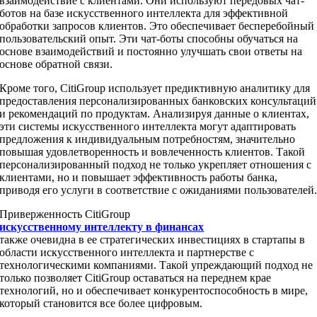
взаимодействие с клиентами. Они используют передовых чат-
ботов на базе искусственного интеллекта для эффективной
обработки запросов клиентов. Это обеспечивает бесперебойный
пользовательский опыт. Эти чат-боты способны обучаться на
основе взаимодействий и постоянно улучшать свои ответы на
основе обратной связи.
Кроме того, CitiGroup использует предиктивную аналитику для
предоставления персонализированных банковских консультаций
и рекомендаций по продуктам. Анализируя данные о клиентах,
эти системы искусственного интеллекта могут адаптировать
предложения к индивидуальным потребностям, значительно
повышая удовлетворенность и вовлеченность клиентов. Такой
персонализированный подход не только укрепляет отношения с
клиентами, но и повышает эффективность работы банка,
приводя его услуги в соответствие с ожиданиями пользователей
Приверженность CitiGroup
искусственному интеллекту в финансах
также очевидна в ее стратегических инвестициях в стартапы в
области искусственного интеллекта и партнерстве с
технологическими компаниями. Такой упреждающий подход не
только позволяет CitiGroup оставаться на переднем крае
технологий, но и обеспечивает конкурентоспособность в мире,
который становится все более цифровым.