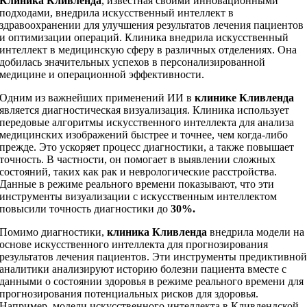
Клиника Кливленда
, известная своими инновационными
подходами, внедрила искусственный интеллект в
здравоохранении для улучшения результатов лечения пациентов
и оптимизации операций. Клиника внедрила искусственный
интеллект в медицинскую сферу в различных отделениях. Она
добилась значительных успехов в персонализированной
медицине и операционной эффективности.
Одним из важнейших применений ИИ в
клинике Кливленда
является диагностическая визуализация. Клиника использует
передовые алгоритмы искусственного интеллекта для анализа
медицинских изображений быстрее и точнее, чем когда-либо
прежде. Это ускоряет процесс диагностики, а также повышает
точность. В частности, он помогает в выявлении сложных
состояний, таких как рак и неврологические расстройства.
Данные в режиме реального времени показывают, что эти
инструменты визуализации с искусственным интеллектом
повысили точность диагностики до
30%.
Помимо диагностики,
клиника Кливленда
внедрила модели на
основе искусственного интеллекта для прогнозирования
результатов лечения пациентов. Эти инструменты предиктивно
аналитики анализируют историю болезни пациента вместе с
данными о состоянии здоровья в режиме реального времени для
прогнозирования потенциальных рисков для здоровья.
Например, модели искусственного интеллекта в Кливлендской