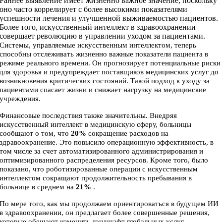
Раннее выявление имеет жизненно важное значение, поскольку
оно часто коррелирует с более высокими показателями
успешности лечения и улучшенной выживаемостью пациентов.
Более того, искусственный интеллект в здравоохранении
совершает революцию в управлении уходом за пациентами.
Системы, управляемые искусственным интеллектом, теперь
способны отслеживать жизненно важные показатели пациента в
режиме реального времени. Он прогнозирует потенциальные риски
для здоровья и предупреждает поставщиков медицинских услуг до
возникновения критических состояний. Такой подход к уходу за
пациентами спасает жизни и снижает нагрузку на медицинские
учреждения.
Финансовые последствия также значительны. Внедряя
искусственный интеллект в медицинскую сферу, больницы
сообщают о том, что
20%
сокращение расходов на
здравоохранение. Это повысило операционную эффективность, в
том числе за счет автоматизированного администрирования и
оптимизированного распределения ресурсов. Кроме того, было
показано, что роботизированные операции с искусственным
интеллектом сокращают продолжительность пребывания в
больнице в среднем на
21%
.
По мере того, как мы продолжаем ориентироваться в будущем ИИ
в здравоохранении, он предлагает более совершенные решения,
которые обещают изменить ландшафт глобальных услуг