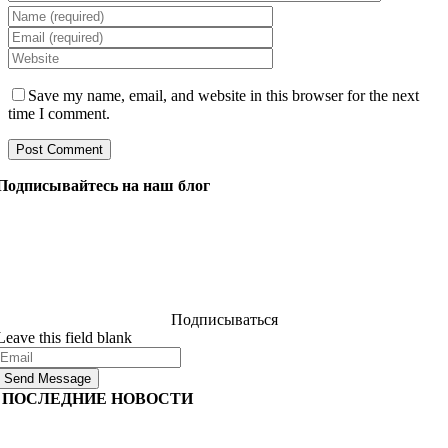
Save my name, email, and website in this browser for the next
time I comment.
Подписывайтесь на наш блог
Задайте нашим менеджерам все, что вы хотите знать о
разработке программного обеспечения, и они ответят
на ваш вопрос в течение 24 часов. Это бесплатно и
обязательно.
Подписываться
Leave this field blank
Send Message
ПОСЛЕДНИЕ НОВОСТИ