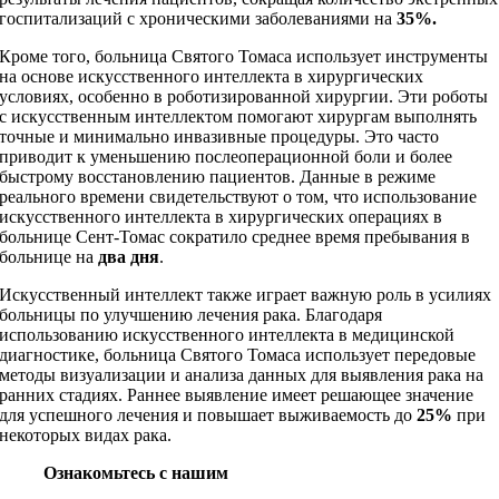
госпитализаций с хроническими заболеваниями на
35%.
Кроме того, больница Святого Томаса использует инструменты
на основе искусственного интеллекта в хирургических
условиях, особенно в роботизированной хирургии. Эти роботы
с искусственным интеллектом помогают хирургам выполнять
точные и минимально инвазивные процедуры. Это часто
приводит к уменьшению послеоперационной боли и более
быстрому восстановлению пациентов. Данные в режиме
реального времени свидетельствуют о том, что использование
искусственного интеллекта в хирургических операциях в
больнице Сент-Томас сократило среднее время пребывания в
больнице на
два дня
.
Искусственный интеллект также играет важную роль в усилиях
больницы по улучшению лечения рака. Благодаря
использованию искусственного интеллекта в медицинской
диагностике, больница Святого Томаса использует передовые
методы визуализации и анализа данных для выявления рака на
ранних стадиях. Раннее выявление имеет решающее значение
для успешного лечения и повышает выживаемость до
25%
при
некоторых видах рака.
Ознакомьтесь с нашим
блогом «Лучшие сценарии
использования искусственного интеллекта и их