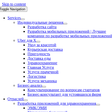
Skip to content
Toggle Navigation
Services
Индивидуальные решения
Разработка сайта
Разработка мобильных приложений | Лучшие
компании по разработке мобильных приложени
Uber для X
Уход за красотой
Курьерская доставка
Пригодность
Доставка еды
Здравоохранение
Главная Услуги
Услуги прачечной
Логистика
Услуги механика
Бизнес-анализ
Консультирование по вопросам стартапов
Бизнес-консультант для устоявшихся фирм
Отраслей
Разработка приложений для здравоохранения
ЭМК/ЭМИ