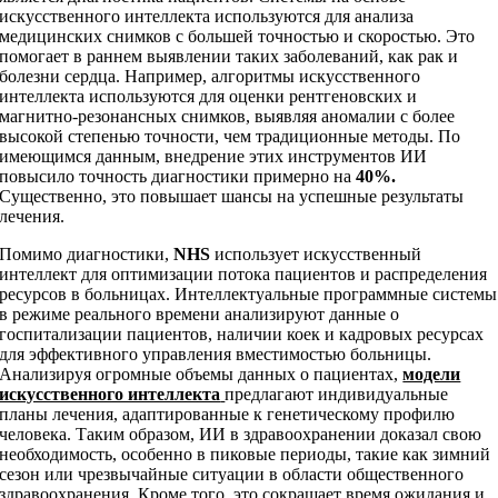
искусственного интеллекта используются для анализа
медицинских снимков с большей точностью и скоростью. Это
помогает в раннем выявлении таких заболеваний, как рак и
болезни сердца. Например, алгоритмы искусственного
интеллекта используются для оценки рентгеновских и
магнитно-резонансных снимков, выявляя аномалии с более
высокой степенью точности, чем традиционные методы. По
имеющимся данным, внедрение этих инструментов ИИ
повысило точность диагностики примерно на
40%.
Существенно, это повышает шансы на успешные результаты
лечения.
Помимо диагностики,
NHS
использует искусственный
интеллект для оптимизации потока пациентов и распределения
ресурсов в больницах. Интеллектуальные программные системы
в режиме реального времени анализируют данные о
госпитализации пациентов, наличии коек и кадровых ресурсах
для эффективного управления вместимостью больницы.
Анализируя огромные объемы данных о пациентах,
модели
искусственного интеллекта
предлагают индивидуальные
планы лечения, адаптированные к генетическому профилю
человека. Таким образом, ИИ в здравоохранении доказал свою
необходимость, особенно в пиковые периоды, такие как зимний
сезон или чрезвычайные ситуации в области общественного
здравоохранения. Кроме того, это сокращает время ожидания и