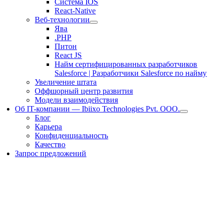
Система IOS
React-Native
Веб-технологии
Ява
.PHP
Питон
React JS
Найм сертифицированных разработчиков
Salesforce | Разработчики Salesforce по найму
Увеличение штата
Оффшорный центр развития
Модели взаимодействия
Об IT-компании — Ibiixo Technologies Pvt. ООО.
Блог
Карьера
Конфиденциальность
Качество
Запрос предложений