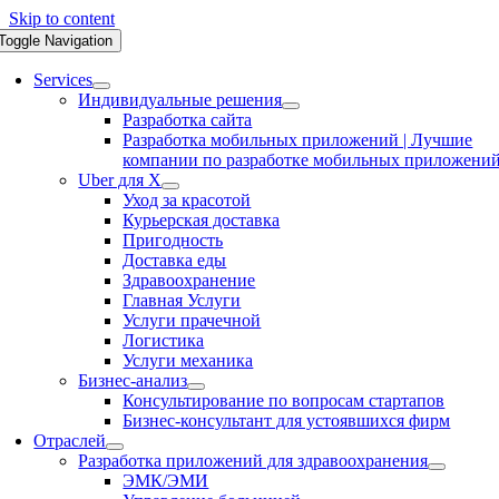
Skip to content
Toggle Navigation
Services
Индивидуальные решения
Разработка сайта
Разработка мобильных приложений | Лучшие
компании по разработке мобильных приложени
Uber для X
Уход за красотой
Курьерская доставка
Пригодность
Доставка еды
Здравоохранение
Главная Услуги
Услуги прачечной
Логистика
Услуги механика
Бизнес-анализ
Консультирование по вопросам стартапов
Бизнес-консультант для устоявшихся фирм
Отраслей
Разработка приложений для здравоохранения
ЭМК/ЭМИ