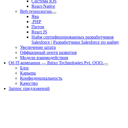
Система IOS
React-Native
Веб-технологии
Ява
.PHP
Питон
React JS
Найм сертифицированных разработчиков
Salesforce | Разработчики Salesforce по найму
Увеличение штата
Оффшорный центр развития
Модели взаимодействия
Об IT-компании — Ibiixo Technologies Pvt. ООО.
Блог
Карьера
Конфиденциальность
Качество
Запрос предложений