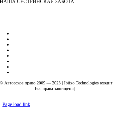
НАША СЕСТРИНСКАЯ ЗАБОТА
Бизнес-решения Ibiixo
|
Акарта Экспорт
© Авторское право 2009 — 2023 | Ibiixo Technologies входит
в группу
компаний Ibiixo
| Все права защищены|
Качество
|
Конфиденциальность
Page load link