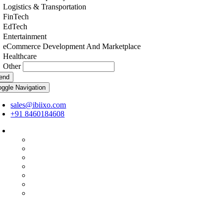
Logistics & Transportation
FinTech
EdTech
Entertainment
eCommerce Development And Marketplace
Healthcare
Other
end
oggle Navigation
sales@ibiixo.com
+91 8460184608