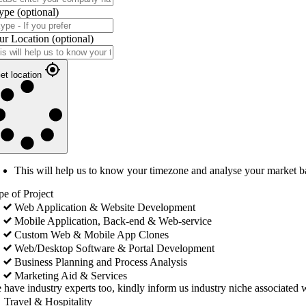
ype
(optional)
ur Location
(optional)
et location
This will help us to know your timezone and analyse your market b
pe of Project
Web Application & Website Development
Mobile Application, Back-end & Web-service
Custom Web & Mobile App Clones
Web/Desktop Software & Portal Development
Business Planning and Process Analysis
Marketing Aid & Services
 have industry experts too, kindly inform us industry niche associated w
Travel & Hospitality