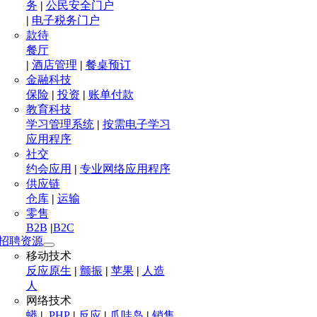
务
|
公民安全门户
|
电子税务门户
款待
餐厅
|
酒店管理
|
餐桌预订
金融科技
保险
|
投资
|
账单付款
教育科技
学习管理系统
|
按需电子学习
应用程序
社交
约会应用
|
专业网络应用程序
供应链
仓库
|
运输
零售
B2B
|
B2C
招聘资源
移动技术
反应原生
|
颤振
|
苹果
|
人造
人
网络技术
蟒
|
.PHP
|
反应
|
爪哇岛
|
销售