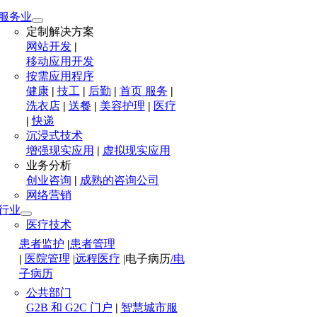
服务业
定制解决方案
网站开发
|
移动应用开发
按需应用程序
健康
|
技工
|
后勤
|
首页 服务
|
洗衣店
|
送餐
|
美容护理
|
医疗
|
快递
沉浸式技术
增强现实应用
|
虚拟现实应用
业务分析
创业咨询
|
成熟的咨询公司
网络营销
行业
医疗技术
患者监护
|
患者管理
|
医院管理
|
远程医疗
|
电子病历
/电
子病历
公共部门
G2B 和 G2C 门户
|
智慧城市服