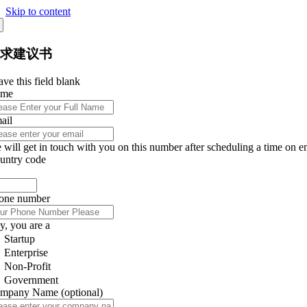
Skip to content
征求建议书
ve this field blank
ame
ail
 will get in touch with you on this number after scheduling a time on e
untry code
one number
y, you are a
Startup
Enterprise
Non-Profit
Government
mpany Name
(optional)