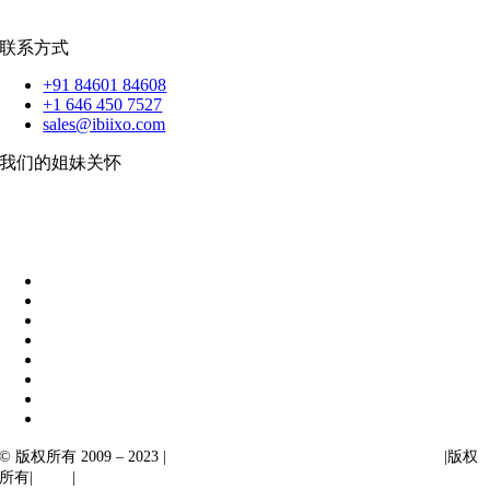
扑动
联系方式
+91 84601 84608
+1 646 450 7527
sales@ibiixo.com
我们的姐妹关怀
伊比克索业务解决方案
|
阿卡尔塔出口
© 版权所有 2009 – 2023 |
Ibiixo Technologies 下属 Ibiixo 集团公司
|版权
所有|
质量
|
保密性