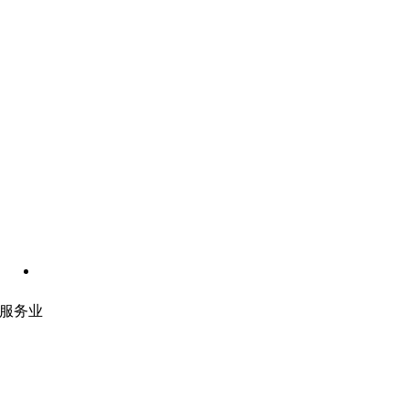
服务业
网站开发
|
移动应用开发
沉浸式应用开发
|
预结构化解决方案
人员扩充
|
按需平台