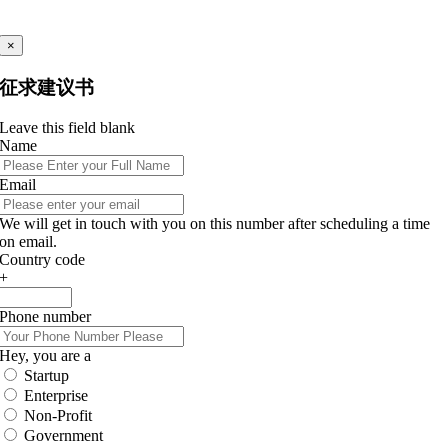
×
征求建议书
Leave this field blank
Name
Email
We will get in touch with you on this number after scheduling a time
on email.
Country code
+
Phone number
Hey, you are a
Startup
Enterprise
Non-Profit
Government