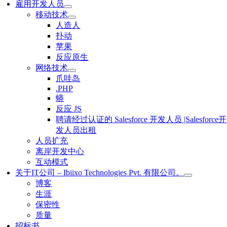
雇用开发人员
移动技术
人造人
扑动
苹果
反应原生
网络技术
爪哇岛
.PHP
蟒
反应 JS
聘请经过认证的 Salesforce 开发人员 |Salesforce开
发人员出租
人员扩充
离岸开发中心
互动模式
关于IT公司 – Ibiixo Technologies Pvt. 有限公司。
博客
生涯
保密性
质量
招标书