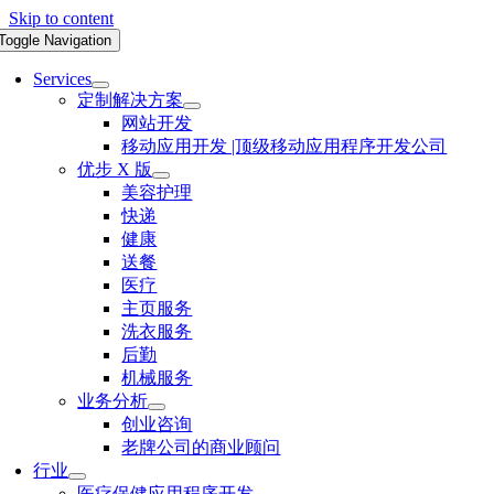
Skip to content
Toggle Navigation
Services
定制解决方案
网站开发
移动应用开发 |顶级移动应用程序开发公司
优步 X 版
美容护理
快递
健康
送餐
医疗
主页服务
洗衣服务
后勤
机械服务
业务分析
创业咨询
老牌公司的商业顾问
行业
医疗保健应用程序开发