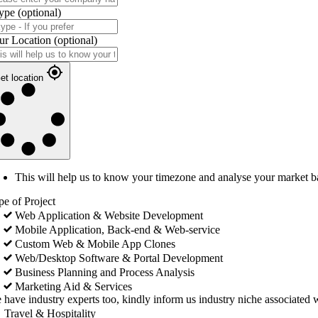
ype
(optional)
ur Location
(optional)
et location
This will help us to know your timezone and analyse your market b
pe of Project
Web Application & Website Development
Mobile Application, Back-end & Web-service
Custom Web & Mobile App Clones
Web/Desktop Software & Portal Development
Business Planning and Process Analysis
Marketing Aid & Services
 have industry experts too, kindly inform us industry niche associated w
Travel & Hospitality