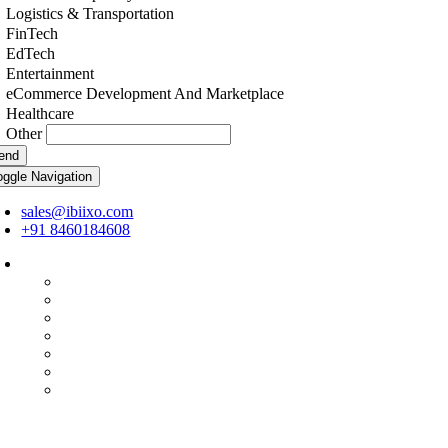
Logistics & Transportation
FinTech
EdTech
Entertainment
eCommerce Development And Marketplace
Healthcare
Other
end
oggle Navigation
sales@ibiixo.com
+91 8460184608