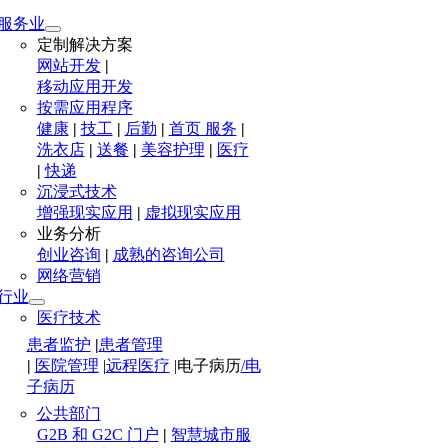
服务业
定制解决方案
网站开发
|
移动应用开发
按需应用程序
健康
|
技工
|
后勤
|
首页 服务
|
洗衣店
|
送餐
|
美容护理
|
医疗
|
快递
沉浸式技术
增强现实应用
|
虚拟现实应用
业务分析
创业咨询
|
成熟的咨询公司
网络营销
行业
医疗技术
患者监护
|
患者管理
|
医院管理
|
远程医疗
|
电子病历
/电
子病历
公共部门
G2B 和 G2C 门户
|
智慧城市服