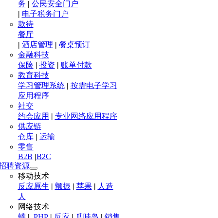
务
|
公民安全门户
|
电子税务门户
款待
餐厅
|
酒店管理
|
餐桌预订
金融科技
保险
|
投资
|
账单付款
教育科技
学习管理系统
|
按需电子学习
应用程序
社交
约会应用
|
专业网络应用程序
供应链
仓库
|
运输
零售
B2B
|
B2C
招聘资源
移动技术
反应原生
|
颤振
|
苹果
|
人造
人
网络技术
蟒
|
.PHP
|
反应
|
爪哇岛
|
销售