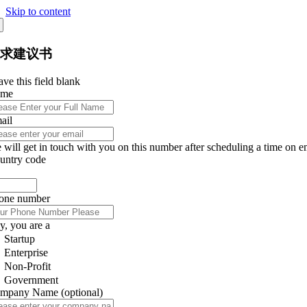
Skip to content
征求建议书
ve this field blank
ame
ail
 will get in touch with you on this number after scheduling a time on e
untry code
one number
y, you are a
Startup
Enterprise
Non-Profit
Government
mpany Name
(optional)