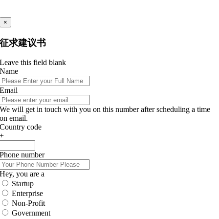
×
征求建议书
Leave this field blank
Name
Email
We will get in touch with you on this number after scheduling a time
on email.
Country code
+
Phone number
Hey, you are a
Startup
Enterprise
Non-Profit
Government