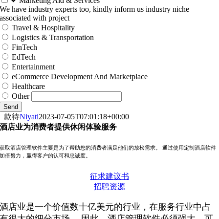
Marketing Aid & Services
We have industry experts too, kindly inform us industry niche
associated with project
Travel & Hospitality
Logistics & Transportation
FinTech
EdTech
Entertainment
eCommerce Development And Marketplace
Healthcare
Other
Send
款待
Niyati
2023-07-05T07:01:18+00:00
酒店业为消费者提供休闲体验服务
获取酒店管理软件主要是为了帮助您的消费者满足他们的放松需求。 通过使用定制酒店软件
加倍努力，赢得客户的认可和忠诚度。
征求建议书
招聘资源
酒店业是一个价值数十亿美元的行业，在服务行业中占
有很大的细分市场。 因此，酒店管理软件必须强大，可