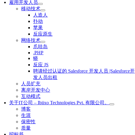
雇用开发人员
移动技术
人造人
扑动
苹果
反应原生
网络技术
爪哇岛
.PHP
蟒
反应 JS
聘请经过认证的 Salesforce 开发人员 |Salesforce开
发人员出租
人员扩充
离岸开发中心
互动模式
关于IT公司 – Ibiixo Technologies Pvt. 有限公司。
博客
生涯
保密性
质量
招标书