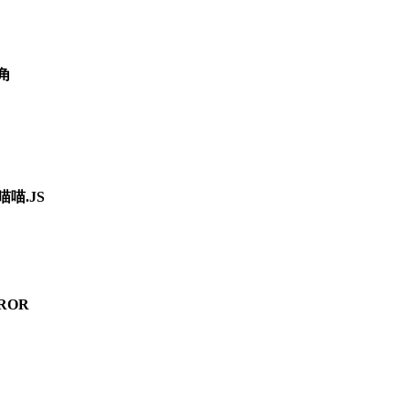
角
喵喵.JS
ROR