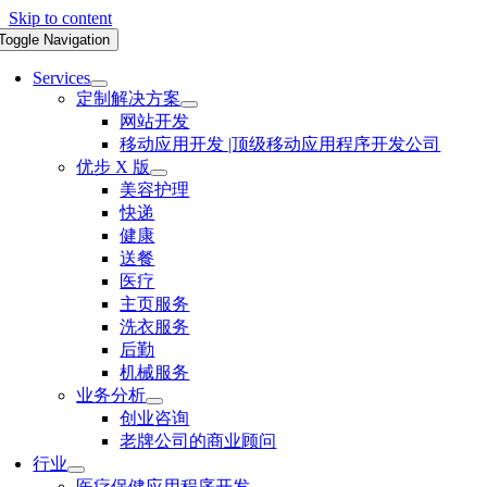
Skip to content
Toggle Navigation
Services
定制解决方案
网站开发
移动应用开发 |顶级移动应用程序开发公司
优步 X 版
美容护理
快递
健康
送餐
医疗
主页服务
洗衣服务
后勤
机械服务
业务分析
创业咨询
老牌公司的商业顾问
行业
医疗保健应用程序开发