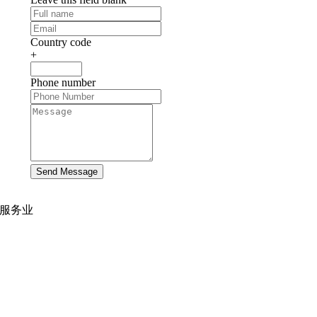
Country code
+
Phone number
Send Message
服务业
网站开发
|
移动应用开发
沉浸式应用开发
|
预结构化解决方案
人员扩充
|
按需平台
业务分析
|
品牌与推广