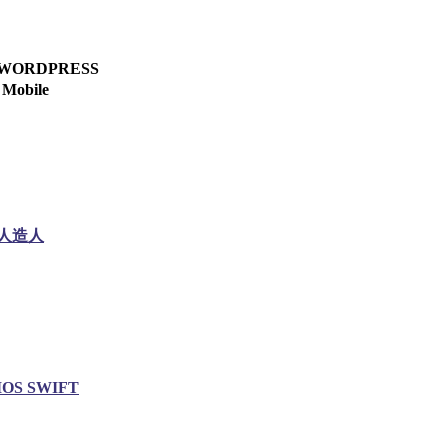
WORDPRESS
Mobile
人造人
IOS SWIFT