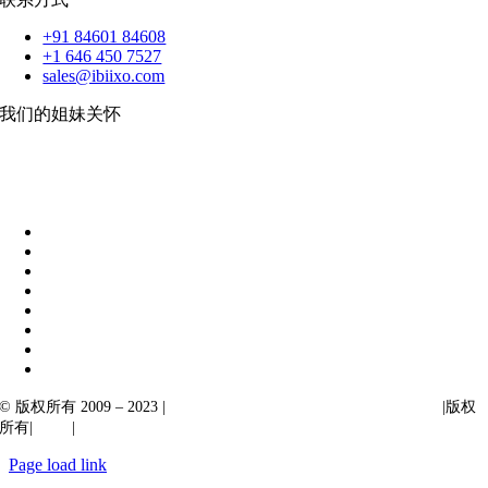
+91 84601 84608
+1 646 450 7527
sales@ibiixo.com
我们的姐妹关怀
伊比克索业务解决方案
|
阿卡尔塔出口
© 版权所有 2009 – 2023 |
Ibiixo Technologies 下属 Ibiixo 集团公司
|版权
所有|
质量
|
保密性
Page load link