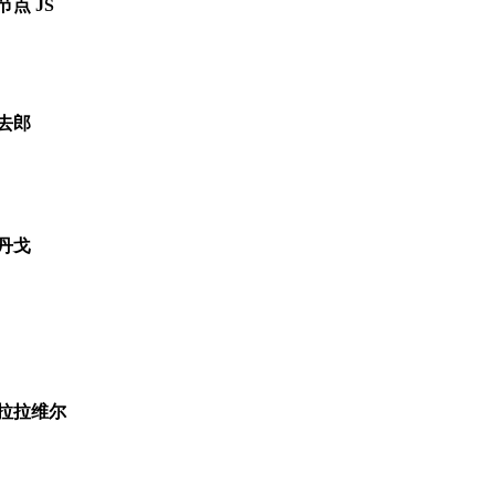
节点 JS
去郎
丹戈
拉拉维尔