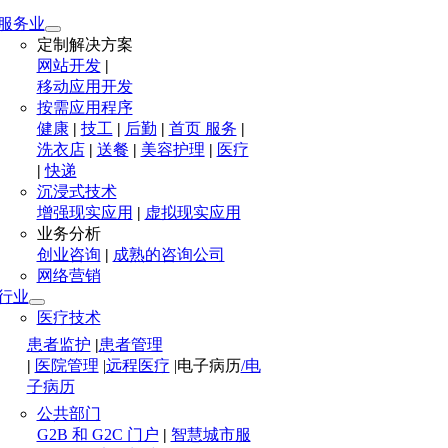
服务业
定制解决方案
网站开发
|
移动应用开发
按需应用程序
健康
|
技工
|
后勤
|
首页 服务
|
洗衣店
|
送餐
|
美容护理
|
医疗
|
快递
沉浸式技术
增强现实应用
|
虚拟现实应用
业务分析
创业咨询
|
成熟的咨询公司
网络营销
行业
医疗技术
患者监护
|
患者管理
|
医院管理
|
远程医疗
|
电子病历
/电
子病历
公共部门
G2B 和 G2C 门户
|
智慧城市服