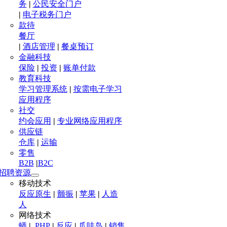
务
|
公民安全门户
|
电子税务门户
款待
餐厅
|
酒店管理
|
餐桌预订
金融科技
保险
|
投资
|
账单付款
教育科技
学习管理系统
|
按需电子学习
应用程序
社交
约会应用
|
专业网络应用程序
供应链
仓库
|
运输
零售
B2B
|
B2C
招聘资源
移动技术
反应原生
|
颤振
|
苹果
|
人造
人
网络技术
蟒
|
.PHP
|
反应
|
爪哇岛
|
销售