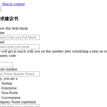
Skip to content
征求建议书
ve this field blank
ame
ail
 will get in touch with you on this number after scheduling a time on e
untry code
one number
y, you are a
Startup
Enterprise
Non-Profit
Government
mpany Name
(optional)