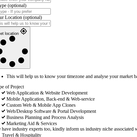
ype
(optional)
ur Location
(optional)
et location
This will help us to know your timezone and analyse your market b
pe of Project
Web Application & Website Development
Mobile Application, Back-end & Web-service
Custom Web & Mobile App Clones
Web/Desktop Software & Portal Development
Business Planning and Process Analysis
Marketing Aid & Services
 have industry experts too, kindly inform us industry niche associated w
Travel & Hospitality