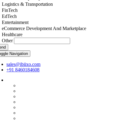
Logistics & Transportation
FinTech
EdTech
Entertainment
eCommerce Development And Marketplace
Healthcare
Other
end
oggle Navigation
sales@ibiixo.com
+91 8460184608