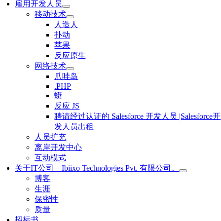
雇用开发人员
移动技术
人造人
扑动
苹果
反应原生
网络技术
爪哇岛
.PHP
蟒
反应 JS
聘请经过认证的 Salesforce 开发人员 |Salesforce开
发人员出租
人员扩充
离岸开发中心
互动模式
关于IT公司 – Ibiixo Technologies Pvt. 有限公司。
博客
生涯
保密性
质量
招标书