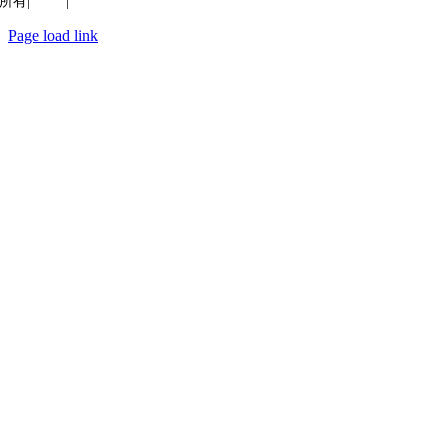
所有|
质量
|
保密性
Page load link