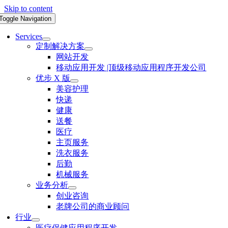
Skip to content
Toggle Navigation
Services
定制解决方案
网站开发
移动应用开发 |顶级移动应用程序开发公司
优步 X 版
美容护理
快递
健康
送餐
医疗
主页服务
洗衣服务
后勤
机械服务
业务分析
创业咨询
老牌公司的商业顾问
行业
医疗保健应用程序开发