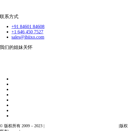
扑动
联系方式
+91 84601 84608
+1 646 450 7527
sales@ibiixo.com
我们的姐妹关怀
伊比克索业务解决方案
|
阿卡尔塔出口
© 版权所有 2009 – 2023 |
Ibiixo Technologies 下属 Ibiixo 集团公司
|版权