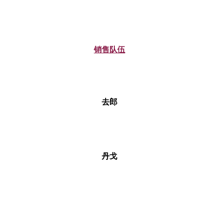
销售队伍
去郎
丹戈