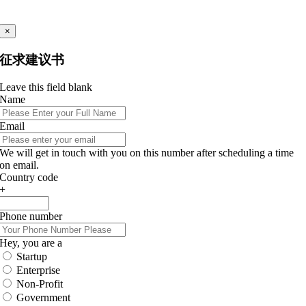
×
征求建议书
Leave this field blank
Name
Email
We will get in touch with you on this number after scheduling a time
on email.
Country code
+
Phone number
Hey, you are a
Startup
Enterprise
Non-Profit
Government