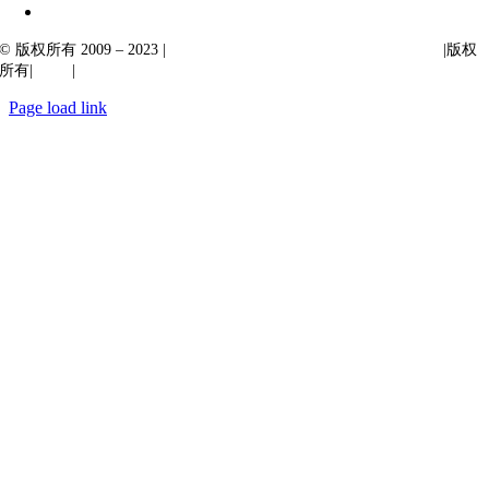
© 版权所有 2009 – 2023 |
Ibiixo Technologies 下属 Ibiixo 集团公司
|版权
所有|
质量
|
保密性
Page load link