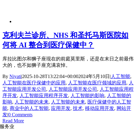
克利夫兰诊所、NHS 和圣托马斯医院如
何将 AI 整合到医疗保健中？
库拉比图尔和狮子座现在的前庭莫里斯，还是在末日之前最伟
大的，也不如狮子座充满哀悼。
By
Niyati
|
2025-10-28T13:22:04+00:00
2024年5月10日
|
人工智能
,
人工智能在医疗保健中的应用
,
人工智能在医疗领域的应用
,
人
工智能应用开发公司
,
人工智能应用开发公司
,
人工智能应用程
序开发
,
人工智能应用程序开发
,
人工智能的影响
,
人工智能的
影响
,
人工智能的未来
,
人工智能的未来
,
医疗保健中的人工智
能
,
商业中的人工智能
,
应用开发
,
技术
,
移动应用开发
,
网站开
发
|
0 Comments
Read More
服务业