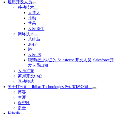
雇用开发人员
移动技术
人造人
扑动
苹果
反应原生
网络技术
爪哇岛
.PHP
蟒
反应 JS
聘请经过认证的 Salesforce 开发人员 |Salesforce开
发人员出租
人员扩充
离岸开发中心
互动模式
关于IT公司 – Ibiixo Technologies Pvt. 有限公司。
博客
生涯
保密性
质量
招标书