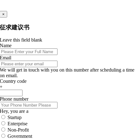
×
征求建议书
Leave this field blank
Name
Email
We will get in touch with you on this number after scheduling a time
on email.
Country code
+
Phone number
Hey, you are a
Startup
Enterprise
Non-Profit
Government