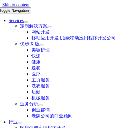
Skip to content
Toggle Navigation
Services
定制解决方案
网站开发
移动应用开发 |顶级移动应用程序开发公司
优步 X 版
美容护理
快递
健康
送餐
医疗
主页服务
洗衣服务
后勤
机械服务
业务分析
创业咨询
老牌公司的商业顾问
行业
医疗保健应用程序开发