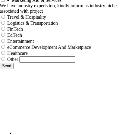
Marketing Aid & Services
We have industry experts too, kindly inform us industry niche
associated with project
Travel & Hospitality
Logistics & Transportation
FinTech
EdTech
Entertainment
eCommerce Development And Marketplace
Healthcare
Other
Send