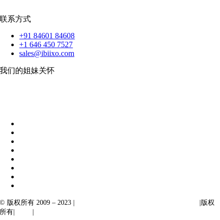
扑动
联系方式
+91 84601 84608
+1 646 450 7527
sales@ibiixo.com
我们的姐妹关怀
伊比克索业务解决方案
|
阿卡尔塔出口
© 版权所有 2009 – 2023 |
Ibiixo Technologies 下属 Ibiixo 集团公司
|版权
所有|
质量
|
保密性