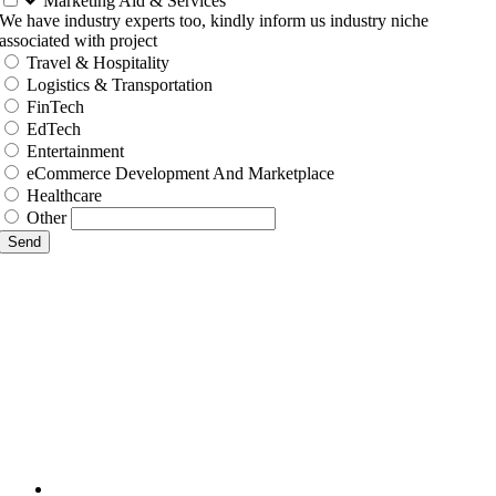
Marketing Aid & Services
We have industry experts too, kindly inform us industry niche
associated with project
Travel & Hospitality
Logistics & Transportation
FinTech
EdTech
Entertainment
eCommerce Development And Marketplace
Healthcare
Other
Send