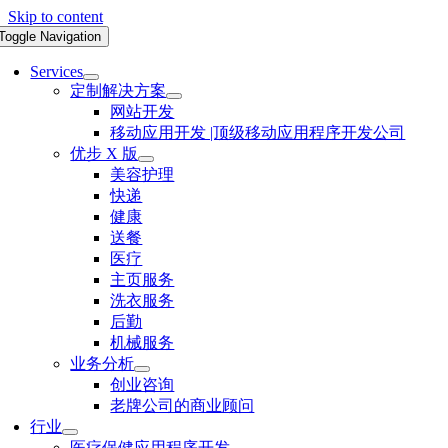
Skip to content
Toggle Navigation
Services
定制解决方案
网站开发
移动应用开发 |顶级移动应用程序开发公司
优步 X 版
美容护理
快递
健康
送餐
医疗
主页服务
洗衣服务
后勤
机械服务
业务分析
创业咨询
老牌公司的商业顾问
行业
医疗保健应用程序开发