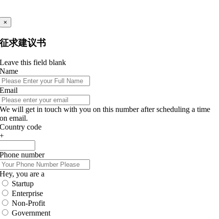
×
征求建议书
Leave this field blank
Name
Email
We will get in touch with you on this number after scheduling a time
on email.
Country code
+
Phone number
Hey, you are a
Startup
Enterprise
Non-Profit
Government