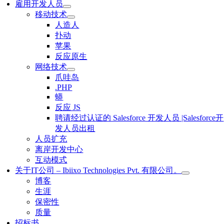
雇用开发人员
移动技术
人造人
扑动
苹果
反应原生
网络技术
爪哇岛
.PHP
蟒
反应 JS
聘请经过认证的 Salesforce 开发人员 |Salesforce开
发人员出租
人员扩充
离岸开发中心
互动模式
关于IT公司 – Ibiixo Technologies Pvt. 有限公司。
博客
生涯
保密性
质量
招标书