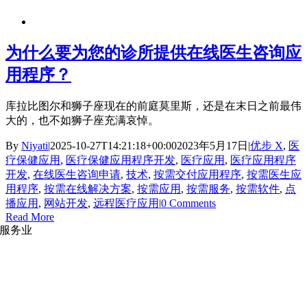
为什么要为您的诊所提供在线医生咨询应
用程序？
库拉比图尔和狮子座现在的前庭莫里斯，还是在末日之前最伟
大的，也不如狮子座充满哀悼。
By
Niyati
|
2025-10-27T14:21:18+00:00
2023年5月17日
|
优步 X
,
医
疗保健应用
,
医疗保健应用程序开发
,
医疗应用
,
医疗应用程序
开发
,
在线医生咨询申请
,
技术
,
按需交付应用程序
,
按需医生应
用程序
,
按需在线解决方案
,
按需应用
,
按需服务
,
按需软件
,
点
播应用
,
网站开发
,
远程医疗应用
|
0 Comments
Read More
服务业
网站开发
|
移动应用开发
沉浸式应用开发
|
预结构化解决方案
人员扩充
|
按需平台