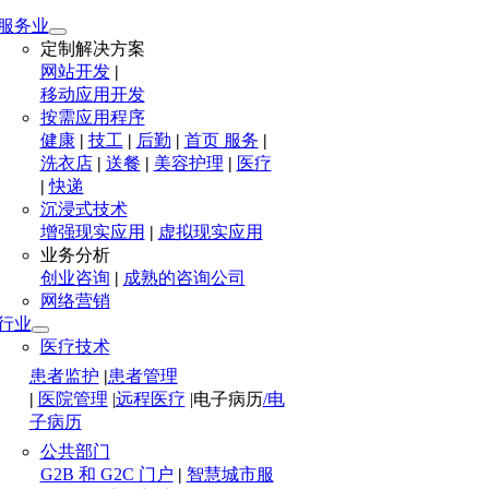
服务业
定制解决方案
网站开发
|
移动应用开发
按需应用程序
健康
|
技工
|
后勤
|
首页 服务
|
洗衣店
|
送餐
|
美容护理
|
医疗
|
快递
沉浸式技术
增强现实应用
|
虚拟现实应用
业务分析
创业咨询
|
成熟的咨询公司
网络营销
行业
医疗技术
患者监护
|
患者管理
|
医院管理
|
远程医疗
|
电子病历
/电
子病历
公共部门
G2B 和 G2C 门户
|
智慧城市服