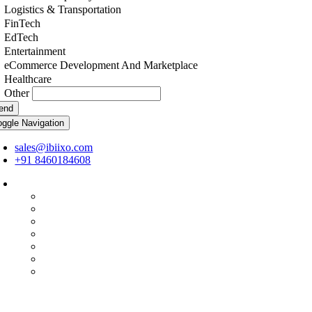
Logistics & Transportation
FinTech
EdTech
Entertainment
eCommerce Development And Marketplace
Healthcare
Other
end
oggle Navigation
sales@ibiixo.com
+91 8460184608