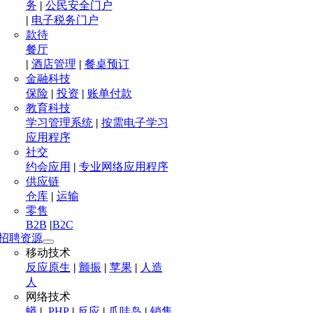
务
|
公民安全门户
|
电子税务门户
款待
餐厅
|
酒店管理
|
餐桌预订
金融科技
保险
|
投资
|
账单付款
教育科技
学习管理系统
|
按需电子学习
应用程序
社交
约会应用
|
专业网络应用程序
供应链
仓库
|
运输
零售
B2B
|
B2C
招聘资源
移动技术
反应原生
|
颤振
|
苹果
|
人造
人
网络技术
蟒
|
.PHP
|
反应
|
爪哇岛
|
销售