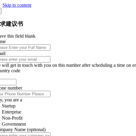
Skip to content
征求建议书
ve this field blank
ame
ail
 will get in touch with you on this number after scheduling a time on e
untry code
one number
y, you are a
Startup
Enterprise
Non-Profit
Government
mpany Name
(optional)