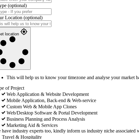
ype
(optional)
ur Location
(optional)
et location
This will help us to know your timezone and analyse your market b
pe of Project
Web Application & Website Development
Mobile Application, Back-end & Web-service
Custom Web & Mobile App Clones
Web/Desktop Software & Portal Development
Business Planning and Process Analysis
Marketing Aid & Services
 have industry experts too, kindly inform us industry niche associated w
Travel & Hospitality