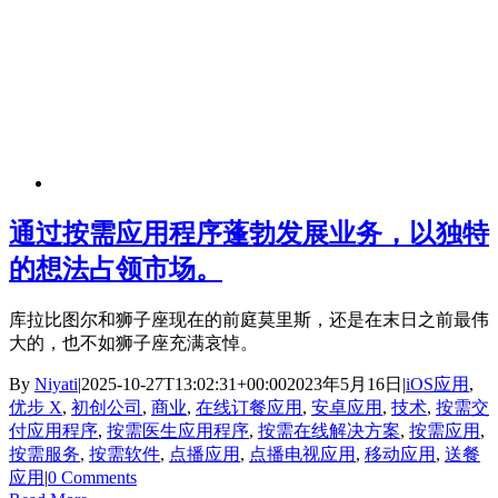
通过按需应用程序蓬勃发展业务，以独特
的想法占领市场。
库拉比图尔和狮子座现在的前庭莫里斯，还是在末日之前最伟
大的，也不如狮子座充满哀悼。
By
Niyati
|
2025-10-27T13:02:31+00:00
2023年5月16日
|
iOS应用
,
优步 X
,
初创公司
,
商业
,
在线订餐应用
,
安卓应用
,
技术
,
按需交
付应用程序
,
按需医生应用程序
,
按需在线解决方案
,
按需应用
,
按需服务
,
按需软件
,
点播应用
,
点播电视应用
,
移动应用
,
送餐
应用
|
0 Comments