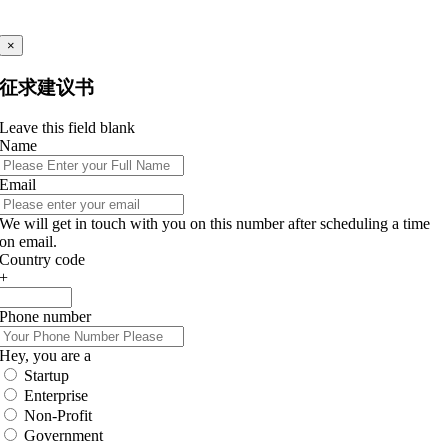
×
征求建议书
Leave this field blank
Name
Email
We will get in touch with you on this number after scheduling a time
on email.
Country code
+
Phone number
Hey, you are a
Startup
Enterprise
Non-Profit
Government