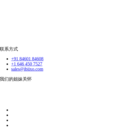
销售队伍
蟒蛇
|
反应.JS
|
人造人
苹果
|
反应原生
扑动
联系方式
+91 84601 84608
+1 646 450 7527
sales@ibiixo.com
我们的姐妹关怀
伊比克索业务解决方案
|
阿卡尔塔出口