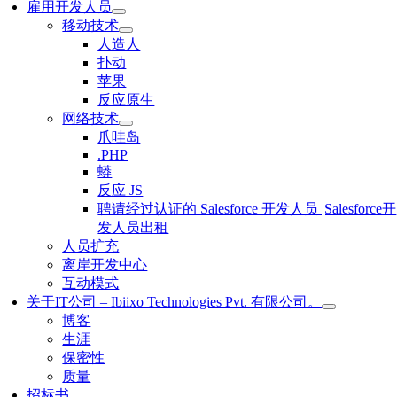
雇用开发人员
移动技术
人造人
扑动
苹果
反应原生
网络技术
爪哇岛
.PHP
蟒
反应 JS
聘请经过认证的 Salesforce 开发人员 |Salesforce开
发人员出租
人员扩充
离岸开发中心
互动模式
关于IT公司 – Ibiixo Technologies Pvt. 有限公司。
博客
生涯
保密性
质量
招标书