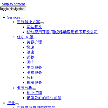
Skip to content
Toggle Navigation
Services
定制解决方案
网站开发
移动应用开发 |顶级移动应用程序开发公司
优步 X 版
美容护理
快递
健康
送餐
医疗
主页服务
洗衣服务
后勤
机械服务
业务分析
创业咨询
老牌公司的商业顾问
行业
医疗保健应用程序开发