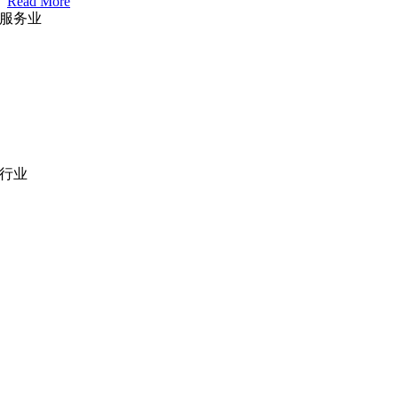
Read More
服务业
网站开发
|
移动应用开发
沉浸式应用开发
|
预结构化解决方案
人员扩充
|
按需平台
业务分析
|
品牌与推广
行业
医疗技术
|
金融科技
教育科技
|
供应链
公共部门
|
款待
零售
|
房地产
社交网络
|
招聘
招聘资源
爪哇岛
菲律宾比索
|