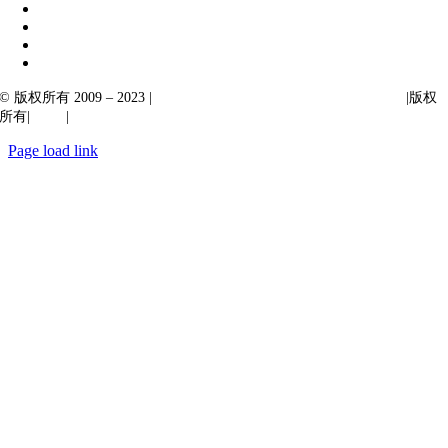
© 版权所有 2009 – 2023 |
Ibiixo Technologies 下属 Ibiixo 集团公司
|版权
所有|
质量
|
保密性
Page load link