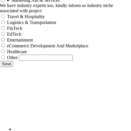
Marketing Aid & Services
We have industry experts too, kindly inform us industry niche
associated with project
Travel & Hospitality
Logistics & Transportation
FinTech
EdTech
Entertainment
eCommerce Development And Marketplace
Healthcare
Other
Send