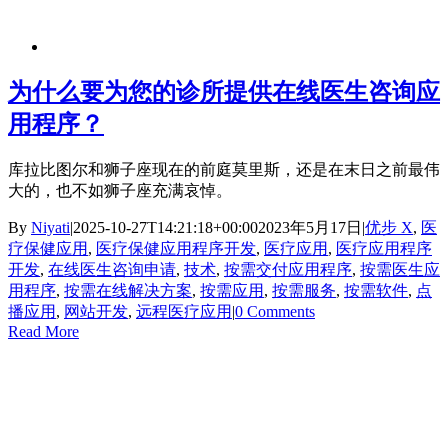
为什么要为您的诊所提供在线医生咨询应
用程序？
库拉比图尔和狮子座现在的前庭莫里斯，还是在末日之前最伟
大的，也不如狮子座充满哀悼。
By
Niyati
|
2025-10-27T14:21:18+00:00
2023年5月17日
|
优步 X
,
医
疗保健应用
,
医疗保健应用程序开发
,
医疗应用
,
医疗应用程序
开发
,
在线医生咨询申请
,
技术
,
按需交付应用程序
,
按需医生应
用程序
,
按需在线解决方案
,
按需应用
,
按需服务
,
按需软件
,
点
播应用
,
网站开发
,
远程医疗应用
|
0 Comments
Read More