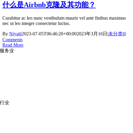
什么是Airbnb克隆及其功能？
Curabitur ac leo nunc vestibulum mauris vel ante finibus maximus
nec ut leo integer consectetur luctus.
By
Niyati
|
2023-07-05T06:46:20+00:00
2023年3月16日
|
未分类
|
0
Comments
Read More
服务业
网站开发
|
移动应用开发
沉浸式应用开发
|
预结构化解决方案
人员扩充
|
按需平台
业务分析
|
品牌与推广
行业
医疗技术
|
金融科技
教育科技
|
供应链