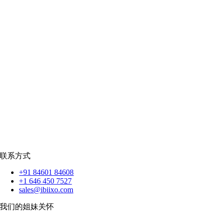
公共部门
|
款待
零售
|
房地产
社交网络
|
招聘
招聘资源
爪哇岛
菲律宾比索
|
销售队伍
蟒蛇
|
反应.JS
|
人造人
苹果
|
反应原生
扑动
联系方式
+91 84601 84608
+1 646 450 7527
sales@ibiixo.com
我们的姐妹关怀