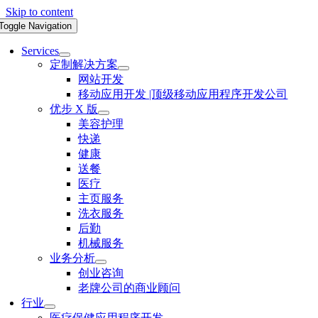
Skip to content
Toggle Navigation
Services
定制解决方案
网站开发
移动应用开发 |顶级移动应用程序开发公司
优步 X 版
美容护理
快递
健康
送餐
医疗
主页服务
洗衣服务
后勤
机械服务
业务分析
创业咨询
老牌公司的商业顾问
行业
医疗保健应用程序开发