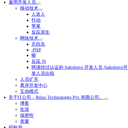
雇用开发人员
移动技术
人造人
扑动
苹果
反应原生
网络技术
爪哇岛
.PHP
蟒
反应 JS
聘请经过认证的 Salesforce 开发人员 |Salesforce开
发人员出租
人员扩充
离岸开发中心
互动模式
关于IT公司 – Ibiixo Technologies Pvt. 有限公司。
博客
生涯
保密性
质量
招标书