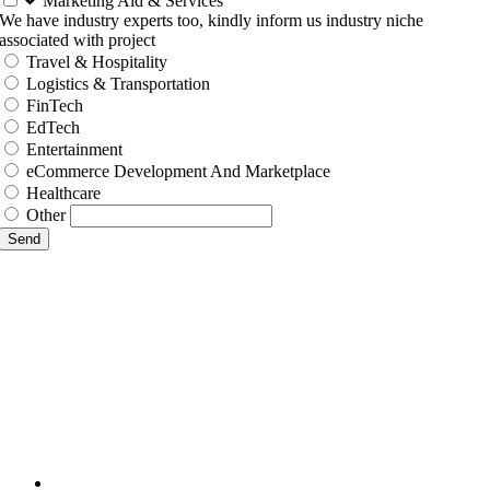
Marketing Aid & Services
We have industry experts too, kindly inform us industry niche
associated with project
Travel & Hospitality
Logistics & Transportation
FinTech
EdTech
Entertainment
eCommerce Development And Marketplace
Healthcare
Other
Send