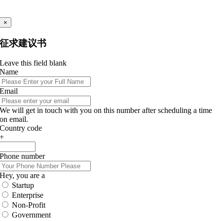
×
征求建议书
Leave this field blank
Name
Email
We will get in touch with you on this number after scheduling a time
on email.
Country code
+
Phone number
Hey, you are a
Startup
Enterprise
Non-Profit
Government