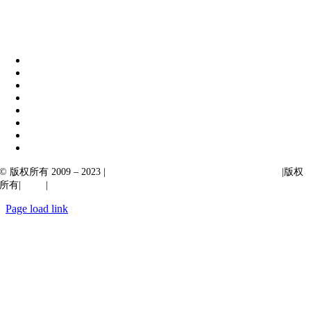
伊比克索业务解决方案
|
阿卡尔塔出口
© 版权所有 2009 – 2023 |
Ibiixo Technologies 下属 Ibiixo 集团公司
|版权
所有|
质量
|
保密性
Page load link