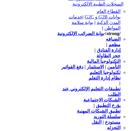
السجلات الطبية الإلكترونية
القطاع العام
بوابات G2B و G2C
|
خدمات
المدن الذكية
|
بوابة سلامة
المواطن
|
/strong>
بوابة الضرائب الإلكترونية
الضيافه
مطعم
|
إدارة الفنادق
|
حجز الطاولة
التكنولوجيا المالية
التأمين
|
الاستثمار
|
دفع الفواتير
تكنولوجيا التعليم
نظام إدارة التعلم
|
تطبيقات التعليم الإلكتروني عند
الطلب
الشبكات الاجتماعية
يؤرخ التطبيق
|
تطبيق الشبكات المهنية
سلسلة التوريد
مستودع
|
النقل
التجزئه