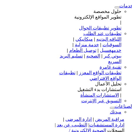
دمات
حلول مخصصة
تطوير المواقع الإلكترونية
|
تطوير تطبيقات الجوال
تطبيقات عند الطلب
اللياقه البدنيه
|
ميكانيكي
|
السوقيات
|
خدمة منزلية
|
خدمهغسيل
|
توصيل الطعام
|
بيوتي كير
|
الصحيه
|
تسليم البريد
السريع
تقنية غامرة
تطبيقات الواقع المعزز
|
تطبيقات
الواقع الافتراضي
تحليل الأعمال
استشارات بدء التشغيل
|
الاستشارات المنشأة
التسويق عبر الإنترنت
لصناعات
ميدتك
مراقبة المريض
|
إدارة المرضى
|
إدارة المستشفيات
|
التطبيب عن بعد
|
السجلات
الصحية الإلكترونية /