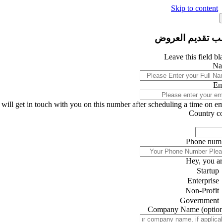
Skip to content
ب تقديم العروض
Leave this field b
Na
Em
will get in touch with you on this number after scheduling a time on ema
Country c
Phone num
Hey, you ar
Startup
Enterprise
Non-Profit
Government
Company Name
(optio