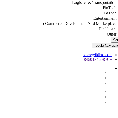
Logistics & Transportation
FinTech
EdTech
Entertainment
eCommerce Development And Marketplace
Healthcare
Other
Se
Toggle Navigati
sales@ibiixo.com
+91 8460184608