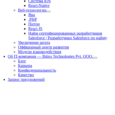
Система IOS
React-Native
Веб-технологии
Ява
.PHP
Питон
React JS
Найм сертифицированных разработчиков
Salesforce | Разработчики Salesforce по найму
Увеличение штата
Оффшорный центр развития
Модели взаимодействия
Об IT-компании — Ibiixo Technologies Pvt. ООО.
Блог
Карьера
Конфиденциальность
Качество
Запрос предложений