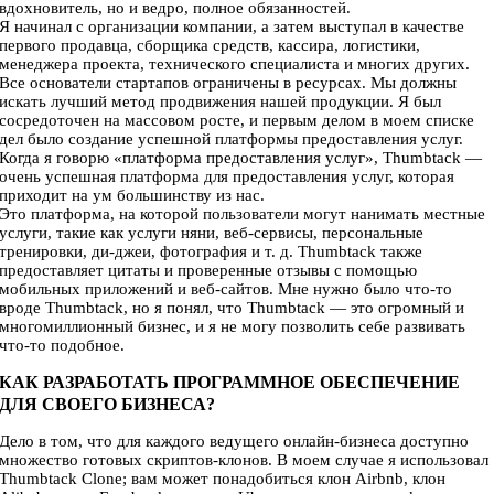
вдохновитель, но и ведро, полное обязанностей.
Я начинал с организации компании, а затем выступал в качестве
первого продавца, сборщика средств, кассира, логистики,
менеджера проекта, технического специалиста и многих других.
Все основатели стартапов ограничены в ресурсах. Мы должны
искать лучший метод продвижения нашей продукции. Я был
сосредоточен на массовом росте, и первым делом в моем списке
дел было создание успешной платформы предоставления услуг.
Когда я говорю «платформа предоставления услуг», Thumbtack —
очень успешная платформа для предоставления услуг, которая
приходит на ум большинству из нас.
Это платформа, на которой пользователи могут нанимать местные
услуги, такие как услуги няни, веб-сервисы, персональные
тренировки, ди-джеи, фотография и т. д. Thumbtack также
предоставляет цитаты и проверенные отзывы с помощью
мобильных приложений и веб-сайтов. Мне нужно было что-то
вроде Thumbtack, но я понял, что Thumbtack — это огромный и
многомиллионный бизнес, и я не могу позволить себе развивать
что-то подобное.
КАК РАЗРАБОТАТЬ ПРОГРАММНОЕ ОБЕСПЕЧЕНИЕ
ДЛЯ СВОЕГО БИЗНЕСА?
Дело в том, что для каждого ведущего онлайн-бизнеса доступно
множество готовых скриптов-клонов. В моем случае я использовал
Thumbtack Clone; вам может понадобиться клон Airbnb, клон