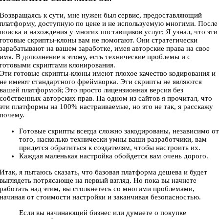
Возвращаясь к сути, мне нужен был сервис, предоставляющий
платформу, доступную по цене и не используемую многими. После
поиска и нахождения у многих поставщиков услуг; Я узнал, что эти
готовые скрипты-клоны вам не помогают. Они стратегически
зарабатывают на вашем заработке, имея авторские права на свое
имя. В дополнение к этому, есть технические проблемы и с
готовыми скриптами клонирования.
Эти готовые скрипты-клоны имеют плохое качество кодирования и
не имеют стандартного фреймворка. Эти скрипты не являются
вашей платформой; Это просто лицензионная версия без
собственных авторских прав. На одном из сайтов я прочитал, что
эти платформы на 100% настраиваемые, но это не так, я расскажу
почему.
Готовые скрипты всегда сложно закодированы, независимо о
того, насколько технически умны ваши разработчики, вам
придется обратиться к создателям, чтобы настроить их.
Каждая маленькая настройка обойдется вам очень дорого.
Итак, я пытаюсь сказать, что базовая платформа дешева и будет
выглядеть потрясающе на первый взгляд. Но пока вы начнете
работать над этим, вы столкнетесь со многими проблемами,
начиная от стоимости настройки и заканчивая безопасностью.
Если вы начинающий бизнес или думаете о покупке