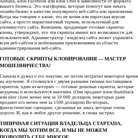
Alibaba, клон Facebook или клон Uber в зависимости от формата
вашего бизнеса. Это платформы, которые помогут вам начать
онлайн-бизнес в качестве популярного веб-сайта или приложения.
Когда мы говорим о клоне, это не копия или пиратская версия
сайта, а просто маркетинговый термин, используемый для
упомянутого сайта. Компании, продающие готовые скрипты-
клоны, утверждают, что эти скрипты имеют все возможности для
пользователей. Администратор / владелец сайта может управлять
всем веб-сайтом и мобильными приложениями из области
администрирования веб-сайта.
ГОТОВЫЕ СКРИПТЫ КЛОНИРОВАНИЯ — МАСТЕР
МОШЕННИЧЕСТВА!
Сначала я думал о его покупке, но потом потратил некоторое врем
на изучение. Я столкнулся с двумя разными типами поставщиков
скриптов, один из которых — готовые дешевые скрипты, которые
неудачны и используются многими. (Они продают клон thumbtack
или uber clone менее чем за 10 000 долларов, некоторые даже
продают его менее чем за 1500 долларов) Во-вторых,
фантастические сценарии, сделанные на заказ, которые очень
дороги. И, как и любое другое решение, я снова застрял.
ТИПИЧНАЯ СИТУАЦИЯ ВЛАДЕЛЬЦА СТАРТАПА,
КОГДА МЫ ХОТИМ ВСЕ, И МЫ НЕ МОЖЕМ
ПОЗВОЛИТЬ СЕБЕ МНОГОЕ.