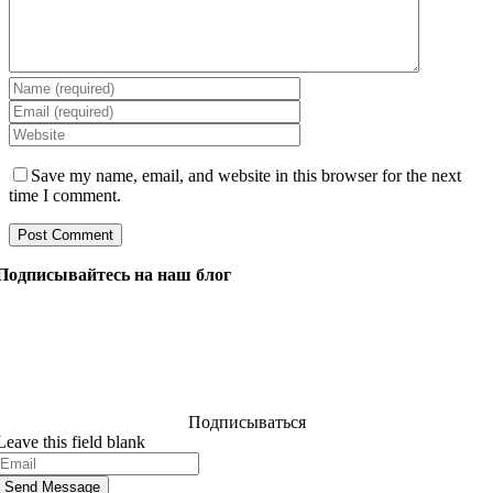
Save my name, email, and website in this browser for the next
time I comment.
Подписывайтесь на наш блог
Задайте нашим менеджерам все, что вы хотите знать о
разработке программного обеспечения, и они ответят
на ваш вопрос в течение 24 часов. Это бесплатно и
обязательно.
Подписываться
Leave this field blank
Send Message