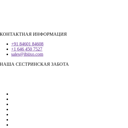
Реагировать.JS
|
Андроид
Система IOS
|
React-Native
Трепетание
КОНТАКТНАЯ ИНФОРМАЦИЯ
+91 84601 84608
+1 646 450 7527
sales@ibiixo.com
НАША СЕСТРИНСКАЯ ЗАБОТА
Бизнес-решения Ibiixo
|
Акарта Экспорт