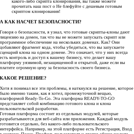
какого-либо скрипта клонирования, вы также можете
прочитать наш пост о Не блефуйте с дешевым готовым
скриптом клонирования!
А КАК НАСЧЕТ БЕЗОПАСНОСТИ?
Говоря о безопасности, я узнал, что готовые скрипты-клоны дают
лицензию на домен, так что вы не можете запускать скрипт или
программное обеспечение на нескольких доменах. Как? Они
добавляют фрагмент кода, чтобы убедиться, что вы запускаете
сценарий клона на одном домене. Это означает, что у них всегда
есть контроль и доступ к вашему бизнесу, что делает вашу
платформу уязвимой, незащищенной и открытой, даже если вы
платите огромную цену за безопасность своего бизнеса.
КАКОЕ РЕШЕНИЕ?
Хотя я понимал все эти проблемы, я наткнулся на решение, которое
было именно таким, как я хотел, промежуточной вещью,
платформой Ready-To-Go. Эта платформа READY-TO-GO
представляет собой комбинацию готового клона и клона
пользовательской разработки.
Готовая платформа состоит из отдельных модулей, которые
разрабатываются для веб-сайта или приложения. Каждый модуль
готовится отдельно, без какого-либо пользовательского
интерфейса. Например, на этой платформе есть Регистрация, Вход