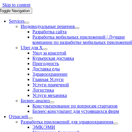
Skip to content
Toggle Navigation
Services
Индивидуальные решения
Разработка сайта
Разработка мобильных приложений | Лучшие
компании по разработке мобильных приложени
Uber для X
Уход за красотой
Курьерская доставка
Пригодность
Доставка еды
Здравоохранение
Главная Услуги
Услуги прачечной
Логистика
Услуги механика
Бизнес-анализ
Консультирование по вопросам стартапов
Бизнес-консультант для устоявшихся фирм
Отраслей
Разработка приложений для здравоохранения
ЭМК/ЭМИ