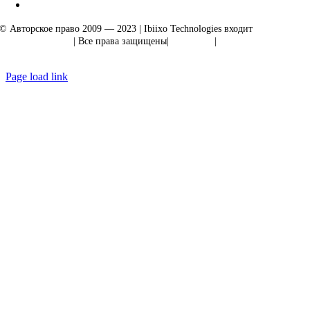
© Авторское право 2009 — 2023 | Ibiixo Technologies входит
в группу
компаний Ibiixo
| Все права защищены|
Качество
|
Конфиденциальность
Page load link