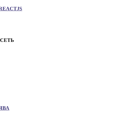
REACTJS
.СЕТЬ
ЯВА