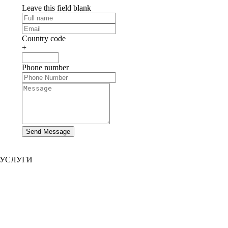
Leave this field blank
Country code
+
Phone number
Send Message
УСЛУГИ
Разработка сайта
|
Разработка мобильных приложений
Разработка иммерсивных приложений
|
Предварительно структурированные решения