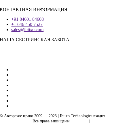
КОНТАКТНАЯ ИНФОРМАЦИЯ
+91 84601 84608
+1 646 450 7527
sales@ibiixo.com
НАША СЕСТРИНСКАЯ ЗАБОТА
Бизнес-решения Ibiixo
|
Акарта Экспорт
© Авторское право 2009 — 2023 | Ibiixo Technologies входит
в группу
компаний Ibiixo
| Все права защищены|
Качество
|
Конфиденциальность