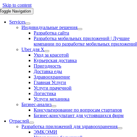
Skip to content
Toggle Navigation
Services
Индивидуальные решения
Разработка сайта
Разработка мобильных приложений | Лучшие
компании по разработке мобильных приложени
Uber для X
Уход за красотой
Курьерская доставка
Пригодность
Доставка еды
Здравоохранение
Главная Услуги
Услуги прачечной
Логистика
Услуги механика
Бизнес-анализ
Консультирование по вопросам стартапов
Бизнес-консультант для устоявшихся фирм
Отраслей
Разработка приложений для здравоохранения
ЭМК/ЭМИ