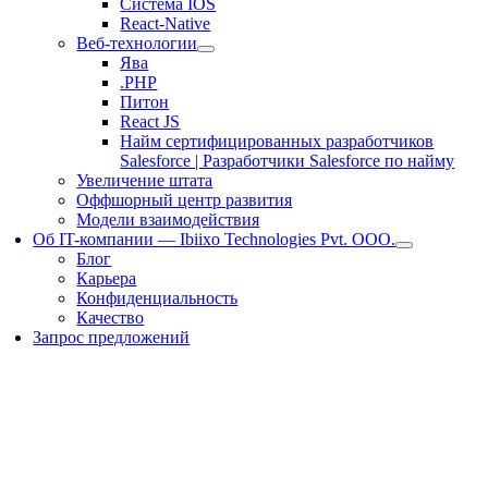
Система IOS
React-Native
Веб-технологии
Ява
.PHP
Питон
React JS
Найм сертифицированных разработчиков
Salesforce | Разработчики Salesforce по найму
Увеличение штата
Оффшорный центр развития
Модели взаимодействия
Об IT-компании — Ibiixo Technologies Pvt. ООО.
Блог
Карьера
Конфиденциальность
Качество
Запрос предложений