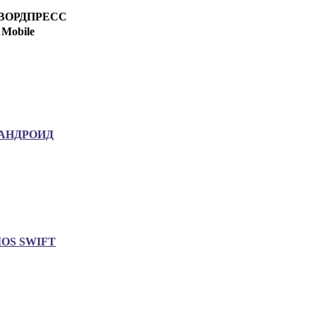
ВОРДПРЕСС
Mobile
АНДРОИД
IOS SWIFT