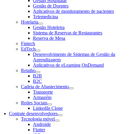
Gestão Hospitalar
Gestão de Doentes
Aplicativos de monitoramento de pacientes
Telemedicina
Hotelaria
Gestão Hoteleira
Sistema de Reservas de Restaurantes
Reserva de Mesa
Fintech
EdTech
Desenvolvimento de Sistemas de Gestão da
Aprendizagem
Aplicativos de eLearning OnDemand
Retalho
B2B
B2C
Cadeia de Abastecimento
Transporte
Armazém
Redes Sociais
LinkedIn Clone
Contrate desenvolvedores
Tecnologia móvel
Androide
Flutter