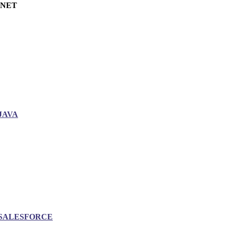
.NET
JAVA
SALESFORCE