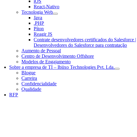
iOS
React-Nativo
Tecnologia Web
Java
.PHP
Píton
Reagir JS
Contrate desenvolvedores certificados do Salesforce |
Desenvolvedores do Salesforce para contratação
Aumento de Pessoal
Centro de Desenvolvimento Offshore
Modelos de Engajamento
Sobre a empresa de TI – Ibiixo Technologies Pvt. Lda.
Blogue
Carreira
Confidencialidade
Qualidade
RFP