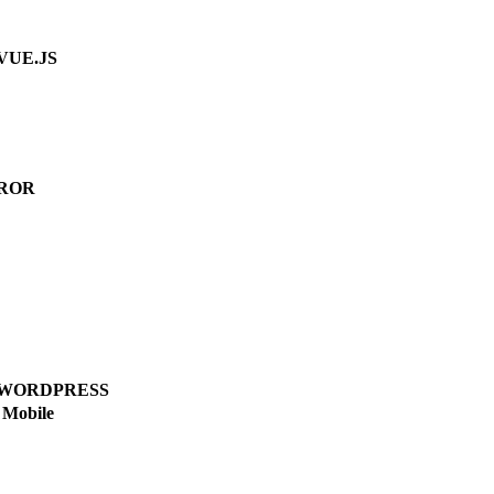
VUE.JS
ROR
WORDPRESS
Mobile