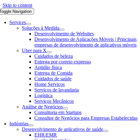
Skip to content
Toggle Navigation
Services
Soluções à Medida
Desenvolvimento de Websites
Desenvolvimento de Aplicações Móveis | Principais
empresas de desenvolvimento de aplicativos móveis
Uber para X
Cuidados de beleza
Entrega por correio expresso
Aptidão física
Entrega de Comida
Cuidados de saúde
Home Serviços
Serviços de lavandaria
Logística
Serviços Mecânicos
Análise de Negócios
Consultoria em Startups
Consultor de Negócios para Empresas Estabelecidas
Indústrias
Desenvolvimento de aplicativos de saúde
EHR/EMR