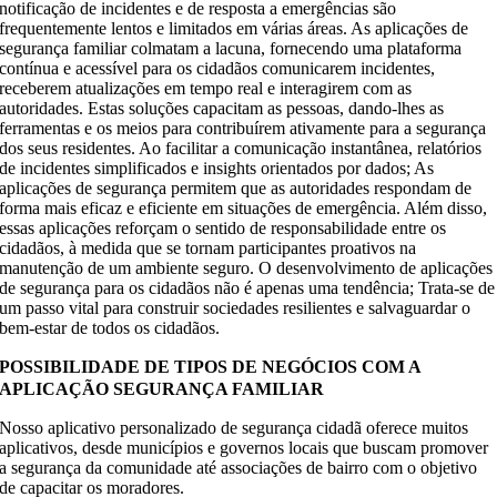
notificação de incidentes e de resposta a emergências são
frequentemente lentos e limitados em várias áreas. As aplicações de
segurança familiar colmatam a lacuna, fornecendo uma plataforma
contínua e acessível para os cidadãos comunicarem incidentes,
receberem atualizações em tempo real e interagirem com as
autoridades. Estas soluções capacitam as pessoas, dando-lhes as
ferramentas e os meios para contribuírem ativamente para a segurança
dos seus residentes. Ao facilitar a comunicação instantânea, relatórios
de incidentes simplificados e insights orientados por dados; As
aplicações de segurança permitem que as autoridades respondam de
forma mais eficaz e eficiente em situações de emergência. Além disso,
essas aplicações reforçam o sentido de responsabilidade entre os
cidadãos, à medida que se tornam participantes proativos na
manutenção de um ambiente seguro. O desenvolvimento de aplicações
de segurança para os cidadãos não é apenas uma tendência; Trata-se de
um passo vital para construir sociedades resilientes e salvaguardar o
bem-estar de todos os cidadãos.
POSSIBILIDADE DE TIPOS DE NEGÓCIOS COM A
APLICAÇÃO SEGURANÇA FAMILIAR
Nosso aplicativo personalizado de segurança cidadã oferece muitos
aplicativos, desde municípios e governos locais que buscam promover
a segurança da comunidade até associações de bairro com o objetivo
de capacitar os moradores.