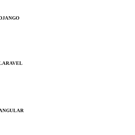
DJANGO
LARAVEL
ANGULAR