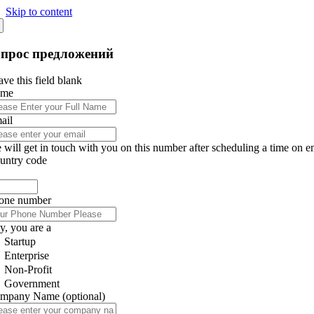
Skip to content
апрос предложений
ve this field blank
ame
ail
 will get in touch with you on this number after scheduling a time on e
untry code
one number
y, you are a
Startup
Enterprise
Non-Profit
Government
mpany Name
(optional)