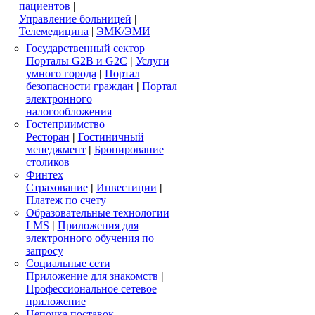
пациентов
|
Управление больницей
|
Телемедицина
|
ЭМК/ЭМИ
Государственный сектор
Порталы G2B и G2C
|
Услуги
умного города
|
Портал
безопасности граждан
|
Портал
электронного
налогообложения
Гостеприимство
Ресторан
|
Гостиничный
менеджмент
|
Бронирование
столиков
Финтех
Страхование
|
Инвестиции
|
Платеж по счету
Образовательные технологии
LMS
|
Приложения для
электронного обучения по
запросу
Социальные сети
Приложение для знакомств
|
Профессиональное сетевое
приложение
Цепочка поставок