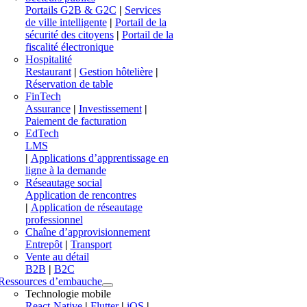
Portails G2B & G2C
|
Services
de ville intelligente
|
Portail de la
sécurité des citoyens
|
Portail de la
fiscalité électronique
Hospitalité
Restaurant
|
Gestion hôtelière
|
Réservation de table
FinTech
Assurance
|
Investissement
|
Paiement de facturation
EdTech
LMS
|
Applications d’apprentissage en
ligne à la demande
Réseautage social
Application de rencontres
|
Application de réseautage
professionnel
Chaîne d’approvisionnement
Entrepôt
|
Transport
Vente au détail
B2B
|
B2C
Ressources d’embauche
Technologie mobile
React-Native
|
Flutter
|
iOS
|