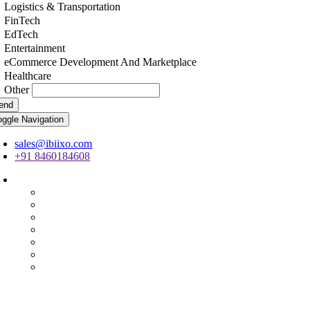
Logistics & Transportation
FinTech
EdTech
Entertainment
eCommerce Development And Marketplace
Healthcare
Other
end
oggle Navigation
sales@ibiixo.com
+91 8460184608