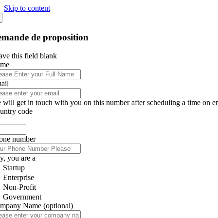
Skip to content
mande de proposition
ve this field blank
ame
ail
 will get in touch with you on this number after scheduling a time on e
untry code
one number
y, you are a
Startup
Enterprise
Non-Profit
Government
mpany Name
(optional)