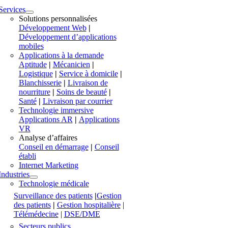
Services
Solutions personnalisées
Développement Web
|
Développement d’applications
mobiles
Applications à la demande
Aptitude
|
Mécanicien
|
Logistique
|
Service à domicile
|
Blanchisserie
|
Livraison de
nourriture
|
Soins de beauté
|
Santé
|
Livraison par courrier
Technologie immersive
Applications AR
|
Applications
VR
Analyse d’affaires
Conseil en démarrage
|
Conseil
établi
Internet Marketing
Industries
Technologie médicale
Surveillance des patients
|
Gestion
des patients
|
Gestion hospitalière
|
Télémédecine
|
DSE/DME
Secteurs publics