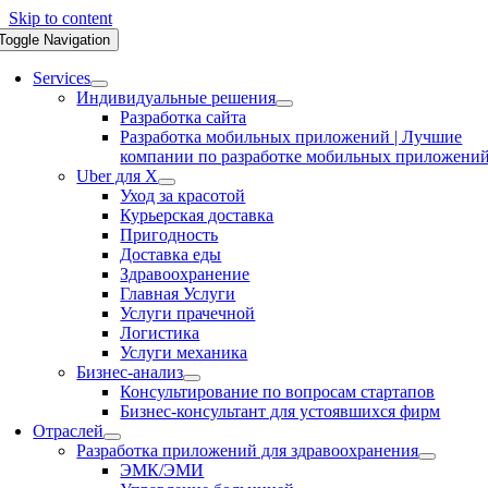
Skip to content
Toggle Navigation
Services
Индивидуальные решения
Разработка сайта
Разработка мобильных приложений | Лучшие
компании по разработке мобильных приложени
Uber для X
Уход за красотой
Курьерская доставка
Пригодность
Доставка еды
Здравоохранение
Главная Услуги
Услуги прачечной
Логистика
Услуги механика
Бизнес-анализ
Консультирование по вопросам стартапов
Бизнес-консультант для устоявшихся фирм
Отраслей
Разработка приложений для здравоохранения
ЭМК/ЭМИ