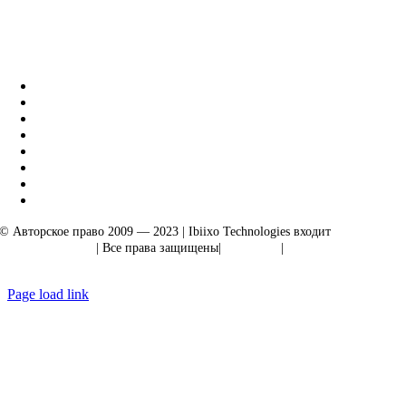
Бизнес-решения Ibiixo
|
Акарта Экспорт
© Авторское право 2009 — 2023 | Ibiixo Technologies входит
в группу
компаний Ibiixo
| Все права защищены|
Качество
|
Конфиденциальность
Page load link