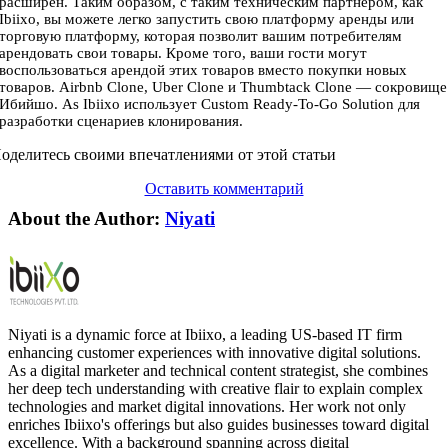
расширен. Таким образом, с таким техническим партнером, как
Ibiixo, вы можете легко запустить свою платформу аренды или
торговую платформу, которая позволит вашим потребителям
арендовать свои товары. Кроме того, ваши гости могут
воспользоваться арендой этих товаров вместо покупки новых
товаров. Airbnb Clone, Uber Clone и Thumbtack Clone — сокровище
Ибийшо. As Ibiixo использует Custom Ready-To-Go Solution для
разработки сценариев клонирования.
оделитесь своими впечатлениями от этой статьи
Оставить комментарий
About the Author:
Niyati
Niyati is a dynamic force at Ibiixo, a leading US-based IT firm
enhancing customer experiences with innovative digital solutions.
As a digital marketer and technical content strategist, she combines
her deep tech understanding with creative flair to explain complex
technologies and market digital innovations. Her work not only
enriches Ibiixo's offerings but also guides businesses toward digital
excellence. With a background spanning across digital