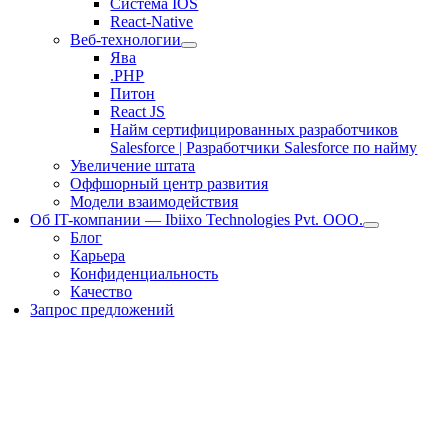
Система IOS
React-Native
Веб-технологии
Ява
.PHP
Питон
React JS
Найм сертифицированных разработчиков
Salesforce | Разработчики Salesforce по найму
Увеличение штата
Оффшорный центр развития
Модели взаимодействия
Об IT-компании — Ibiixo Technologies Pvt. ООО.
Блог
Карьера
Конфиденциальность
Качество
Запрос предложений