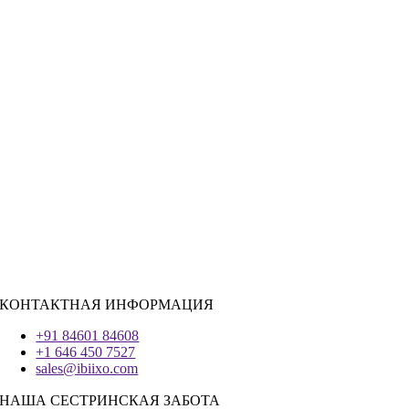
Государственный сектор
|
Гостеприимство
Розничная торговля
|
Недвижимость
Социальные сети
|
Вербовка
РЕСУРСЫ ДЛЯ НАЙМА
Ява
PHP
|
Salesforce
Python
|
Реагировать.JS
|
Андроид
Система IOS
|
React-Native
Трепетание
КОНТАКТНАЯ ИНФОРМАЦИЯ
+91 84601 84608
+1 646 450 7527
sales@ibiixo.com
НАША СЕСТРИНСКАЯ ЗАБОТА