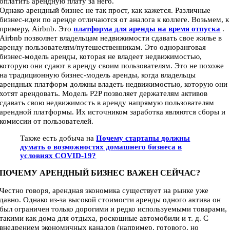
оплатить арендную плату за него.
Однако арендный бизнес не так прост, как кажется. Различные
бизнес-идеи по аренде отличаются от аналога к коллеге. Возьмем, к
примеру, Airbnb. Это
платформа для аренды на время отпуска
.
Airbnb позволяет владельцам недвижимости сдавать свое жилье в
аренду пользователям/путешественникам. Это одноранговая
бизнес-модель аренды, которая не владеет недвижимостью,
которую они сдают в аренду своим пользователям. Это не похоже
на традиционную бизнес-модель аренды, когда владельцы
арендных платформ должны владеть недвижимостью, которую они
хотят арендовать. Модель P2P позволяет держателям активов
сдавать свою недвижимость в аренду напрямую пользователям
арендной платформы. Их источником заработка являются сборы и
комиссии от пользователей.
Также есть добыча на
Почему стартапы должны
думать о возможностях домашнего бизнеса в
условиях COVID-19?
ПОЧЕМУ АРЕНДНЫЙ БИЗНЕС ВАЖЕН СЕЙЧАС?
Честно говоря, арендная экономика существует на рынке уже
давно. Однако из-за высокой стоимости аренды одного актива он
был ограничен только дорогими и редко используемыми товарами,
такими как дома для отдыха, роскошные автомобили и т. д. С
внедрением экономичных каналов (например, готового, но