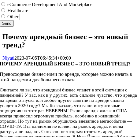
eCommerce Development And Marketplace
Healthcare
Other
Send
Почему арендный бизнес – это новый
тренд?
Niyati
2023-07-05T06:45:34+00:00
ПОЧЕМУ АРЕНДНЫЙ БИЗНЕС – ЭТО НОВЫЙ ТРЕНД?
Превосходные бизнес-идеи по аренде, которые можно начать в
этой пандемии для большего охвата.
Считаете ли вы, что арендный бизнес упадет в этой ситуации с
пандемией? У вас, как и у других, есть сильное чувство, что аренд
на время отпуска или любое другое занятие по аренде сильно
упадет в 2020 году? Мы бы сказали, что ваши интуитивные
ощущения на этот раз НЕВЕРНЫ! Рынок аренды жилья в США
всегда приносил огромную прибыль, особенно в жилищной
отрасли. Но тут на рынок обрушилось внезапное мегасобытие —
COVID-19. Эта пандемия не влияет на рынок аренды, и цены
растут, а не падают. Согласно некоторым отчетам, арендный
бизнес растет на огромном уровне. В Нью-Йорке, который больше