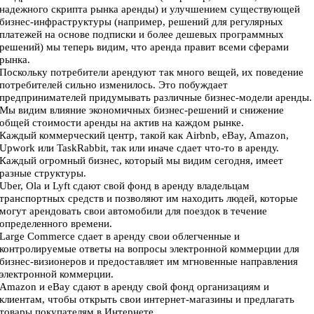
надежного скрипта рынка аренды) и улучшением существующей
бизнес-инфраструктуры (например, решений для регулярных
платежей на основе подписки и более дешевых программных
решений) мы теперь видим, что аренда правит всеми сферами
рынка.
Поскольку потребители арендуют так много вещей, их поведение
потребителей сильно изменилось. Это побуждает
предпринимателей придумывать различные бизнес-модели аренды.
Мы видим влияние экономичных бизнес-решений и снижение
общей стоимости аренды на актив на каждом рынке.
Каждый коммерческий центр, такой как Airbnb, eBay, Amazon,
Upwork или TaskRabbit, так или иначе сдает что-то в аренду.
Каждый огромный бизнес, который мы видим сегодня, имеет
разные структуры.
Uber, Ola и Lyft сдают свой фонд в аренду владельцам
транспортных средств и позволяют им находить людей, которые
могут арендовать свои автомобили для поездок в течение
определенного времени.
Large Commerce сдает в аренду свои облегченные и
контролируемые ответы на вопросы электронной коммерции для
бизнес-визионеров и предоставляет им мгновенные направления
электронной коммерции.
Amazon и eBay сдают в аренду свой фонд организациям и
клиентам, чтобы открыть свои интернет-магазины и предлагать
товары покупателям в Интернете.