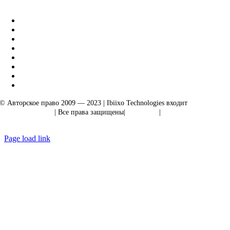
|
Акарта Экспорт
© Авторское право 2009 — 2023 | Ibiixo Technologies входит
в группу
компаний Ibiixo
| Все права защищены|
Качество
|
Конфиденциальность
Page load link