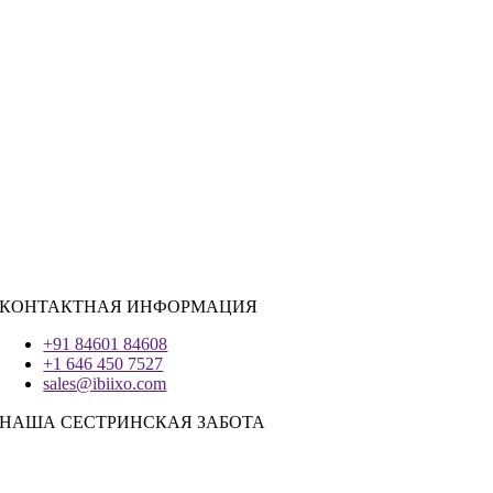
Розничная торговля
|
Недвижимость
Социальные сети
|
Вербовка
РЕСУРСЫ ДЛЯ НАЙМА
Ява
PHP
|
Salesforce
Python
|
Реагировать.JS
|
Андроид
Система IOS
|
React-Native
Трепетание
КОНТАКТНАЯ ИНФОРМАЦИЯ
+91 84601 84608
+1 646 450 7527
sales@ibiixo.com
НАША СЕСТРИНСКАЯ ЗАБОТА
Бизнес-решения Ibiixo