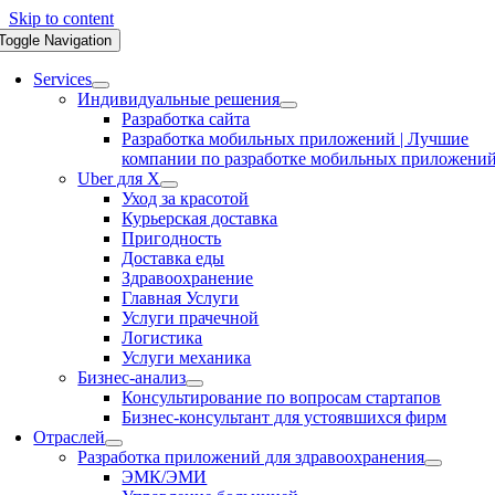
Skip to content
Toggle Navigation
Services
Индивидуальные решения
Разработка сайта
Разработка мобильных приложений | Лучшие
компании по разработке мобильных приложени
Uber для X
Уход за красотой
Курьерская доставка
Пригодность
Доставка еды
Здравоохранение
Главная Услуги
Услуги прачечной
Логистика
Услуги механика
Бизнес-анализ
Консультирование по вопросам стартапов
Бизнес-консультант для устоявшихся фирм
Отраслей
Разработка приложений для здравоохранения
ЭМК/ЭМИ