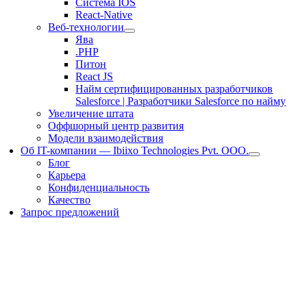
Система IOS
React-Native
Веб-технологии
Ява
.PHP
Питон
React JS
Найм сертифицированных разработчиков
Salesforce | Разработчики Salesforce по найму
Увеличение штата
Оффшорный центр развития
Модели взаимодействия
Об IT-компании — Ibiixo Technologies Pvt. ООО.
Блог
Карьера
Конфиденциальность
Качество
Запрос предложений