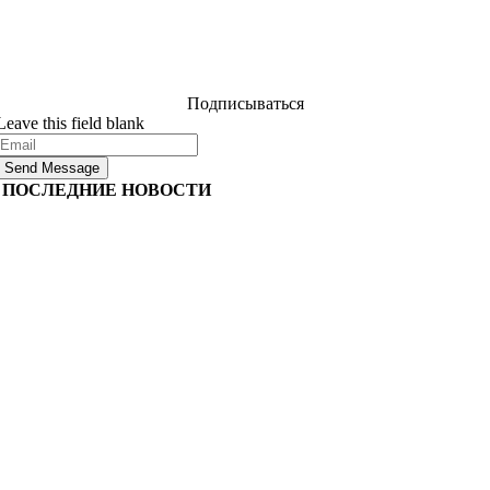
разработке программного обеспечения, и они ответят
на ваш вопрос в течение 24 часов. Это бесплатно и
обязательно.
Подписываться
Leave this field blank
Send Message
ПОСЛЕДНИЕ НОВОСТИ