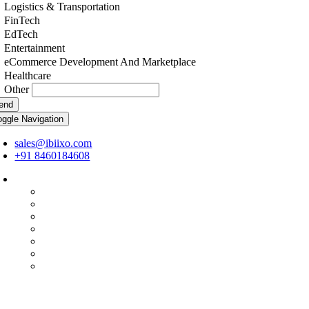
Logistics & Transportation
FinTech
EdTech
Entertainment
eCommerce Development And Marketplace
Healthcare
Other
end
oggle Navigation
sales@ibiixo.com
+91 8460184608