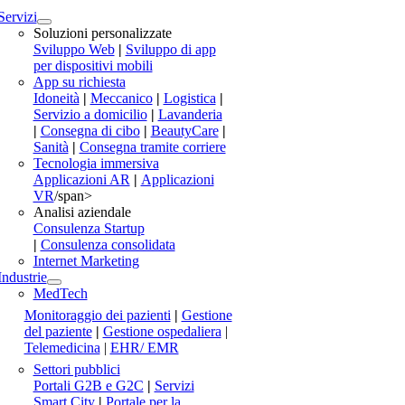
Servizi
Soluzioni personalizzate
Sviluppo Web
|
Sviluppo di app
per dispositivi mobili
App su richiesta
Idoneità
|
Meccanico
|
Logistica
|
Servizio a domicilio
|
Lavanderia
|
Consegna di cibo
|
BeautyCare
|
Sanità
|
Consegna tramite corriere
Tecnologia immersiva
Applicazioni AR
|
Applicazioni
VR
/span>
Analisi aziendale
Consulenza Startup
|
Consulenza consolidata
Internet Marketing
Industrie
MedTech
Monitoraggio dei pazienti
|
Gestione
del paziente
|
Gestione ospedaliera
|
Telemedicina
|
EHR/ EMR
Settori pubblici
Portali G2B e G2C
|
Servizi
Smart City
|
Portale per la