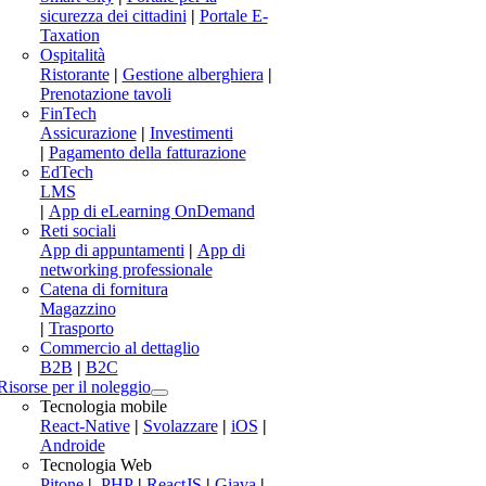
sicurezza dei cittadini
|
Portale E-
Taxation
Ospitalità
Ristorante
|
Gestione alberghiera
|
Prenotazione tavoli
FinTech
Assicurazione
|
Investimenti
|
Pagamento della fatturazione
EdTech
LMS
|
App di eLearning OnDemand
Reti sociali
App di appuntamenti
|
App di
networking professionale
Catena di fornitura
Magazzino
|
Trasporto
Commercio al dettaglio
B2B
|
B2C
Risorse per il noleggio
Tecnologia mobile
React-Native
|
Svolazzare
|
iOS
|
Androide
Tecnologia Web
Pitone
|
.PHP
|
ReactJS
|
Giava
|