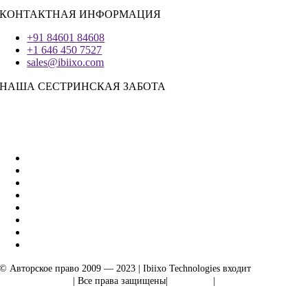
КОНТАКТНАЯ ИНФОРМАЦИЯ
+91 84601 84608
+1 646 450 7527
sales@ibiixo.com
НАША СЕСТРИНСКАЯ ЗАБОТА
Бизнес-решения Ibiixo
|
Акарта Экспорт
© Авторское право 2009 — 2023 | Ibiixo Technologies входит
в группу
компаний Ibiixo
| Все права защищены|
Качество
|
Конфиденциальность