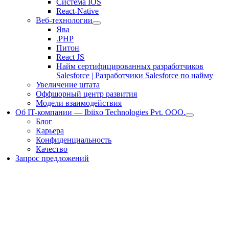
Система IOS
React-Native
Веб-технологии
Ява
.PHP
Питон
React JS
Найм сертифицированных разработчиков
Salesforce | Разработчики Salesforce по найму
Увеличение штата
Оффшорный центр развития
Модели взаимодействия
Об IT-компании — Ibiixo Technologies Pvt. ООО.
Блог
Карьера
Конфиденциальность
Качество
Запрос предложений