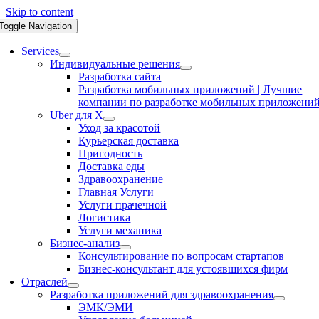
Skip to content
Toggle Navigation
Services
Индивидуальные решения
Разработка сайта
Разработка мобильных приложений | Лучшие
компании по разработке мобильных приложени
Uber для X
Уход за красотой
Курьерская доставка
Пригодность
Доставка еды
Здравоохранение
Главная Услуги
Услуги прачечной
Логистика
Услуги механика
Бизнес-анализ
Консультирование по вопросам стартапов
Бизнес-консультант для устоявшихся фирм
Отраслей
Разработка приложений для здравоохранения
ЭМК/ЭМИ