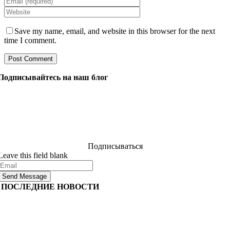
Save my name, email, and website in this browser for the next
time I comment.
Подписывайтесь на наш блог
Задайте нашим менеджерам все, что вы хотите знать о
разработке программного обеспечения, и они ответят
на ваш вопрос в течение 24 часов. Это бесплатно и
обязательно.
Подписываться
Leave this field blank
Send Message
ПОСЛЕДНИЕ НОВОСТИ