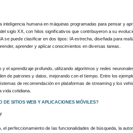
n de la inteligencia humana en máquinas programadas para pensar y ap
l siglo XX, con hitos significativos que contribuyeron a su evoluc
 se puede clasificar en dos tipos: IA estrecha, diseñada para reali
render, aprender y aplicar conocimientos en diversas tareas.
o y el aprendizaje profundo, utilizando algoritmos y redes neuronale
en de patrones y datos, mejorando con el tiempo. Entre los ejempl
s sistemas de recomendación en plataformas de streaming y los vehí
 vida cotidiana.
O DE SITIOS WEB Y APLICACIONES MÓVILES?
 y
o, el perfeccionamiento de las funcionalidades de búsqueda, la auto