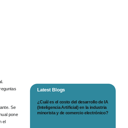
Su
o
l.
preguntas
Latest Blogs
¿Cuál es el costo del desarrollo de IA
sante. Se
(Inteligencia Artificial) en la industria
minorista y de comercio electrónico?
anual pone
n el