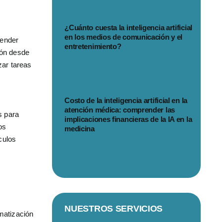
¿Cuánto cuesta la inteligencia artificial
en los medios de comunicación y el
render
entretenimiento?
ión desde
zar tareas
Costo de la inteligencia artificial en la
atención médica: comprender las
s para
implicaciones financieras de la IA en la
os
medicina
culos
NUESTROS SERVICIOS
matización