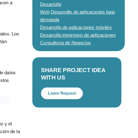
ucen a
Desarrollo
Web
Desarrollo de aplicaciones bajo
demanda
Desarrollo de aplicaciones móviles
datos. Los
Desarrollo inmersivo de aplicaciones
stán
Consultoría de Negocios
SHARE PROJECT IDEA
de datos
WITH US
estos
Leave Request
o y el
ación de la