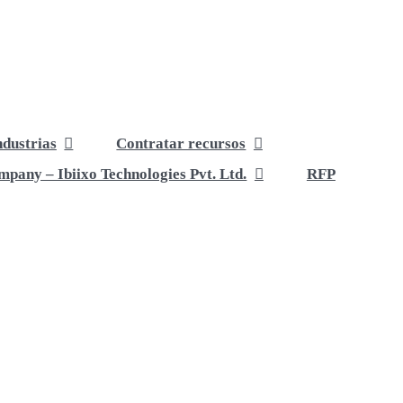
ndustrias
Contratar recursos
pany – Ibiixo Technologies Pvt. Ltd.
RFP