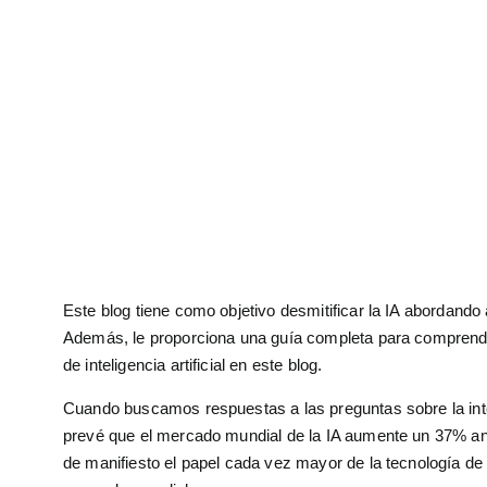
transformando la forma en qu
importancia sigue creciendo,
nuestra vida cotidiana con a
basadas en datos.
Este blog tiene como objetivo desmitificar la IA abordando 
Además, le proporciona una guía completa para comprender
de inteligencia artificial en este blog.
Cuando buscamos respuestas a las preguntas sobre la inteli
prevé que el mercado mundial de la IA aumente un 37% anu
de manifiesto el papel cada vez mayor de la tecnología de 