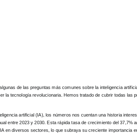
e interactuamos con el mundo digital. 
 remodelando las industrias y mejorand
utomatización inteligente y decisiones
algunas de las preguntas más comunes sobre la inteligencia artificia
 la tecnología revolucionaria. Hemos tratado de cubrir todas las 
gencia artificial (IA), los números nos cuentan una historia intere
al entre 2023 y 2030. Esta rápida tasa de crecimiento del 37,7% 
IA en diversos sectores, lo que subraya su creciente importancia e