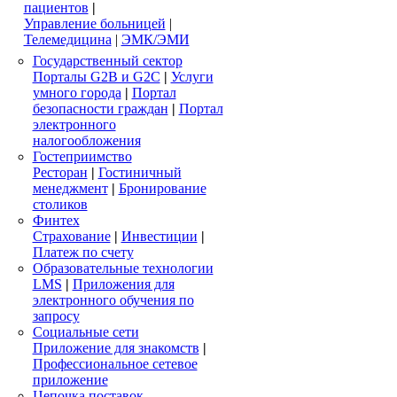
пациентов
|
Управление больницей
|
Телемедицина
|
ЭМК/ЭМИ
Государственный сектор
Порталы G2B и G2C
|
Услуги
умного города
|
Портал
безопасности граждан
|
Портал
электронного
налогообложения
Гостеприимство
Ресторан
|
Гостиничный
менеджмент
|
Бронирование
столиков
Финтех
Страхование
|
Инвестиции
|
Платеж по счету
Образовательные технологии
LMS
|
Приложения для
электронного обучения по
запросу
Социальные сети
Приложение для знакомств
|
Профессиональное сетевое
приложение
Цепочка поставок