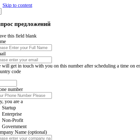
Skip to content
апрос предложений
ve this field blank
ame
ail
 will get in touch with you on this number after scheduling a time on e
untry code
one number
y, you are a
Startup
Enterprise
Non-Profit
Government
mpany Name
(optional)