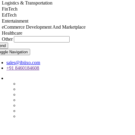
Logistics & Transportation
FinTech
EdTech
Entertainment
eCommerce Development And Marketplace
Healthcare
Other
end
oggle Navigation
sales@ibiixo.com
+91 8460184608