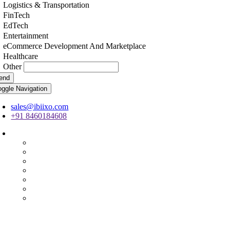
Logistics & Transportation
FinTech
EdTech
Entertainment
eCommerce Development And Marketplace
Healthcare
Other
end
oggle Navigation
sales@ibiixo.com
+91 8460184608