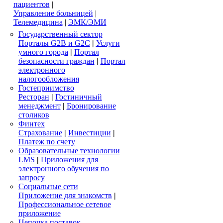
пациентов
|
Управление больницей
|
Телемедицина
|
ЭМК/ЭМИ
Государственный сектор
Порталы G2B и G2C
|
Услуги
умного города
|
Портал
безопасности граждан
|
Портал
электронного
налогообложения
Гостеприимство
Ресторан
|
Гостиничный
менеджмент
|
Бронирование
столиков
Финтех
Страхование
|
Инвестиции
|
Платеж по счету
Образовательные технологии
LMS
|
Приложения для
электронного обучения по
запросу
Социальные сети
Приложение для знакомств
|
Профессиональное сетевое
приложение
Цепочка поставок