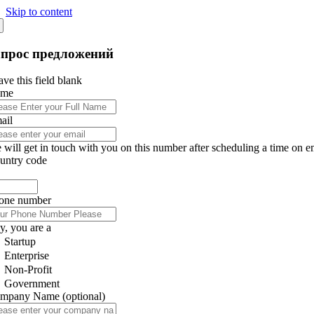
Skip to content
апрос предложений
ve this field blank
ame
ail
 will get in touch with you on this number after scheduling a time on e
untry code
one number
y, you are a
Startup
Enterprise
Non-Profit
Government
mpany Name
(optional)