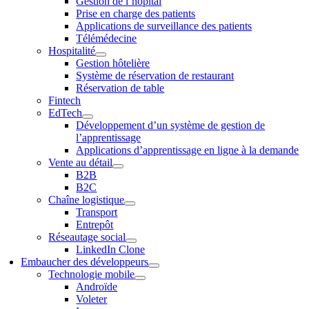
Gestion de l’hôpital
Prise en charge des patients
Applications de surveillance des patients
Télémédecine
Hospitalité
Gestion hôtelière
Système de réservation de restaurant
Réservation de table
Fintech
EdTech
Développement d’un système de gestion de
l’apprentissage
Applications d’apprentissage en ligne à la demande
Vente au détail
B2B
B2C
Chaîne logistique
Transport
Entrepôt
Réseautage social
LinkedIn Clone
Embaucher des développeurs
Technologie mobile
Androïde
Voleter