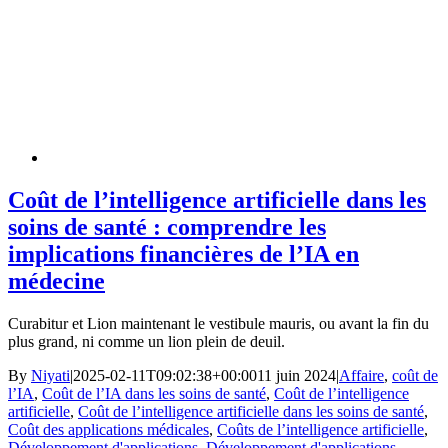
Coût de l’intelligence artificielle dans les
soins de santé : comprendre les
implications financières de l’IA en
médecine
Curabitur et Lion maintenant le vestibule mauris, ou avant la fin du
plus grand, ni comme un lion plein de deuil.
By
Niyati
|
2025-02-11T09:02:38+00:00
11 juin 2024
|
Affaire
,
coût de
l’IA
,
Coût de l’IA dans les soins de santé
,
Coût de l’intelligence
artificielle
,
Coût de l’intelligence artificielle dans les soins de santé
,
Coût des applications médicales
,
Coûts de l’intelligence artificielle
,
Développement d'applications
,
Développement d'applications