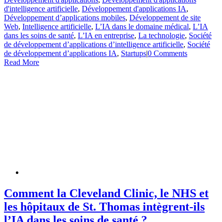
d'intelligence artificielle
,
Développement d'applications IA
,
Développement d’applications mobiles
,
Développement de site
Web
,
Intelligence artificielle
,
L’IA dans le domaine médical
,
L’IA
dans les soins de santé
,
L’IA en entreprise
,
La technologie
,
Société
de développement d’applications d’intelligence artificielle
,
Société
de développement d’applications IA
,
Startups
|
0 Comments
Read More
Comment la Cleveland Clinic, le NHS et
les hôpitaux de St. Thomas intègrent-ils
l’IA dans les soins de santé ?