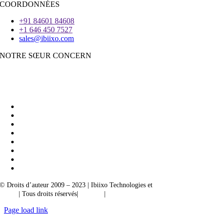
COORDONNÉES
+91 84601 84608
+1 646 450 7527
sales@ibiixo.com
NOTRE SŒUR CONCERN
Ibiixo Business Solutions
|
Akarta Exportations
© Droits d’auteur 2009 – 2023 | Ibiixo Technologies et
société du groupe
Ibiixo
| Tous droits réservés|
Qualité
|
Confidentialité
Page load link