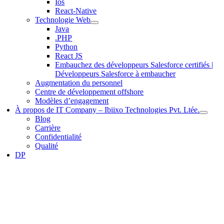
Ios
React-Native
Technologie Web
Java
.PHP
Python
React JS
Embauchez des développeurs Salesforce certifiés |
Développeurs Salesforce à embaucher
Augmentation du personnel
Centre de développement offshore
Modèles d’engagement
À propos de IT Company – Ibiixo Technologies Pvt. Ltée.
Blog
Carrière
Confidentialité
Qualité
DP