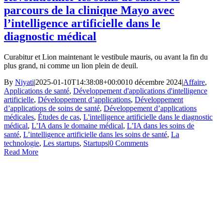
parcours de la clinique Mayo avec
l’intelligence artificielle dans le
diagnostic médical
Curabitur et Lion maintenant le vestibule mauris, ou avant la fin du
plus grand, ni comme un lion plein de deuil.
By
Niyati
|
2025-01-10T14:38:08+00:00
10 décembre 2024
|
Affaire
,
Applications de santé
,
Développement d'applications d'intelligence
artificielle
,
Développement d’applications
,
Développement
d’applications de soins de santé
,
Développement d’applications
médicales
,
Études de cas
,
L'intelligence artificielle dans le diagnostic
médical
,
L’IA dans le domaine médical
,
L’IA dans les soins de
santé
,
L’intelligence artificielle dans les soins de santé
,
La
technologie
,
Les startups
,
Startups
|
0 Comments
Read More