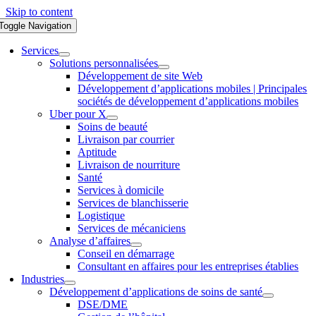
Skip to content
Toggle Navigation
Services
Solutions personnalisées
Développement de site Web
Développement d’applications mobiles | Principales
sociétés de développement d’applications mobiles
Uber pour X
Soins de beauté
Livraison par courrier
Aptitude
Livraison de nourriture
Santé
Services à domicile
Services de blanchisserie
Logistique
Services de mécaniciens
Analyse d’affaires
Conseil en démarrage
Consultant en affaires pour les entreprises établies
Industries
Développement d’applications de soins de santé
DSE/DME