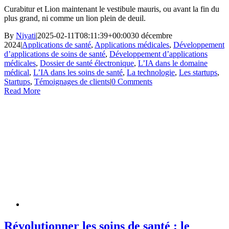
Curabitur et Lion maintenant le vestibule mauris, ou avant la fin du
plus grand, ni comme un lion plein de deuil.
By
Niyati
|
2025-02-11T08:11:39+00:00
30 décembre
2024
|
Applications de santé
,
Applications médicales
,
Développement
d’applications de soins de santé
,
Développement d’applications
médicales
,
Dossier de santé électronique
,
L’IA dans le domaine
médical
,
L’IA dans les soins de santé
,
La technologie
,
Les startups
,
Startups
,
Témoignages de clients
|
0 Comments
Read More
Révolutionner les soins de santé : le