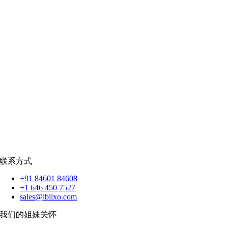
零售
|
房地产
社交网络
|
招聘
招聘资源
爪哇岛
菲律宾比索
|
销售队伍
蟒蛇
|
反应.JS
|
人造人
苹果
|
反应原生
扑动
联系方式
+91 84601 84608
+1 646 450 7527
sales@ibiixo.com
我们的姐妹关怀