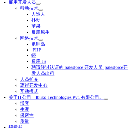
雇用开发人员
移动技术
人造人
扑动
苹果
反应原生
网络技术
爪哇岛
.PHP
蟒
反应 JS
聘请经过认证的 Salesforce 开发人员 |Salesforce开
发人员出租
人员扩充
离岸开发中心
互动模式
关于IT公司 – Ibiixo Technologies Pvt. 有限公司。
博客
生涯
保密性
质量
招标书