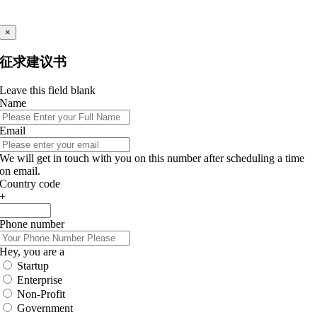
×
征求建议书
Leave this field blank
Name
Email
We will get in touch with you on this number after scheduling a time
on email.
Country code
+
Phone number
Hey, you are a
Startup
Enterprise
Non-Profit
Government