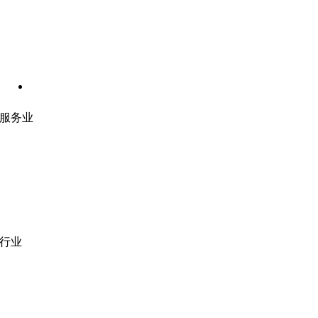
服务业
网站开发
|
移动应用开发
沉浸式应用开发
|
预结构化解决方案
人员扩充
|
按需平台
业务分析
|
品牌与推广
行业
医疗技术
|
金融科技
教育科技
|
供应链
公共部门
|
款待