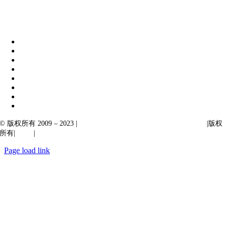
伊比克索业务解决方案
|
阿卡尔塔出口
© 版权所有 2009 – 2023 |
Ibiixo Technologies 下属 Ibiixo 集团公司
|版权
所有|
质量
|
保密性
Page load link