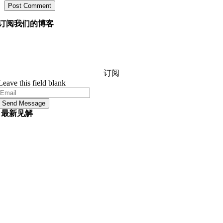
订阅我们的博客
询问我们的经理您想知道的有关软件开发的任何信息，他
们将在 24 小时内回答您的问题。 它是免费的和承诺。
订阅
Leave this field blank
Send Message
最新见解