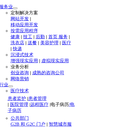
服务业
定制解决方案
网站开发
|
移动应用开发
按需应用程序
健康
|
技工
|
后勤
|
首页 服务
|
洗衣店
|
送餐
|
美容护理
|
医疗
|
快递
沉浸式技术
增强现实应用
|
虚拟现实应用
业务分析
创业咨询
|
成熟的咨询公司
网络营销
行业
医疗技术
患者监护
|
患者管理
|
医院管理
|
远程医疗
|
电子病历
/电
子病历
公共部门
G2B 和 G2C 门户
|
智慧城市服