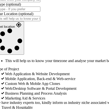
ype
(optional)
ur Location
(optional)
et location
This will help us to know your timezone and analyse your market b
pe of Project
Web Application & Website Development
Mobile Application, Back-end & Web-service
Custom Web & Mobile App Clones
Web/Desktop Software & Portal Development
Business Planning and Process Analysis
Marketing Aid & Services
 have industry experts too, kindly inform us industry niche associated w
Travel & Hospitality