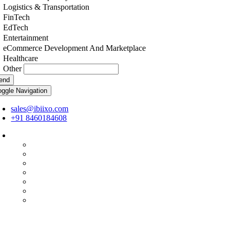
Logistics & Transportation
FinTech
EdTech
Entertainment
eCommerce Development And Marketplace
Healthcare
Other
end
oggle Navigation
sales@ibiixo.com
+91 8460184608