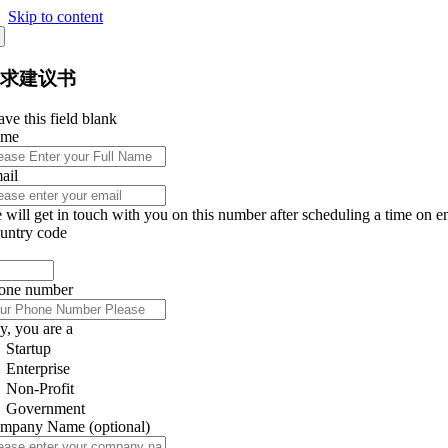
Skip to content
征求建议书
ve this field blank
ame
ail
 will get in touch with you on this number after scheduling a time on e
untry code
one number
y, you are a
Startup
Enterprise
Non-Profit
Government
mpany Name
(optional)