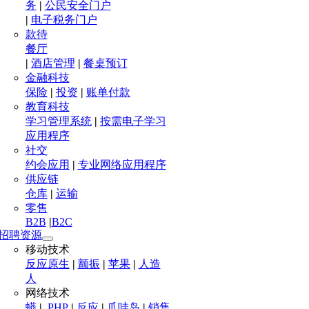
务
|
公民安全门户
|
电子税务门户
款待
餐厅
|
酒店管理
|
餐桌预订
金融科技
保险
|
投资
|
账单付款
教育科技
学习管理系统
|
按需电子学习
应用程序
社交
约会应用
|
专业网络应用程序
供应链
仓库
|
运输
零售
B2B
|
B2C
招聘资源
移动技术
反应原生
|
颤振
|
苹果
|
人造
人
网络技术
蟒
|
.PHP
|
反应
|
爪哇岛
|
销售