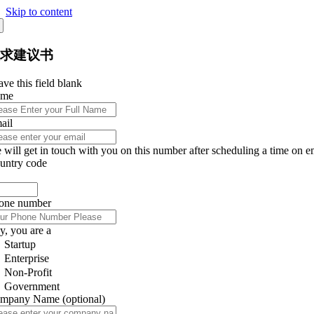
Skip to content
征求建议书
ve this field blank
ame
ail
 will get in touch with you on this number after scheduling a time on e
untry code
one number
y, you are a
Startup
Enterprise
Non-Profit
Government
mpany Name
(optional)