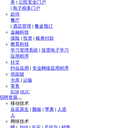
务
|
公民安全门户
|
电子税务门户
款待
餐厅
|
酒店管理
|
餐桌预订
金融科技
保险
|
投资
|
账单付款
教育科技
学习管理系统
|
按需电子学习
应用程序
社交
约会应用
|
专业网络应用程序
供应链
仓库
|
运输
零售
B2B
|
B2C
招聘资源
移动技术
反应原生
|
颤振
|
苹果
|
人造
人
网络技术
蟒
|
.PHP
|
反应
|
爪哇岛
|
销售