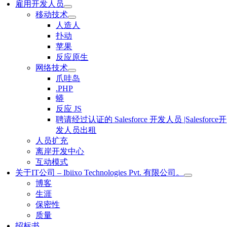
雇用开发人员
移动技术
人造人
扑动
苹果
反应原生
网络技术
爪哇岛
.PHP
蟒
反应 JS
聘请经过认证的 Salesforce 开发人员 |Salesforce开
发人员出租
人员扩充
离岸开发中心
互动模式
关于IT公司 – Ibiixo Technologies Pvt. 有限公司。
博客
生涯
保密性
质量
招标书