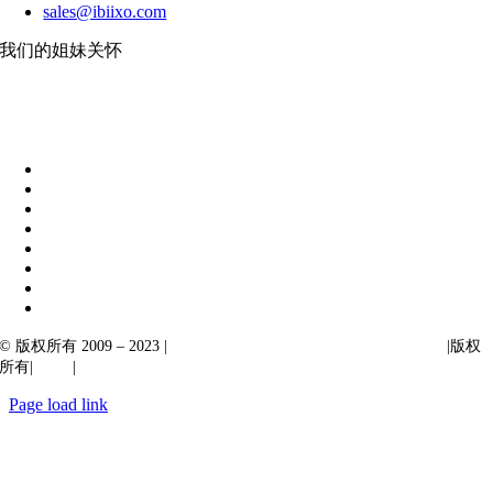
sales@ibiixo.com
我们的姐妹关怀
伊比克索业务解决方案
|
阿卡尔塔出口
© 版权所有 2009 – 2023 |
Ibiixo Technologies 下属 Ibiixo 集团公司
|版权
所有|
质量
|
保密性
Page load link