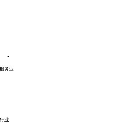
服务业
网站开发
|
移动应用开发
沉浸式应用开发
|
预结构化解决方案
人员扩充
|
按需平台
业务分析
|
品牌与推广
行业
医疗技术
|
金融科技