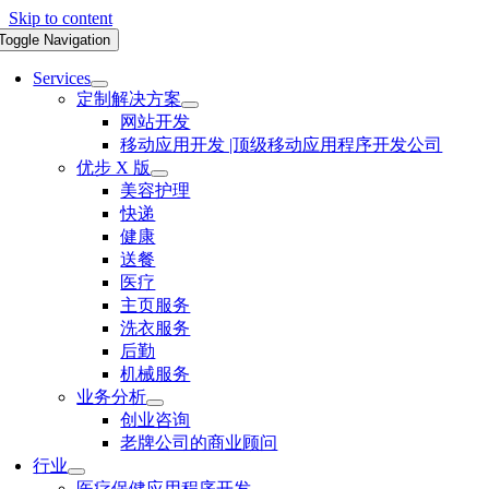
Skip to content
Toggle Navigation
Services
定制解决方案
网站开发
移动应用开发 |顶级移动应用程序开发公司
优步 X 版
美容护理
快递
健康
送餐
医疗
主页服务
洗衣服务
后勤
机械服务
业务分析
创业咨询
老牌公司的商业顾问
行业
医疗保健应用程序开发