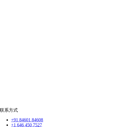
教育科技
|
供应链
公共部门
|
款待
零售
|
房地产
社交网络
|
招聘
招聘资源
爪哇岛
菲律宾比索
|
销售队伍
蟒蛇
|
反应.JS
|
人造人
苹果
|
反应原生
扑动
联系方式
+91 84601 84608
+1 646 450 7527