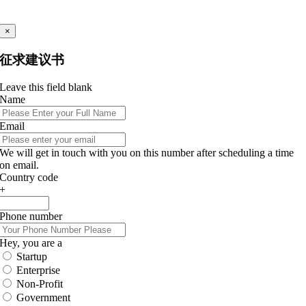
×
征求建议书
Leave this field blank
Name
Email
We will get in touch with you on this number after scheduling a time
on email.
Country code
+
Phone number
Hey, you are a
Startup
Enterprise
Non-Profit
Government