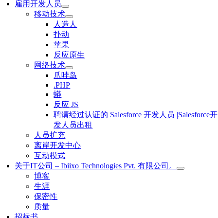
雇用开发人员
移动技术
人造人
扑动
苹果
反应原生
网络技术
爪哇岛
.PHP
蟒
反应 JS
聘请经过认证的 Salesforce 开发人员 |Salesforce开
发人员出租
人员扩充
离岸开发中心
互动模式
关于IT公司 – Ibiixo Technologies Pvt. 有限公司。
博客
生涯
保密性
质量
招标书