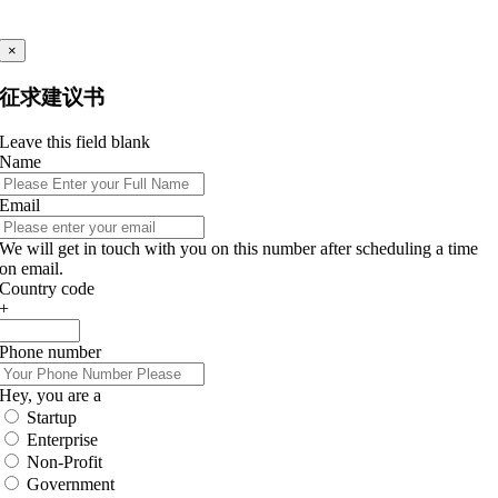
×
征求建议书
Leave this field blank
Name
Email
We will get in touch with you on this number after scheduling a time
on email.
Country code
+
Phone number
Hey, you are a
Startup
Enterprise
Non-Profit
Government