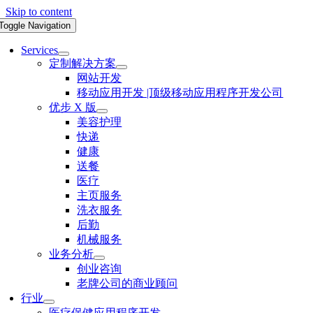
Skip to content
Toggle Navigation
Services
定制解决方案
网站开发
移动应用开发 |顶级移动应用程序开发公司
优步 X 版
美容护理
快递
健康
送餐
医疗
主页服务
洗衣服务
后勤
机械服务
业务分析
创业咨询
老牌公司的商业顾问
行业
医疗保健应用程序开发