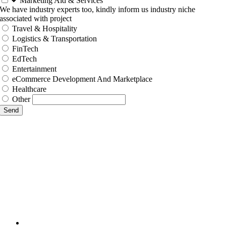
Marketing Aid & Services
We have industry experts too, kindly inform us industry niche
associated with project
Travel & Hospitality
Logistics & Transportation
FinTech
EdTech
Entertainment
eCommerce Development And Marketplace
Healthcare
Other
Send