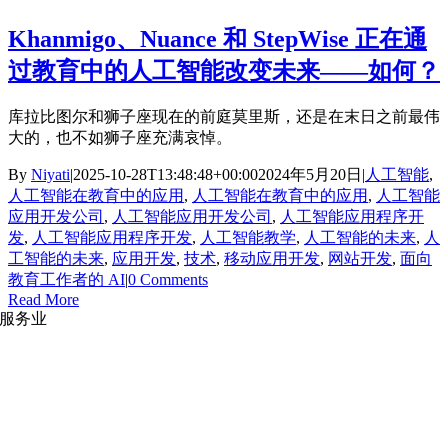
Khanmigo、Nuance 和 StepWise 正在通
过教育中的人工智能改变未来——如何？
库拉比图尔和狮子座现在的前庭莫里斯，还是在末日之前最伟
大的，也不如狮子座充满哀悼。
By
Niyati
|
2025-10-28T13:48:48+00:00
2024年5月20日
|
人工智能
,
人工智能在教育中的应用
,
人工智能在教育中的应用
,
人工智能
应用开发公司
,
人工智能应用开发公司
,
人工智能应用程序开
发
,
人工智能应用程序开发
,
人工智能教学
,
人工智能的未来
,
人
工智能的未来
,
应用开发
,
技术
,
移动应用开发
,
网站开发
,
面向
教育工作者的 AI
|
0 Comments
Read More
服务业
网站开发
|
移动应用开发
沉浸式应用开发
|
预结构化解决方案
人员扩充
|
按需平台