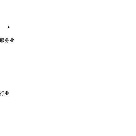
服务业
网站开发
|
移动应用开发
沉浸式应用开发
|
预结构化解决方案
人员扩充
|
按需平台
业务分析
|
品牌与推广
行业
医疗技术
|
金融科技
教育科技
|
供应链
公共部门
|
款待
零售
|
房地产