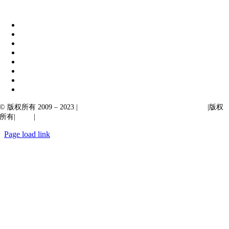
|
阿卡尔塔出口
© 版权所有 2009 – 2023 |
Ibiixo Technologies 下属 Ibiixo 集团公司
|版权
所有|
质量
|
保密性
Page load link