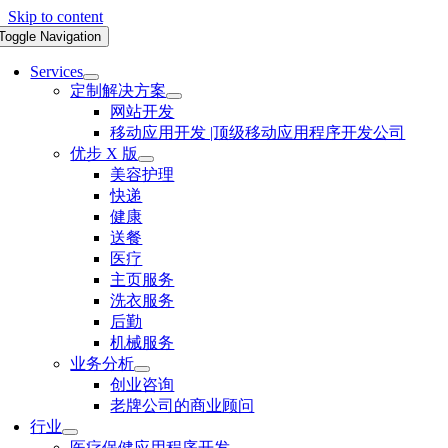
Skip to content
Toggle Navigation
Services
定制解决方案
网站开发
移动应用开发 |顶级移动应用程序开发公司
优步 X 版
美容护理
快递
健康
送餐
医疗
主页服务
洗衣服务
后勤
机械服务
业务分析
创业咨询
老牌公司的商业顾问
行业
医疗保健应用程序开发