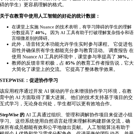
碍的学生）更容易理解的格式。
关于在教育中使用人工智能的好处的统计数据：
在课堂上实施 Nuance 的技术表明，有学习障碍的学生的理解
分数提高了
40%。
因为 AI 工具有助于打破理解复杂指令和语
言细微差别的障碍。
此外，语音转文本功能允许学生实时参与课程。 它促进包
容性并确保所有学生都能充分参与教育活动。 调查报告
在
使用 Nuance AI 工具的环境中，课堂参与率提高了
30%。
教师的反馈非常积极，占
85%
的教育工作者报告说，它大
大简化了课堂上的交流。 它提高了整体教学效果。
STEPWISE：促进协作学习
该应用程序通过开发 AI 驱动的平台来增强协作学习环境，在教
育中的 AI 方面取得了重大进展。 他们的技术支持基于项目的交
互式学习，无论身在何处，学生都可以更有效地合作。
StepWise 的
AI 工具通过组织、管理和调解协作项目来促进小组
学习。 这些系统使用自然语言处理来理解和构建群体交流，确
保所有成员都能有效和公平地做出贡献。 人工智能算法有助于
根据个人优势和学习需求分配角色，促进平衡的团队动态，并最