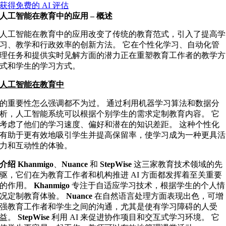
获得免费的 AI 评估
人工智能在教育中的应用 – 概述
人工智能在教育中的应用改变了传统的教育范式，引入了提高学
习、教学和行政效率的创新方法。 它在个性化学习、自动化管
理任务和提供实时见解方面的潜力正在重塑教育工作者的教学方
式和学生的学习方式。
人工智能在教育中
的重要性怎么强调都不为过。 通过利用机器学习算法和数据分
析，人工智能系统可以根据个别学生的需求定制教育内容。 它
考虑了他们的学习速度、偏好和潜在的知识差距。 这种个性化
有助于更有效地吸引学生并提高保留率，使学习成为一种更具活
力和互动性的体验。
介绍 Khanmigo
、
Nuance
和
StepWise
这三家教育技术领域的先
驱，它们在为教育工作者和机构推进 AI 方面都发挥着至关重要
的作用。
Khanmigo
专注于自适应学习技术，根据学生的个人情
况定制教育体验。
Nuance
在自然语言处理方面表现出色，可增
强教育工作者和学生之间的沟通，尤其是使有学习障碍的人受
益。
StepWise
利用 AI 来促进协作项目和交互式学习环境。 它