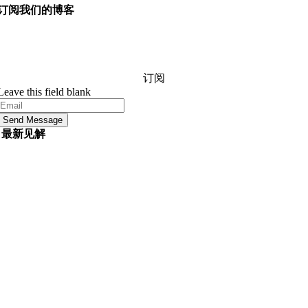
订阅我们的博客
询问我们的经理您想知道的有关软件开发的任何信息，他
们将在 24 小时内回答您的问题。 它是免费的和承诺。
订阅
Leave this field blank
Send Message
最新见解