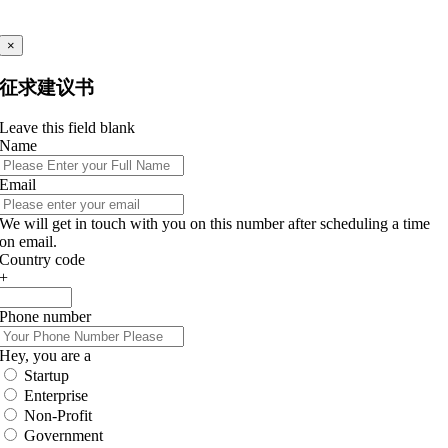
×
征求建议书
Leave this field blank
Name
Email
We will get in touch with you on this number after scheduling a time
on email.
Country code
+
Phone number
Hey, you are a
Startup
Enterprise
Non-Profit
Government