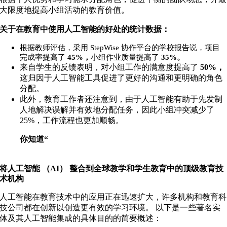
大限度地提高小组活动的教育价值。
关于在教育中使用人工智能的好处的统计数据：
根据教师评估，采用 StepWise 协作平台的学校报告说，项目
完成率提高了
45%，
小组作业质量提高了
35%。
来自学生的反馈表明
，对小组工作的满意度提高了
50%，
这
归因于人工智能工具促进了更好的沟通和更明确的角色
分配。
此外，教育工作者还注意到
，
由于人工智能有助于先发制
人地解决误解并有效地分配任务，因此小组冲突减少了
25%，工作流程也更加顺畅。
你知道“
摩根大通、花旗集团和高盛如何在金融中实
施人工智能吗？
将人工智能 （AI） 整合到全球教学和学生教育中的顶级教育技
术机构
人工智能在教育技术中的应用正在迅速扩大，许多机构和教育科
技公司都在创新以创造更有效的学习环境。 以下是一些著名实
体及其人工智能集成的具体目的的简要概述：