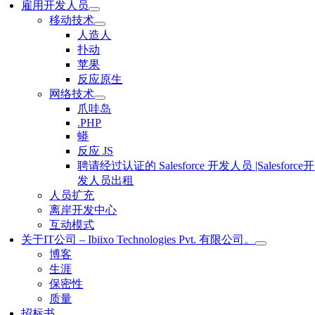
雇用开发人员
移动技术
人造人
扑动
苹果
反应原生
网络技术
爪哇岛
.PHP
蟒
反应 JS
聘请经过认证的 Salesforce 开发人员 |Salesforce开
发人员出租
人员扩充
离岸开发中心
互动模式
关于IT公司 – Ibiixo Technologies Pvt. 有限公司。
博客
生涯
保密性
质量
招标书