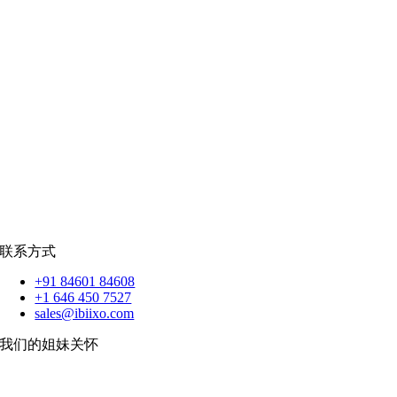
社交网络
|
招聘
招聘资源
爪哇岛
菲律宾比索
|
销售队伍
蟒蛇
|
反应.JS
|
人造人
苹果
|
反应原生
扑动
联系方式
+91 84601 84608
+1 646 450 7527
sales@ibiixo.com
我们的姐妹关怀
伊比克索业务解决方案