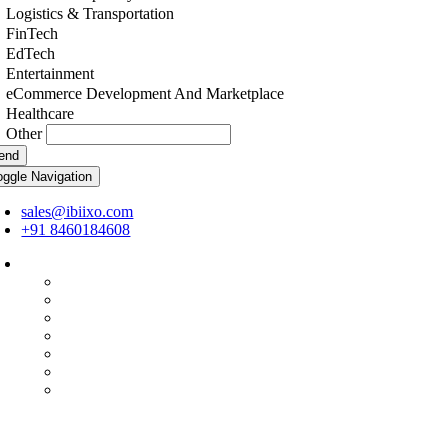
Logistics & Transportation
FinTech
EdTech
Entertainment
eCommerce Development And Marketplace
Healthcare
Other
end
oggle Navigation
sales@ibiixo.com
+91 8460184608