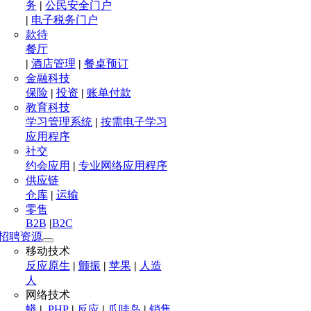
务
|
公民安全门户
|
电子税务门户
款待
餐厅
|
酒店管理
|
餐桌预订
金融科技
保险
|
投资
|
账单付款
教育科技
学习管理系统
|
按需电子学习
应用程序
社交
约会应用
|
专业网络应用程序
供应链
仓库
|
运输
零售
B2B
|
B2C
招聘资源
移动技术
反应原生
|
颤振
|
苹果
|
人造
人
网络技术
蟒
|
.PHP
|
反应
|
爪哇岛
|
销售