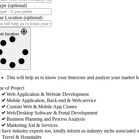
ype
(optional)
ur Location
(optional)
et location
This will help us to know your timezone and analyse your market b
pe of Project
Web Application & Website Development
Mobile Application, Back-end & Web-service
Custom Web & Mobile App Clones
Web/Desktop Software & Portal Development
Business Planning and Process Analysis
Marketing Aid & Services
 have industry experts too, kindly inform us industry niche associated w
Travel & Hospitality