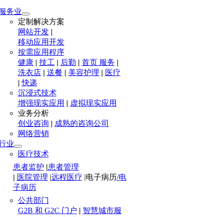
服务业
定制解决方案
网站开发
|
移动应用开发
按需应用程序
健康
|
技工
|
后勤
|
首页 服务
|
洗衣店
|
送餐
|
美容护理
|
医疗
|
快递
沉浸式技术
增强现实应用
|
虚拟现实应用
业务分析
创业咨询
|
成熟的咨询公司
网络营销
行业
医疗技术
患者监护
|
患者管理
|
医院管理
|
远程医疗
|
电子病历
/电
子病历
公共部门
G2B 和 G2C 门户
|
智慧城市服