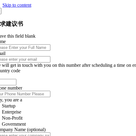
Skip to content
征求建议书
ve this field blank
ame
ail
 will get in touch with you on this number after scheduling a time on e
untry code
one number
y, you are a
Startup
Enterprise
Non-Profit
Government
mpany Name
(optional)