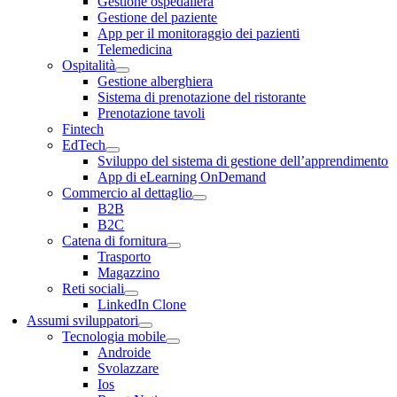
Gestione ospedaliera
Gestione del paziente
App per il monitoraggio dei pazienti
Telemedicina
Ospitalità
Gestione alberghiera
Sistema di prenotazione del ristorante
Prenotazione tavoli
Fintech
EdTech
Sviluppo del sistema di gestione dell’apprendimento
App di eLearning OnDemand
Commercio al dettaglio
B2B
B2C
Catena di fornitura
Trasporto
Magazzino
Reti sociali
LinkedIn Clone
Assumi sviluppatori
Tecnologia mobile
Androide
Svolazzare
Ios