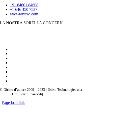
+91 84601 84608
+1 646 450 7527
sales@ibiixo.com
LA NOSTRA SORELLA CONCERN
Soluzioni aziendali Ibiixo
|
Akarta Esportazioni
© Diritto d’autore 2009 – 2023 | Ibiixo Technologies una
società del Gruppo
Ibiixo
| Tutti i diritti riservati|
Qualità
|
Riservatezza
Page load link