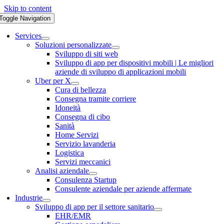
Skip to content
Toggle Navigation
Services
Soluzioni personalizzate
Sviluppo di siti web
Sviluppo di app per dispositivi mobili | Le migliori
aziende di sviluppo di applicazioni mobili
Uber per X
Cura di bellezza
Consegna tramite corriere
Idoneità
Consegna di cibo
Sanità
Home Servizi
Servizio lavanderia
Logistica
Servizi meccanici
Analisi aziendale
Consulenza Startup
Consulente aziendale per aziende affermate
Industrie
Sviluppo di app per il settore sanitario
EHR/EMR