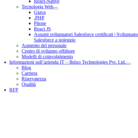
React-Native
Tecnologia Web
Giava
.PHP
Pitone
React JS
Assumi sviluppatori Salesforce certificati | Sviluppato
Salesforce a noleggio
Aumento del personale
Centro di sviluppo offshore
Modelli di coinvolgimento
Informazioni sull’azienda IT – Ibiixo Technologies Pvt. Ltd.
Blog
Carriera
Riservatezza
Qualità
RFP