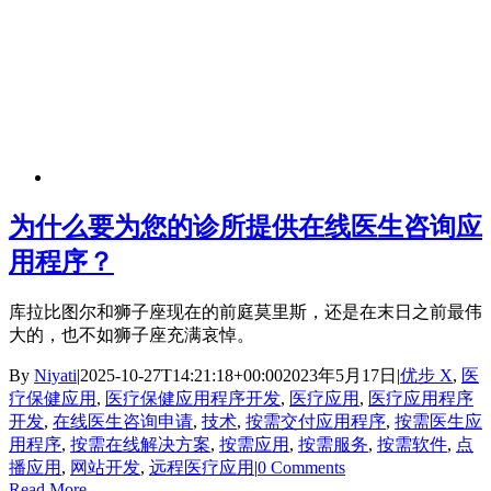
为什么要为您的诊所提供在线医生咨询应
用程序？
库拉比图尔和狮子座现在的前庭莫里斯，还是在末日之前最伟
大的，也不如狮子座充满哀悼。
By
Niyati
|
2025-10-27T14:21:18+00:00
2023年5月17日
|
优步 X
,
医
疗保健应用
,
医疗保健应用程序开发
,
医疗应用
,
医疗应用程序
开发
,
在线医生咨询申请
,
技术
,
按需交付应用程序
,
按需医生应
用程序
,
按需在线解决方案
,
按需应用
,
按需服务
,
按需软件
,
点
播应用
,
网站开发
,
远程医疗应用
|
0 Comments
Read More