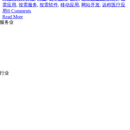
需应用
,
按需服务
,
按需软件
,
移动应用
,
网站开发
,
远程医疗应
用
|
0 Comments
Read More
服务业
网站开发
|
移动应用开发
沉浸式应用开发
|
预结构化解决方案
人员扩充
|
按需平台
业务分析
|
品牌与推广
行业
医疗技术
|
金融科技
教育科技
|
供应链
公共部门
|
款待
零售
|
房地产
社交网络
|
招聘