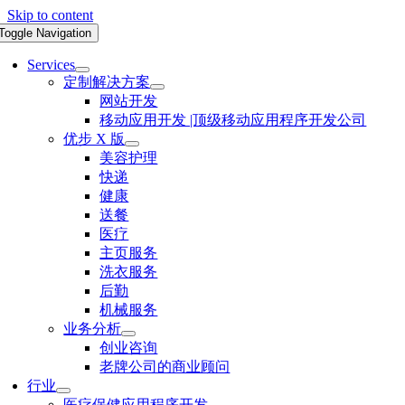
Skip to content
Toggle Navigation
Services
定制解决方案
网站开发
移动应用开发 |顶级移动应用程序开发公司
优步 X 版
美容护理
快递
健康
送餐
医疗
主页服务
洗衣服务
后勤
机械服务
业务分析
创业咨询
老牌公司的商业顾问
行业
医疗保健应用程序开发