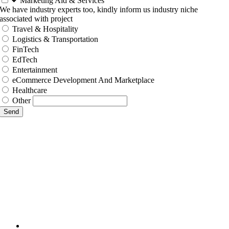
Marketing Aid & Services
We have industry experts too, kindly inform us industry niche
associated with project
Travel & Hospitality
Logistics & Transportation
FinTech
EdTech
Entertainment
eCommerce Development And Marketplace
Healthcare
Other
Send