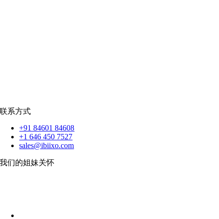
招聘资源
爪哇岛
菲律宾比索
|
销售队伍
蟒蛇
|
反应.JS
|
人造人
苹果
|
反应原生
扑动
联系方式
+91 84601 84608
+1 646 450 7527
sales@ibiixo.com
我们的姐妹关怀
伊比克索业务解决方案
|
阿卡尔塔出口