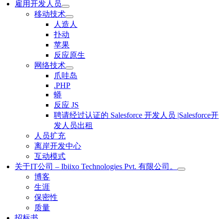
雇用开发人员
移动技术
人造人
扑动
苹果
反应原生
网络技术
爪哇岛
.PHP
蟒
反应 JS
聘请经过认证的 Salesforce 开发人员 |Salesforce开
发人员出租
人员扩充
离岸开发中心
互动模式
关于IT公司 – Ibiixo Technologies Pvt. 有限公司。
博客
生涯
保密性
质量
招标书