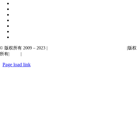
© 版权所有 2009 – 2023 |
Ibiixo Technologies 下属 Ibiixo 集团公司
|版权
所有|
质量
|
保密性
Page load link