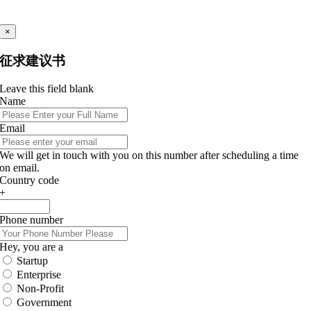
×
征求建议书
Leave this field blank
Name
Email
We will get in touch with you on this number after scheduling a time
on email.
Country code
+
Phone number
Hey, you are a
Startup
Enterprise
Non-Profit
Government