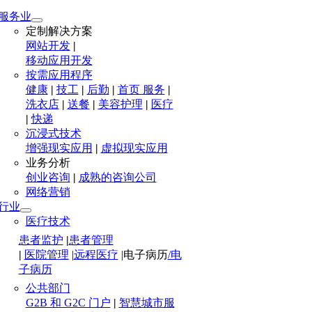
服务业
定制解决方案
网站开发
|
移动应用开发
按需应用程序
健康
|
技工
|
后勤
|
首页 服务
|
洗衣店
|
送餐
|
美容护理
|
医疗
|
快递
沉浸式技术
增强现实应用
|
虚拟现实应用
业务分析
创业咨询
|
成熟的咨询公司
网络营销
行业
医疗技术
患者监护
|
患者管理
|
医院管理
|
远程医疗
|
电子病历
/电
子病历
公共部门
G2B 和 G2C 门户
|
智慧城市服