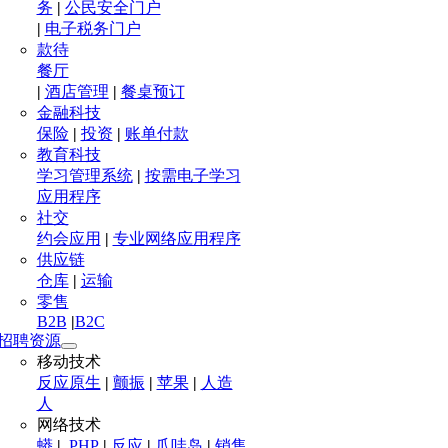
务
|
公民安全门户
|
电子税务门户
款待
餐厅
|
酒店管理
|
餐桌预订
金融科技
保险
|
投资
|
账单付款
教育科技
学习管理系统
|
按需电子学习
应用程序
社交
约会应用
|
专业网络应用程序
供应链
仓库
|
运输
零售
B2B
|
B2C
招聘资源
移动技术
反应原生
|
颤振
|
苹果
|
人造
人
网络技术
蟒
|
.PHP
|
反应
|
爪哇岛
|
销售