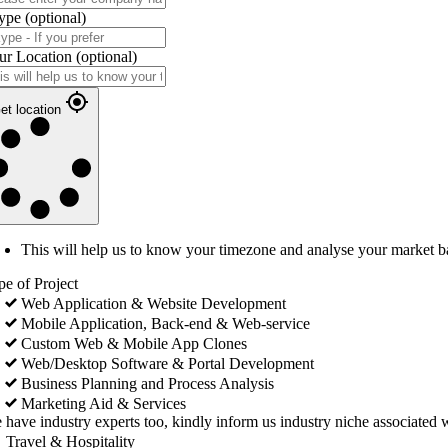
ype
(optional)
ur Location
(optional)
et location
This will help us to know your timezone and analyse your market b
pe of Project
Web Application & Website Development
Mobile Application, Back-end & Web-service
Custom Web & Mobile App Clones
Web/Desktop Software & Portal Development
Business Planning and Process Analysis
Marketing Aid & Services
 have industry experts too, kindly inform us industry niche associated w
Travel & Hospitality