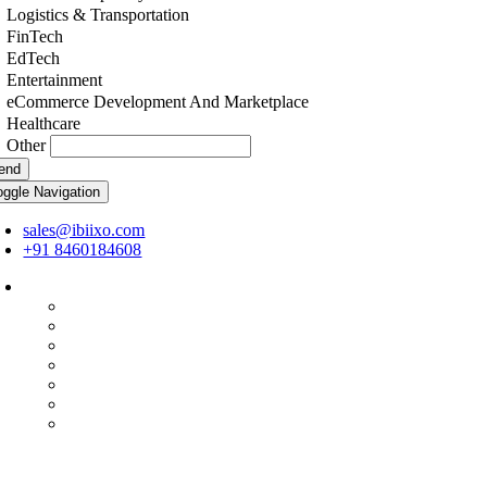
Logistics & Transportation
FinTech
EdTech
Entertainment
eCommerce Development And Marketplace
Healthcare
Other
end
oggle Navigation
sales@ibiixo.com
+91 8460184608