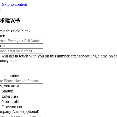
Skip to content
征求建议书
ve this field blank
ame
ail
 will get in touch with you on this number after scheduling a time on e
untry code
one number
y, you are a
Startup
Enterprise
Non-Profit
Government
mpany Name
(optional)