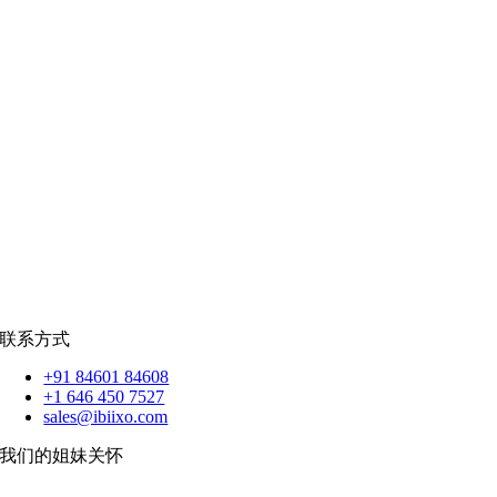
零售
|
房地产
社交网络
|
招聘
招聘资源
爪哇岛
菲律宾比索
|
销售队伍
蟒蛇
|
反应.JS
|
人造人
苹果
|
反应原生
扑动
联系方式
+91 84601 84608
+1 646 450 7527
sales@ibiixo.com
我们的姐妹关怀