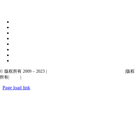
伊比克索业务解决方案
|
阿卡尔塔出口
© 版权所有 2009 – 2023 |
Ibiixo Technologies 下属 Ibiixo 集团公司
|版权
所有|
质量
|
保密性
Page load link