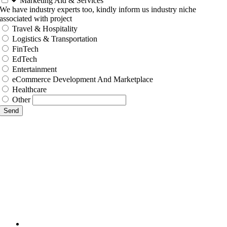
Marketing Aid & Services
We have industry experts too, kindly inform us industry niche
associated with project
Travel & Hospitality
Logistics & Transportation
FinTech
EdTech
Entertainment
eCommerce Development And Marketplace
Healthcare
Other
Send