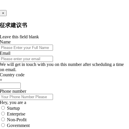
×
征求建议书
Leave this field blank
Name
Email
We will get in touch with you on this number after scheduling a time
on email.
Country code
+
Phone number
Hey, you are a
Startup
Enterprise
Non-Profit
Government