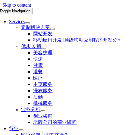
Skip to content
Toggle Navigation
Services
定制解决方案
网站开发
移动应用开发 |顶级移动应用程序开发公司
优步 X 版
美容护理
快递
健康
送餐
医疗
主页服务
洗衣服务
后勤
机械服务
业务分析
创业咨询
老牌公司的商业顾问
行业
医疗保健应用程序开发