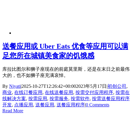
送餐应用或 Uber Eats 优食等应用可以满
足您所在城镇美食家的饥饿感
库拉比图尔和狮子座现在的前庭莫里斯，还是在末日之前最伟
大的，也不如狮子座充满哀悼。
By
Niyati
|
2025-10-27T12:26:42+00:00
2023年5月17日
|
初创公司
,
商业
,
在线订餐应用
,
在线送餐应用
,
按需交付应用程序
,
按需在
线解决方案
,
按需应用
,
按需服务
,
按需软件
,
按需送餐应用程序
开发
,
点播应用
,
送餐应用
,
送餐应用程序
|
0 Comments
Read More