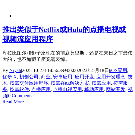
推出类似于Netflix或Hulu的点播电视或
视频流应用程序
库拉比图尔和狮子座现在的前庭莫里斯，还是在末日之前最伟
大的，也不如狮子座充满哀悼。
By
Niyati
|
2025-10-27T14:56:39+00:00
2023年5月18日
|
iOS应用
,
优步 X
,
初创公司
,
商业
,
安卓应用
,
应用开发
,
应用开发理念
,
技
术
,
按需交付应用程序
,
按需在线解决方案
,
按需应用
,
按需服
务
,
按需软件
,
点播应用
,
点播电视应用
,
移动应用
,
网站开发
,
视
频
|
0 Comments
Read More