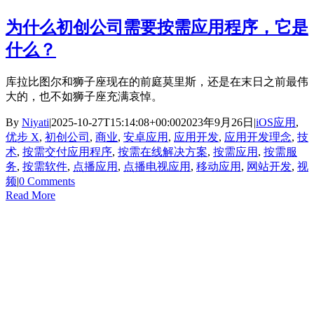
为什么初创公司需要按需应用程序，它是
什么？
库拉比图尔和狮子座现在的前庭莫里斯，还是在末日之前最伟
大的，也不如狮子座充满哀悼。
By
Niyati
|
2025-10-27T15:14:08+00:00
2023年9月26日
|
iOS应用
,
优步 X
,
初创公司
,
商业
,
安卓应用
,
应用开发
,
应用开发理念
,
技
术
,
按需交付应用程序
,
按需在线解决方案
,
按需应用
,
按需服
务
,
按需软件
,
点播应用
,
点播电视应用
,
移动应用
,
网站开发
,
视
频
|
0 Comments
Read More