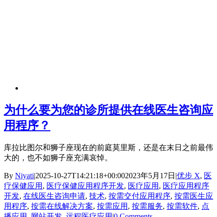
为什么要为您的诊所提供在线医生咨询应
用程序？
库拉比图尔和狮子座现在的前庭莫里斯，还是在末日之前最伟
大的，也不如狮子座充满哀悼。
By
Niyati
|
2025-10-27T14:21:18+00:00
2023年5月17日
|
优步 X
,
医
疗保健应用
,
医疗保健应用程序开发
,
医疗应用
,
医疗应用程序
开发
,
在线医生咨询申请
,
技术
,
按需交付应用程序
,
按需医生应
用程序
,
按需在线解决方案
,
按需应用
,
按需服务
,
按需软件
,
点
播应用
,
网站开发
,
远程医疗应用
|
0 Comments