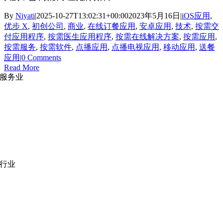
By
Niyati
|
2025-10-27T13:02:31+00:00
2023年5月16日
|
iOS应用
,
优步 X
,
初创公司
,
商业
,
在线订餐应用
,
安卓应用
,
技术
,
按需交
付应用程序
,
按需医生应用程序
,
按需在线解决方案
,
按需应用
,
按需服务
,
按需软件
,
点播应用
,
点播电视应用
,
移动应用
,
送餐
应用
|
0 Comments
Read More
服务业
网站开发
|
移动应用开发
沉浸式应用开发
|
预结构化解决方案
人员扩充
|
按需平台
业务分析
|
品牌与推广
行业
医疗技术
|
金融科技
教育科技
|
供应链
公共部门
|
款待