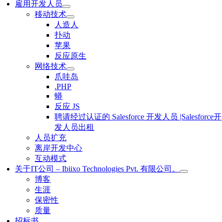
雇用开发人员
移动技术
人造人
扑动
苹果
反应原生
网络技术
爪哇岛
.PHP
蟒
反应 JS
聘请经过认证的 Salesforce 开发人员 |Salesforce开
发人员出租
人员扩充
离岸开发中心
互动模式
关于IT公司 – Ibiixo Technologies Pvt. 有限公司。
博客
生涯
保密性
质量
招标书