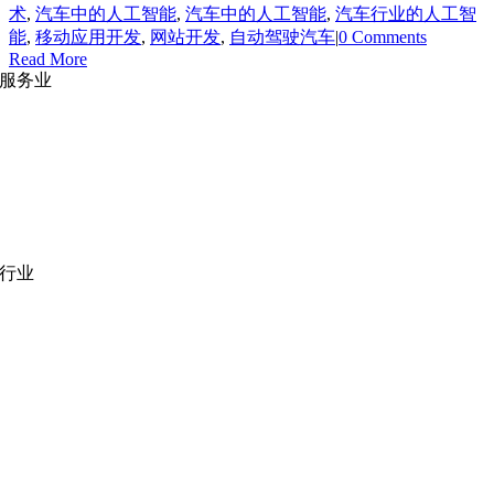
术
,
汽车中的人工智能
,
汽车中的人工智能
,
汽车行业的人工智
能
,
移动应用开发
,
网站开发
,
自动驾驶汽车
|
0 Comments
Read More
服务业
网站开发
|
移动应用开发
沉浸式应用开发
|
预结构化解决方案
人员扩充
|
按需平台
业务分析
|
品牌与推广
行业
医疗技术
|
金融科技
教育科技
|
供应链
公共部门
|
款待
零售
|
房地产
社交网络
|
招聘