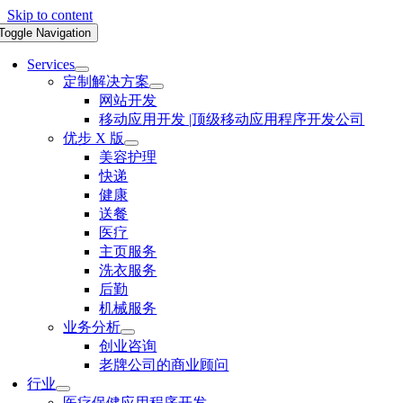
Skip to content
Toggle Navigation
Services
定制解决方案
网站开发
移动应用开发 |顶级移动应用程序开发公司
优步 X 版
美容护理
快递
健康
送餐
医疗
主页服务
洗衣服务
后勤
机械服务
业务分析
创业咨询
老牌公司的商业顾问
行业
医疗保健应用程序开发