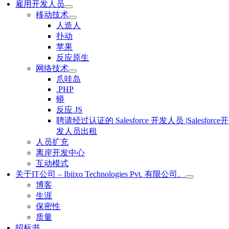
雇用开发人员
移动技术
人造人
扑动
苹果
反应原生
网络技术
爪哇岛
.PHP
蟒
反应 JS
聘请经过认证的 Salesforce 开发人员 |Salesforce开
发人员出租
人员扩充
离岸开发中心
互动模式
关于IT公司 – Ibiixo Technologies Pvt. 有限公司。
博客
生涯
保密性
质量
招标书