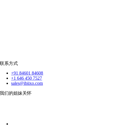
招聘资源
爪哇岛
菲律宾比索
|
销售队伍
蟒蛇
|
反应.JS
|
人造人
苹果
|
反应原生
扑动
联系方式
+91 84601 84608
+1 646 450 7527
sales@ibiixo.com
我们的姐妹关怀
伊比克索业务解决方案
|
阿卡尔塔出口