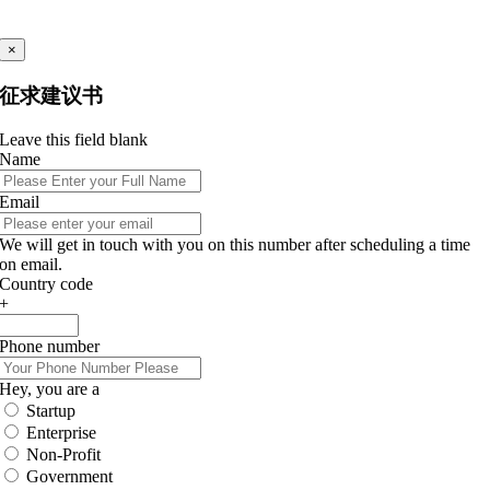
×
征求建议书
Leave this field blank
Name
Email
We will get in touch with you on this number after scheduling a time
on email.
Country code
+
Phone number
Hey, you are a
Startup
Enterprise
Non-Profit
Government