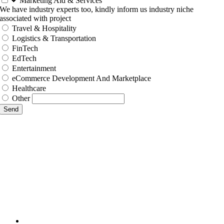
Marketing Aid & Services
We have industry experts too, kindly inform us industry niche
associated with project
Travel & Hospitality
Logistics & Transportation
FinTech
EdTech
Entertainment
eCommerce Development And Marketplace
Healthcare
Other
Send