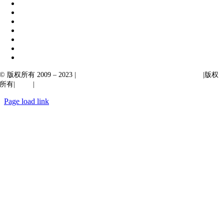
© 版权所有 2009 – 2023 |
Ibiixo Technologies 下属 Ibiixo 集团公司
|版权
所有|
质量
|
保密性
Page load link